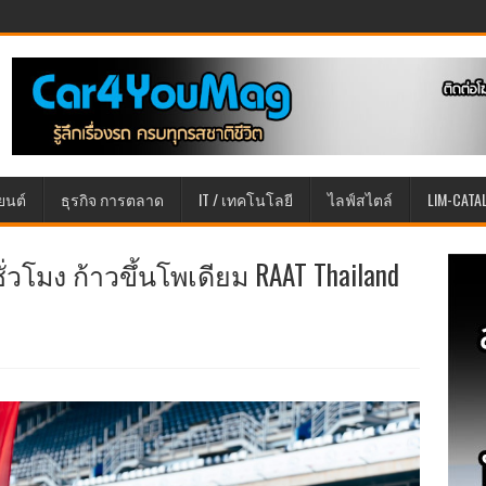
ยนต์
ธุรกิจ การตลาด
IT / เทคโนโลยี
ไลฟ์สไตล์
LIM-CATA
ั่วโมง ก้าวขึ้นโพเดียม RAAT Thailand