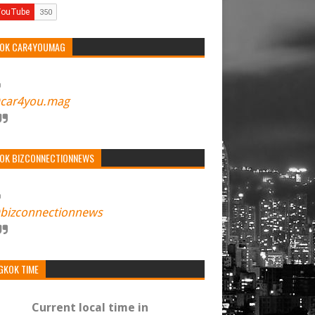
TOK CAR4YOUMAG
car4you.mag
TOK BIZCONNECTIONNEWS
bizconnectionnews
GKOK TIME
Current local time in