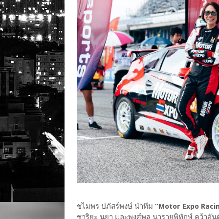
ชไมพร ปภัสร์พงษ์ นำทีม
“Motor Expo Raci
ชาริยะ นุยา และพงศ์พล นารายพิทักษ์ คว้าอันดั