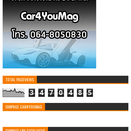
TOTAL PAGEVIEWS
3
4
7
0
4
8
5
FANPAGE CAR4YOUMAG
FANPAGE LIM-CATALOGUE