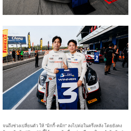
จนถึงช่วงเปลี่ยนตัว ให้ “มิกกี้-คมิก” ลงไปต่อในครึ่งหลัง โดยยังคง