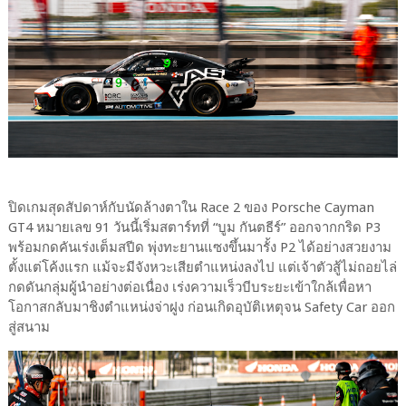
ปิดเกมสุดสัปดาห์กับนัดล้างตาใน Race 2 ของ Porsche Cayman
GT4 หมายเลข 91 วันนี้เริ่มสตาร์ทที่ “บูม กันตธีร์” ออกจากกริด P3
พร้อมกดคันเร่งเต็มสปีด พุ่งทะยานแซงขึ้นมารั้ง P2 ได้อย่างสวยงาม
ตั้งแต่โค้งแรก แม้จะมีจังหวะเสียตำแหน่งลงไป แต่เจ้าตัวสู้ไม่ถอยไล่
กดดันกลุ่มผู้นำอย่างต่อเนื่อง เร่งความเร็วบีบระยะเข้าใกล้เพื่อหา
โอกาสกลับมาชิงตำแหน่งจ่าฝูง ก่อนเกิดอุบัติเหตุจน Safety Car ออก
สู่สนาม