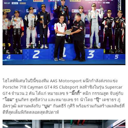
ไฮไลท์พิเศษในปีนี้ของทีม AAS Motorsport ผนึกกำลังส่งรถแข่ง
Porsche 718 Cayman GT4 RS Clubsport ลงท้าชิงในรุ่น Supercar
GT4 จำนวน 2 คัน ได้แก่ หมายเลข 9
“มิ๊กกี้”
คมิก กรรณสูต จับคู่กับ
“โอม”
ฐนภัทร สุทธิสว่าง และหมายเลข 91 นำโดย
“ปุ๊”
เดชาธร ภู่
อัครวุฒิ ผสานพลังกับ
“บูม”
กันตธีร์ กุศิริ พร้อมร่วมกันสร้างผลลัพธ์ที่
ดีที่สุดเต็มพิกัดตลอดสุดสัปดาห์