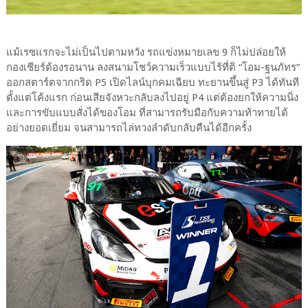
แม้เรซแรกจะไม่เป็นไปตามหวัง​ รถแข่งหมายเลข​ 9​​ ก็ไม่ปล่อยให้
กองเชียร์ต้องรอนาน​​ ลงสนามโชว์ความเร็วแบบไร้ที่ติ “โอม-ฐนภัทร”
ออกสตาร์ตจากกริด P5 เปิดไลน์บุกคมเฉียบ ทะยานขึ้นสู่ P3 ได้ทันที
ตั้งแต่โค้งแรก ก่อนเสียจังหวะกลับลงไปอยู่ P4 แต่​ต้องยกให้ความนิ่ง
และการขับแบบสั่งได้ของโอม​ ที่สามารถรับมือกับความท้าทายได้
อย่างยอดเยี่ยม จนสามารถไล่ทวงลำดับกลับคืนได้อีกครั้ง