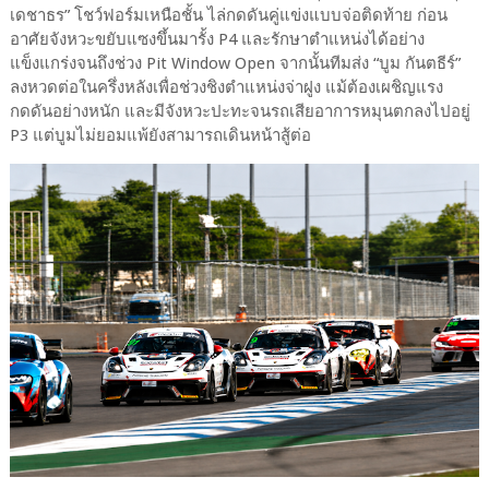
เดชาธร” โชว์ฟอร์มเหนือชั้น ไล่กดดันคู่แข่งแบบจ่อติดท้าย ก่อน
อาศัยจังหวะขยับแซงขึ้นมารั้ง P4 และรักษาตำแหน่งได้อย่าง
แข็งแกร่งจนถึงช่วง Pit Window Open จากนั้นทีมส่ง “บูม กันตธีร์”
ลงหวดต่อในครึ่งหลังเพื่อช่วงชิงตำแหน่งจ่าฝูง แม้ต้องเผชิญแรง
กดดันอย่างหนัก และมีจังหวะปะทะจนรถเสียอาการหมุนตกลงไปอยู่
P3 แต่บูมไม่ยอมแพ้ยังสามารถเดินหน้าสู้ต่อ