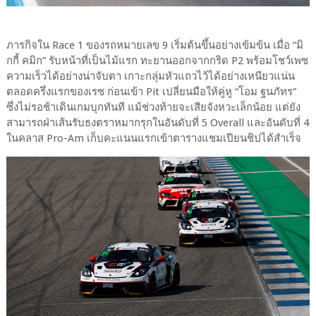
ภารกิจใน Race 1 ของรถหมายเลข 9 เริ่มต้นขึ้นอย่างเข้มข้น เมื่อ “มิ
กกี้ คมิก” รับหน้าที่เป็นไม้แรก ทะยานออกจากกริด P2 พร้อมโชว์เพซ
ความเร็วได้อย่างน่าจับตา เกาะกลุ่มหัวแถวไว้ได้อย่างเหนียวแน่น
ตลอดครึ่งแรกของเรซ ก่อนเข้า Pit เปลี่ยนมือให้คู่หู​ “โอม ฐนภัทร”
ซึ่งไม่รอช้าเดินเกมบุกทันที แม้ช่วงท้ายจะเสียจังหวะเล็กน้อย แต่ยัง
สามารถฝ่าเส้นรับธงตราหมากรุกในอันดับที่ 5 Overall และอันดับที่ 4
ในคลาส Pro-Am เก็บคะแนนแรกเข้าตารางแชมเปียนชิปได้สำเร็จ