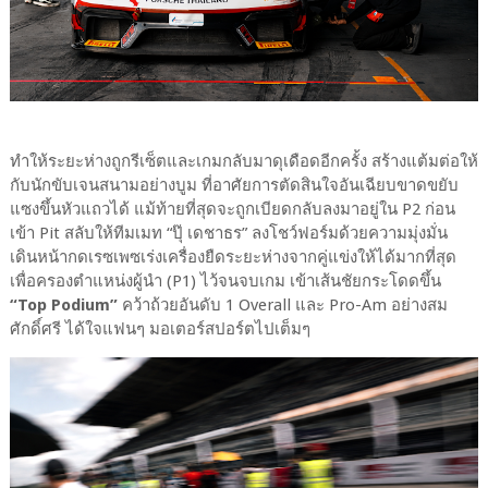
ทำให้ระยะห่างถูกรีเซ็ตและเกมกลับมาดุเดือดอีกครั้ง​ สร้างแต้มต่อให้
กับนักขับเจนสนาม​อย่างบูม​ ที่อาศัยการตัดสินใจอันเฉียบขาดขยับ
แซงขึ้นหัวแถวได้ แม้ท้ายที่สุดจะถูกเบียดกลับลงมาอยู่ใน P2 ก่อน
เข้า Pit สลับให้ทีมเมท “ปุ๊ เดชาธร” ลงโชว์ฟอร์มด้วยความมุ่งมั่น
เดินหน้ากดเรซเพซเร่งเครื่องยืดระยะห่างจากคู่แข่งให้ได้มากที่สุด
เพื่อครองตำแหน่งผู้นำ​ (P1)​ ไว้จนจบเกม เข้าเส้นชัยกระโดดขึ้น​
“Top Podium”
คว้าถ้วยอันดับ​ 1​ Overall และ Pro-Am อย่างสม
ศักดิ์ศรี ได้ใจแฟนๆ มอเตอร์สปอร์ตไปเต็มๆ