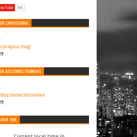
TOK CAR4YOUMAG
car4you.mag
TOK BIZCONNECTIONNEWS
bizconnectionnews
GKOK TIME
Current local time in