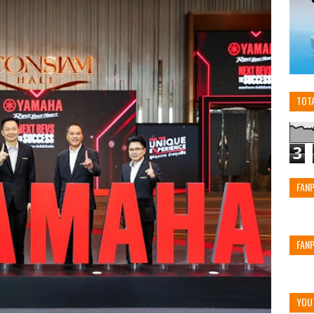
TOT
3
FAN
FAN
YOU