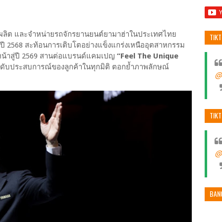
รผลิต และจำหน่ายรถจักรยานยนต์ยามาฮ่าในประเทศไทย
TIK
ี 2568 สะท้อนการเติบโตอย่างแข็งแกร่งเหนืออุตสาหกรรม
หน้าสู่ปี 2569 สานต่อแบรนด์แคมเปญ
“Feel The Unique
ะดับประสบการณ์ของลูกค้าในทุกมิติ ตอกย้ำภาพลักษณ์
@
TIK
@
BAN