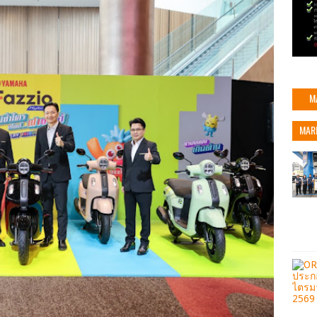
M
MAR