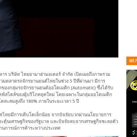
MR.
เท่าน
าร บริษัท ไทยยามาฮ่ามอเตอร์ จำกัด เปิดเผยถึงภาพรวม
มตลาดรถจักรยานยนต์ไทยในช่วง 5 ปีที่ผ่านมา มีการ
ของกลุ่มรถจักรยานยนต์ออโตเมติก (Automatic) ซึ่งได้รับ
บไลฟ์สไตล์ของผู้บริโภคยุคใหม่ โดยเฉพาะในกลุ่มออโตเมติก
ติบโตสะสมสูงถึง 180% ภายในระยะเวลา 5 ปี
ศไทยมีการเติบโตเล็กน้อย จากปัจจัยบวกผ่านนโยบายการ
กระตุ้นเศรษฐกิจของรัฐบาล และปัจจัยลบจากเศรษฐกิจชะลอตัว
ละสถานการณ์การค้าระหว่างประเทศ