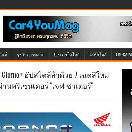
ยนต์
ธุรกิจ การตลาด
IT / เทคโนโลยี
ไลฟ์สไตล์
LIM-CATA
 Giorno+ อัปสไตล์ล้ำด้วย 7 เฉดสีใหม่
ผ่านพรีเซนเตอร์ "เจฟ ซาเตอร์"