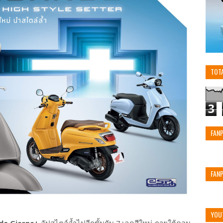
TOT
3
FAN
FAN
YOU