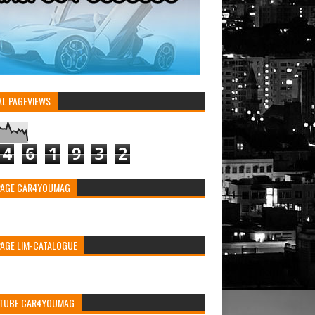
AL PAGEVIEWS
4
6
1
9
3
2
PAGE CAR4YOUMAG
PAGE LIM-CATALOGUE
TUBE CAR4YOUMAG