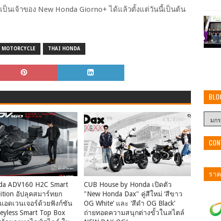
็นเจ้าของ New Honda Giorno+ ได้แล้วตั้งแต่วันนี้เป็นต้น
MOTORCYCLE
THAI HONDA
BLO
CON
ราคา
da ADV160 H2C Smart
CUB House by Honda เปิดตัว
ition อัปลุคสมาร์ทยก
"New Honda Dax" คู่สีใหม่ ‘สีขาว
อดเวนเจอร์ด้วยฟังก์ชัน
OG White’ และ ‘สีดำ OG Black’
eyless Smart Top Box
ถ่ายทอดความสนุกต่างขั้วในสไตล์