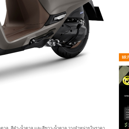
MR.
เท่าน
่
อง-น้ำตาล, สีดำ-น้ำตาล และสีขาว-น้ำตาล วางจำหน่ายในราคา