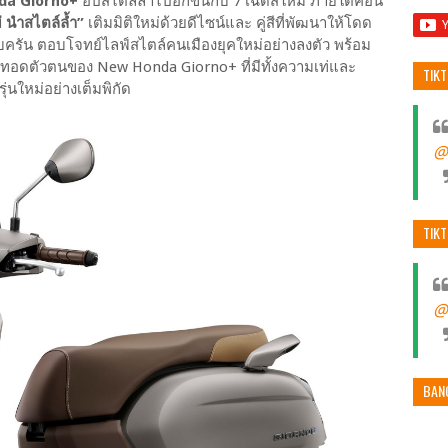
da Giorno+
อัปสไตล์ล้ำไปอีกขั้นกับ 7 เฉดสีใหม่ ภายใต้คอน
 นำสไตล์ล้ำ”
เติมมิติใหม่ด้วยดีไซน์และ คู่สีที่พัฒนาให้โดด
รัน ตอบโจทย์ไลฟ์สไตล์คนเมืองยุคใหม่อย่างลงตัว พร้อม
อดตัวตนของ New Honda Giorno+ ที่มีทั้งความเท่และ
TIK
นใหม่อย่างเต็มพิกัด
@
TIK
@
BAN