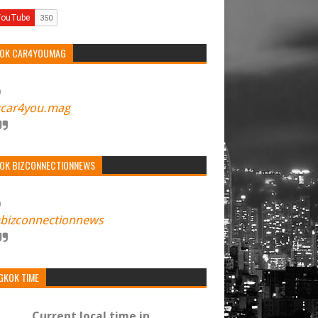
TOK CAR4YOUMAG
car4you.mag
TOK BIZCONNECTIONNEWS
bizconnectionnews
GKOK TIME
Current local time in