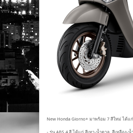
New Honda Giorno+ มาพร้อม 7 สีใหม่ ได้แก
- รุ่น ABS 4 สี ได้แก่ สีเทา-น้ำตาล, สีเหลื