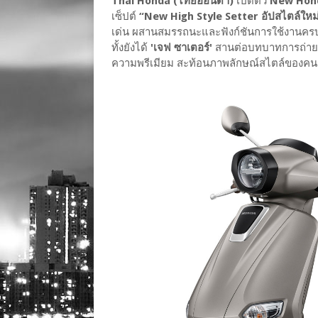
Thai Honda (ไทยฮอนด้า)
เปิดตัว
New Hon
เซ็ปต์
“New High Style Setter อัปสไตล์ใหม่
เด่น ผสานสมรรถนะและฟังก์ชันการใช้งานครบค
ทั้งยังได้
'เจฟ ซาเตอร์'
สานต่อบทบาทการถ่ายท
ความพรีเมียม สะท้อนภาพลักษณ์สไตล์ของคนรุ่