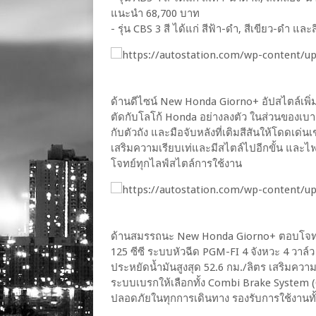
แนะนำ 68,700 บาท
- รุ่น CBS 3 สี ได้แก่ สีฟ้า-ดำ, สีเขียว-ด
ด้านดีไซน์ New Honda Giorno+ อัปสไตล์เพิ่
ตัดกับโลโก้ Honda อย่างลงตัว ในส่วนของเบาะน
กับตัวถัง และมือจับหลังที่เติมสีสันให้โดดเด่น
เสริมความเรียบเท่และมีสไตล์ไปอีกขั้น และไฟ
โจทย์ทุกไลฟ์สไตล์การใช้งาน
ด้านสมรรถนะ New Honda Giorno+ ตอบโจทย์ก
125 ซีซี ระบบหัวฉีด PGM-FI 4 จังหวะ 4 วาล์ว 
ประหยัดน้ำมันสูงสุด 52.6 กม./ลิตร เสริมควา
ระบบเบรกให้เลือกทั้ง Combi Brake System (
ปลอดภัยในทุกการเดินทาง รองรับการใช้งานท