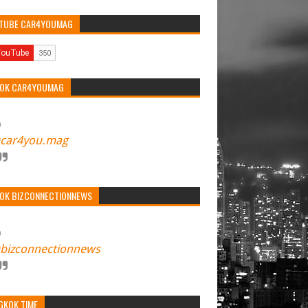
TOK CAR4YOUMAG
car4you.mag
TOK BIZCONNECTIONNEWS
bizconnectionnews
GKOK TIME
Current local time in