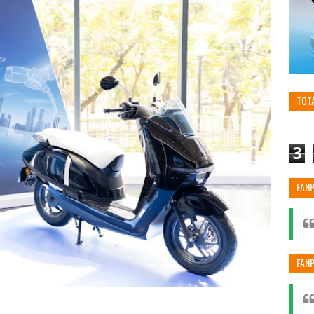
TOT
3
FAN
FAN
YOU