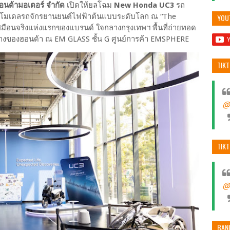
ฮอนด้ามอเตอร์ จำกัด
เปิดให้ยลโฉม
New Honda UC3
รถ
ier โมเดลรถจักรยานยนต์ไฟฟ้าต้นแบบระดับโลก ณ “The
มือนจริงแห่งแรกของแบรนด์ ใจกลางกรุงเทพฯ พื้นที่ถ่ายทอด
TIK
ทางของฮอนด้า ณ EM GLASS ชั้น G ศูนย์การค้า EMSPHERE
@
TIK
@
BAN