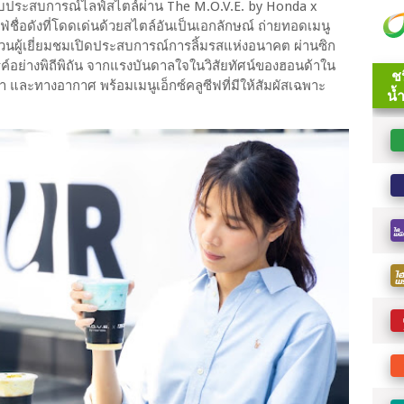
ับประสบการณ์ไลฟ์สไตล์ผ่าน The M.O.V.E. by Honda x
่อดังที่โดดเด่นด้วยสไตล์อันเป็นเอกลักษณ์ ถ่ายทอดเมนู
นผู้เยี่ยมชมเปิดประสบการณ์การลิ้มรสแห่งอนาคต ผ่านซิก
รค์อย่างพิถีพิถัน จากแรงบันดาลใจในวิสัยทัศน์ของฮอนด้าใน
ละทางอากาศ พร้อมเมนูเอ็กซ์คลูซีฟที่มีให้สัมผัสเฉพาะ