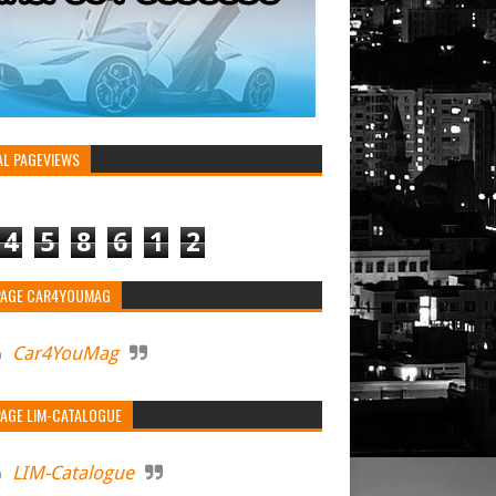
AL PAGEVIEWS
4
5
8
6
1
2
PAGE CAR4YOUMAG
PAGE LIM-CATALOGUE
TUBE CAR4YOUMAG