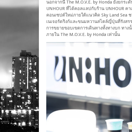
นอกจากนี้ The M.O.V.E. by Honda ยังยกระด
UNHOUR ที่ได้คอลแลปกับร้าน UNHOUR คาเฟ่ชื
คอนเซปต์ใหม่ภายใต้แนวคิด Sky Land Sea ชว
เนเจอร์ดริงก์และขนมหวานสไตล์ญี่ปุ่นที่รังสร
การขยายขอบเขตการเดินทางทั้งทางบก ทางน้ำ แ
ภายใน The M.O.V.E. by Honda เท่านั้น