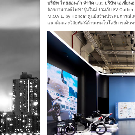
บริษัท ไทยฮอนด้า จำกัด
และ
บริษัท เอเชี่ยน
จักรยานยนต์ไฟฟ้ารุ่นใหม่ ร่วมกับ EV Outl
M.O.V.E. by Honda” ศูนย์สร้างประสบการณ์เส
แนวคิดและวิสัยทัศน์ด้านเทคโนโลยีการเดิน