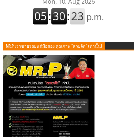
MR.P เราขายรถยนต์มือสอง คุณภาพ "สวยจัด" เท่านั้น!