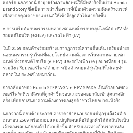
สปอร์ต นอกจากนี้ ยังมุ่งสร้างภาพลักษณ์ให้มีพลังยิ่งขึ้นผ่าน Honda
Brand Story ซึ่งเป็นการเล่าเรื่องราวที่เปี่ยมด้วยความคิดสร้างสรรค์
เพื่อส่งต่อคุณค่าของแบรนด์ให้เข้าถึงลูกค้าได้มากยิ่งขึ้น
๐ การเสริมทัพยนตรกรรมหลากเซกเมนต์ ครอบคลุมไลน์อัป xEV ทั้ง
รถยนต์ไฮบริด (e:HEV) และรถไฟฟ้า (EV)
ในปี 2569 ฮอนด้าพร้อมสร้างปรากฏการณ์ความตื่นเต้น เตรียมนำเส
นอยนตรกรรมรุ่นใหม่ที่ตอบโจทย์ความต้องการในหลากหลายเซก
เมนต์ ทั้งรถยนต์ไฮบริด (e:HEV) และรถไฟฟ้า (EV) อย่างน้อย 4 รุ่น
รวมถึงเตรียมเซอร์ไพรส์ด้วยการเปิดตัวรถยนต์รุ่นใหม่ที่ไม่เคยทำ
ตลาดในประเทศไทยมาก่อน
การกลับมาของ Honda STEP WGN e:HEV SPADA เป็นตัวอย่างของ
เซอร์ไพร์สที่เราดึงรถที่ลูกค้าชื่นชอบและรอคอยกลับเข้าสู่ตลาดอีก
ครั้ง เพื่อตอบสนองความต้องการของลูกค้าชาวไทยอย่างแท้จริง
นอกจากนี้ ฮอนด้าประกาศ คงราคาจำหน่ายรถยนต์ทุกรุ่นถึงวันที่ 6
เมษายน 2569 พร้อมมอบแคมเปญพิเศษเพื่อให้ลูกค้าได้ตัดสินใจเป็น
เจ้าของรถยนต์ฮอนด้าได้ง่ายยิ่งขึ้น สำหรับแนวทางด้านราคาหลัง