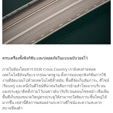
ครบเครื่องทั้งฟังก์ชัน และปลอดภัยในแบบฉบับวอลโว่
ภายในห้องโดยสาร EX30 Cross Country เรายังคงถ่ายทอด
เทคโนโลยีอัจฉริยะจากรุ่นมาตรฐาน ทั้งการมอบทุกฟังก์ชันการใช้
งานที่อัดแน่นไปด้วยเทคโนโลยีล้ำสมัย, พื้นที่จัดเก็บสัมภาระ, ดีไซน์
เรียบหรู และหนึ่งในดีไซน์ที่น่าสนใจคือการย้ายลำโพงจากบริเวณ
แผงประตูมาติดตั้งรวมไว้บนซาวด์บาร์บริเวณคอนโซลหน้า เพื่อเพิ่ม
พื้นที่เก็บของขนาดใหญ่ตรงประตูให้สามารถใส่สัมภาระชิ้นใหญ่ได้
มากขึ้น เหล่านี้คือการผสมผสานระหว่างดีไซน์และความสะดวก
สบายที่ลงตัว