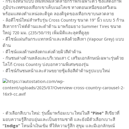
- กระจังหน้าแบบใหม่ที่เพิ่มลวดลายกราฟิกเฉพาะตัว ซึ่งแสดงภาพ
ภูมิประเทศของเทือกเขาเค็บเนอไคเซ ทางตอนเหนือของสวีเดน
พร้อมแสดงตำแหน่งละติจูด ลองติจูดของเทือกเขาบนลวดลาย
- ล้อดีไซน์ใหม่สำหรับรุ่น Cross Country ขนาด 19” นิ้ว แบบ 5 ก้าน
สีเทากราไฟต์ด้านและดำด้าน มาพร้อมยาง Summer Tires ขนาด
ใหญ่ 720 มม. (235/50/19) เพิ่มมิติและลุคที่ดูลุย
- ดีไซน์แผ่นกันกระแทกหน้าและหลังด้วยสีเทา (Vapour Grey) แบบ
ด้าน
- ดีไซน์แผงด้านหลังตกแต่งด้วยผิวสีดำด้าน
- กันชนล่างด้านหลังและบริเวณเสา C เสริมเอกลักษณ์เฉพาะรุ่นด้วย
โลโก้ Cross Country บ่งบอกความพิเศษของรุ่น
- ดีไซน์กันชนหน้าและส่วนขยายซุ้มล้อสีดำด้านรูปแบบใหม่
- ตัวเลือกสีเบาะใหม่: รุ่นนี้มาพร้อมเบาะใหม่ในสี
"Pine"
สีเขียวที่
มอบความรู้สึกอบอุ่นและเป็นธรรมชาติ และยังมีตัวเลือกเบาะสี
“Indigo”
โทนน้ำเงินเข้ม ที่ให้ความรู้สึก สุขุม และมีเอกลักษณ์