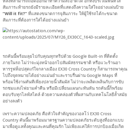
หลังที่สามารถถอดออกมาทำความสะอาดได้ อีกทั้งบริเวณพื้นที่ใส่
สัมภาระท้ายรถยังมีรายละเอียดที่แสดงถึงความใส่ใจอย่างแผ่นป้าย
“Will it fit?”
ที่แสดงขนาดการจุสัมภาระ ให้ผู้ใช้รถได้กะขนาด
สัมภาระที่ต้องการใส่ได้อย่างแม่นยำ
รถคันนี้พร้อมลุยไปกับคุณทุกทริปด้วย Google Built-in ที่ติดตั้ง
ภายในรถ ไม่ว่าจะมุ่งหน้าออกไปสัมผัสธรรมชาติ หรือแวะร้านอา
หารรูฟท็อปสุดเก๋ใจกลางเมือง EX30 Cross Country ก็สามารถพาคุณ
ไปถึงจุดหมายได้อย่างแม่นยำและราบรื่นผ่าน Google Maps ที่
พร้อมใช้งานทันทีเพียงปลายนิ้วสัมผัส ไม่ว่าจะเพลิดเพลินกับการขับ
รถชมแสงไฟยามค่ำคืน หรือมีเปลี่ยนแผนกะทันหัน รถคันนี้ก็พร้อม
ตอบรับทุกไลฟ์สไตล์ ด้วยความคล่องตัวที่ผสานกับเทคโนโลยีล้ำสมัย
อย่างลงตัว
เพราะความปลอดภัย คือหัวใจสำคัญของวอลโว่ EX30 Cross
Country คันนี้มาพร้อมมาตรฐานความปลอดภัยระดับสูงที่ออกแบบ
มาเพื่อดูแลทั้งคุณและคนที่คุณรัก ไม่เพียงแค่ให้การปกป้องเมื่อเกิด