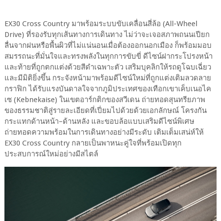
EX30 Cross Country มาพร้อมระบบขับเคลื่อนสี่ล้อ (All-Wheel
Drive) ที่รองรับทุกเส้นทางการเดินทาง ไม่ว่าจะเจอสภาพถนนเปียก
ลื่นจากฝนหรือพื้นผิวที่ไม่แน่นอนเมื่อต้องออกนอกเมือง ก็พร้อมมอบ
สมรรถนะที่มั่นใจและทรงพลังในทุกการขับขี่ ดีไซน์ฝากระโปรงหน้า
และท้ายที่ถูกตกแต่งด้วยสีดำเฉพาะตัว เสริมบุคลิกให้รถดูโฉบเฉี่ยว
และมีมิติยิ่งขึ้น กระจังหน้ามาพร้อมดีไซน์ใหม่ที่ถูกแต่งเติมลวดลาย
กราฟิก ได้รับแรงบันดาลใจจากภูมิประเทศของเทือกเขาเค็บเนอไค
เซ (Kebnekaise) ในเขตอาร์กติกของสวีเดน ถ่ายทอดสุนทรียภาพ
ของธรรมชาติสู่รายละเอียดที่เปี่ยมไปด้วยด้วยเอกลักษณ์ โครงกัน
กระแทกด้านหน้า–ด้านหลัง และขอบล้อแบบเสริมดีไซน์พิเศษ
ถ่ายทอดความพร้อมในการเดินทางอย่างมีระดับ เติมเต็มเสน่ห์ให้
EX30 Cross Country กลายเป็นพาหนะคู่ใจที่พร้อมเปิดทุก
ประสบการณ์ใหม่อย่างมีสไตล์