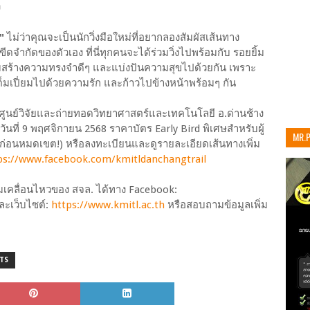
ง
"
ไม่ว่าคุณจะเป็นนักวิ่งมือใหม่ที่อยากลองสัมผัสเส้นทาง
ขีดจำกัดของตัวเอง ที่นี่ทุกคนจะได้ร่วมวิ่งไปพร้อมกับ รอยยิ้ม
มสร้างความทรงจำดีๆ และแบ่งปันความสุขไปด้วยกัน เพราะ
ใจที่เต็มเปี่ยมไปด้วยความรัก และก้าวไปข้างหน้าพร้อมๆ กัน
 ณ ศูนย์วิจัยและถ่ายทอดวิทยาศาสตร์และเทคโนโลยี อ.ด่านช้าง
้ - วันที่ 9 พฤศจิกายน 2568 ราคาบัตร Early Bird พิเศษสำหรับผู้
MR.
ัครก่อนหมดเขต!) หรือลงทะเบียนและดูรายละเอียดเส้นทางเพิ่ม
เท่าน
ps://www.facebook.com/kmitldanchangtrail
เคลื่อนไหวของ สจล. ได้ทาง Facebook:
ะเว็บไซต์:
https://www.kmitl.ac.th
หรือสอบถามข้อมูลเพิ่ม
TS