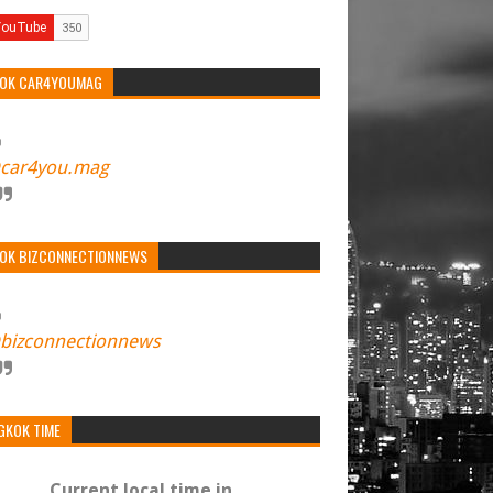
TOK CAR4YOUMAG
car4you.mag
TOK BIZCONNECTIONNEWS
bizconnectionnews
GKOK TIME
Current local time in