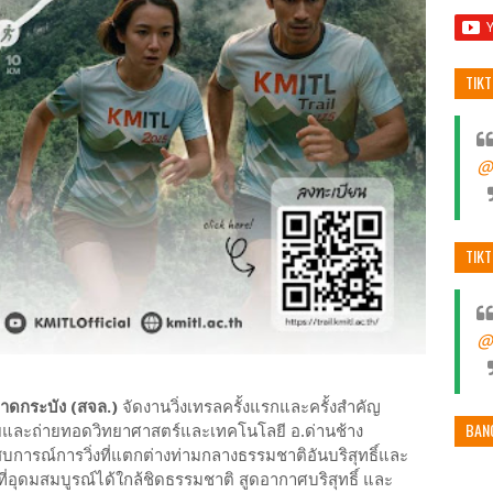
TIK
@
TIK
@
าดกระบัง (สจล.)
จัดงานวิ่งเทรลครั้งแรกและครั้งสำคัญ
BAN
ิจัยและถ่ายทอดวิทยาศาสตร์และเทคโนโลยี อ.ด่านช้าง
บการณ์การวิ่งที่แตกต่างท่ามกลางธรรมชาติอันบริสุทธิ์และ
ี่อุดมสมบูรณ์ได้ใกล้ชิดธรรมชาติ สูดอากาศบริสุทธิ์ และ