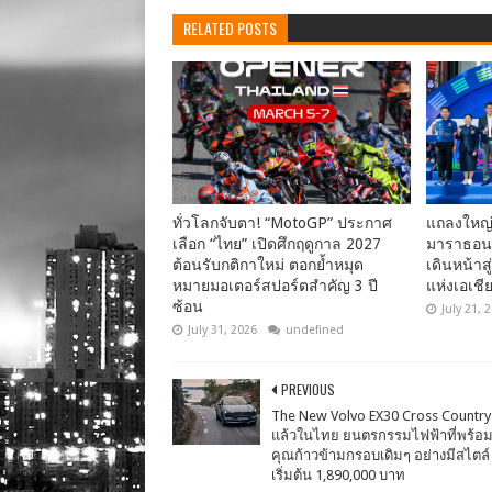
RELATED POSTS
ทั่วโลกจับตา! “MotoGP” ประกาศ
แถลงใหญ่ปี
เลือก “ไทย” เปิดศึกฤดูกาล 2027
มาราธอน 
ต้อนรับกติกาใหม่ ตอกย้ำหมุด
เดินหน้าส
หมายมอเตอร์สปอร์ตสำคัญ 3 ปี
แห่งเอเชี
ซ้อน
July 21, 
July 31, 2026
undefined
PREVIOUS
The New Volvo EX30 Cross Country 
แล้วในไทย ยนตรกรรมไฟฟ้าที่พร้อ
คุณก้าวข้ามกรอบเดิมๆ อย่างมีสไตล
เริ่มต้น 1,890,000 บาท