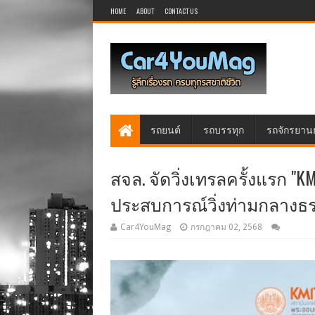
HOME
ABOUT
CONTACT US
รถยนต์
รถบรรทุก
รถจักรยาน
สจล. จัดวิ่งเทรลครั้งแรก "KM
ประสบการณ์วิ่งท่ามกลางธรร
Car4YouMag
กรกฎาคม 02, 2568