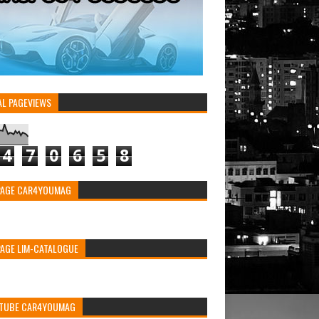
AL PAGEVIEWS
4
7
0
6
5
8
PAGE CAR4YOUMAG
PAGE LIM-CATALOGUE
TUBE CAR4YOUMAG