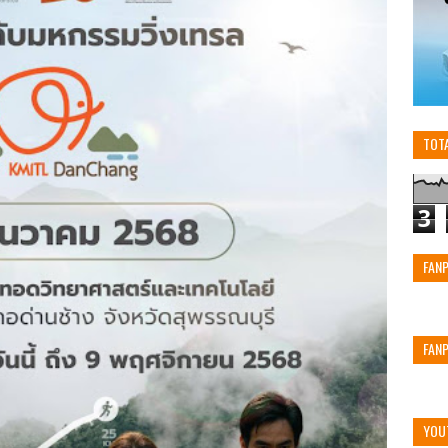
TOT
3
FAN
FAN
YOU