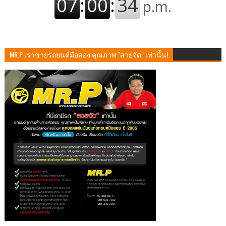
MR.P เราขายรถยนต์มือสอง คุณภาพ "สวยจัด" เท่านั้น!