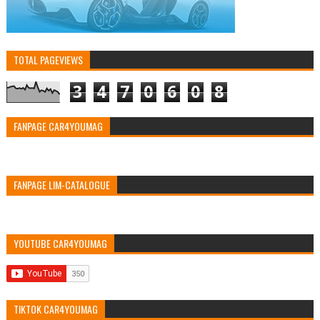
TOTAL PAGEVIEWS
3
4
7
0
6
0
8
FANPAGE CAR4YOUMAG
FANPAGE LIM-CATALOGUE
YOUTUBE CAR4YOUMAG
TIKTOK CAR4YOUMAG