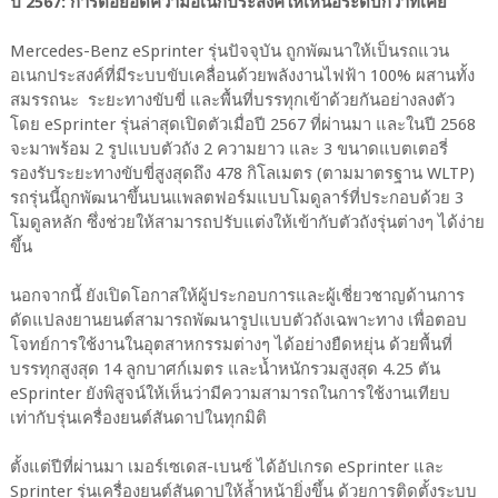
ปี 2567: การต่อยอดความอเนกประสงค์ให้เหนือระดับกว่าที่เคย
Mercedes-Benz eSprinter รุ่นปัจจุบัน ถูกพัฒนาให้เป็นรถแวน
อเนกประสงค์ที่มีระบบขับเคลื่อนด้วยพลังงานไฟฟ้า 100% ผสานทั้ง
สมรรถนะ ระยะทางขับขี่ และพื้นที่บรรทุกเข้าด้วยกันอย่างลงตัว
โดย eSprinter รุ่นล่าสุดเปิดตัวเมื่อปี 2567 ที่ผ่านมา และในปี 2568
จะมาพร้อม 2 รูปแบบตัวถัง 2 ความยาว และ 3 ขนาดแบตเตอรี่
รองรับระยะทางขับขี่สูงสุดถึง 478 กิโลเมตร (ตามมาตรฐาน WLTP)
รถรุ่นนี้ถูกพัฒนาขึ้นบนแพลตฟอร์มแบบโมดูลาร์ที่ประกอบด้วย 3
โมดูลหลัก ซึ่งช่วยให้สามารถปรับแต่งให้เข้ากับตัวถังรุ่นต่างๆ ได้ง่าย
ขึ้น
นอกจากนี้ ยังเปิดโอกาสให้ผู้ประกอบการและผู้เชี่ยวชาญด้านการ
ดัดแปลงยานยนต์สามารถพัฒนารูปแบบตัวถังเฉพาะทาง เพื่อตอบ
โจทย์การใช้งานในอุตสาหกรรมต่างๆ ได้อย่างยืดหยุ่น ด้วยพื้นที่
บรรทุกสูงสุด 14 ลูกบาศก์เมตร และน้ำหนักรวมสูงสุด 4.25 ตัน
eSprinter ยังพิสูจน์ให้เห็นว่ามีความสามารถในการใช้งานเทียบ
เท่ากับรุ่นเครื่องยนต์สันดาปในทุกมิติ
ตั้งแต่ปีที่ผ่านมา เมอร์เซเดส-เบนซ์ ได้อัปเกรด eSprinter และ
Sprinter รุ่นเครื่องยนต์สันดาปให้ล้ำหน้ายิ่งขึ้น ด้วยการติดตั้งระบบ