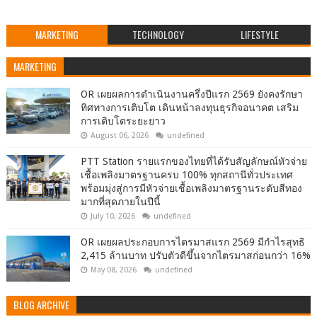
MARKETING
TECHNOLOGY
LIFESTYLE
MARKETING
OR เผยผลการดำเนินงานครึ่งปีแรก 2569 ยังคงรักษา
ทิศทางการเติบโต เดินหน้าลงทุนธุรกิจอนาคต เสริม
การเติบโตระยะยาว
August 06, 2026
undefined
PTT Station รายแรกของไทยที่ได้รับสัญลักษณ์หัวจ่าย
เชื้อเพลิงมาตรฐานครบ 100% ทุกสถานีทั่วประเทศ
พร้อมมุ่งสู่การมีหัวจ่ายเชื้อเพลิงมาตรฐานระดับสีทอง
มากที่สุดภายในปีนี้
July 10, 2026
undefined
OR เผยผลประกอบการไตรมาสแรก 2569 มีกำไรสุทธิ
2,415 ล้านบาท ปรับตัวดีขึ้นจากไตรมาสก่อนกว่า 16%
May 08, 2026
undefined
BLOG ARCHIVE