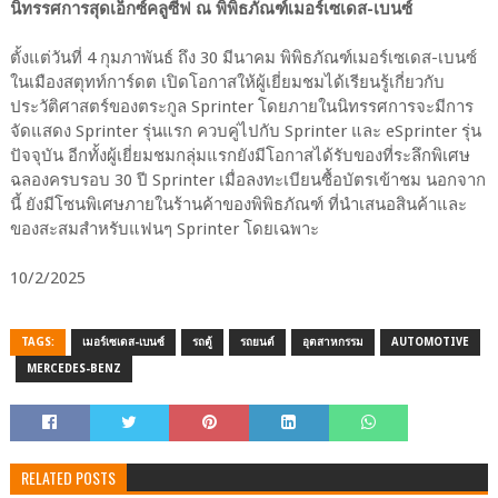
นิทรรศการสุดเอ็กซ์คลูซีฟ ณ พิพิธภัณฑ์เมอร์เซเดส-เบนซ์
ตั้งแต่วันที่ 4 กุมภาพันธ์ ถึง 30 มีนาคม พิพิธภัณฑ์เมอร์เซเดส-เบนซ์
ในเมืองสตุทท์การ์ดต เปิดโอกาสให้ผู้เยี่ยมชมได้เรียนรู้เกี่ยวกับ
ประวัติศาสตร์ของตระกูล Sprinter โดยภายในนิทรรศการจะมีการ
จัดแสดง Sprinter รุ่นแรก ควบคู่ไปกับ Sprinter และ eSprinter รุ่น
ปัจจุบัน อีกทั้งผู้เยี่ยมชมกลุ่มแรกยังมีโอกาสได้รับของที่ระลึกพิเศษ
ฉลองครบรอบ 30 ปี Sprinter เมื่อลงทะเบียนซื้อบัตรเข้าชม นอกจาก
นี้ ยังมีโซนพิเศษภายในร้านค้าของพิพิธภัณฑ์ ที่นำเสนอสินค้าและ
ของสะสมสำหรับแฟนๆ Sprinter โดยเฉพาะ
10/2/2025
TAGS:
เมอร์เซเดส-เบนซ์
รถตู้
รถยนต์
อุตสาหกรรม
AUTOMOTIVE
MERCEDES-BENZ
RELATED POSTS