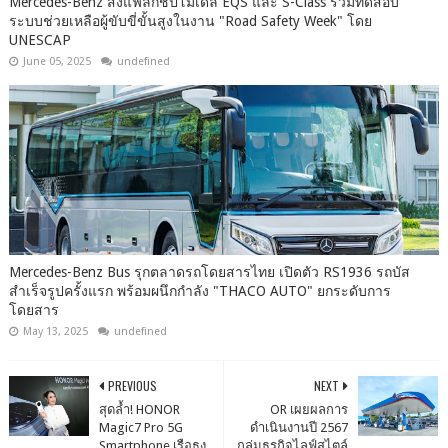
Mercedes-Benz ส่งแฟลกชิปโมเดล EQS และ S-Class ร่วมทดสอบ
ระบบช่วยเหลือผู้ขับขี่ขั้นสูงในงาน "Road Safety Week" โดย
UNESCAP
June 05, 2025
undefined
Mercedes-Benz Bus รุกตลาดรถโดยสารไทย เปิดตัว RS1936 รถบัส
สำเร็จรูปครั้งแรก พร้อมผนึกกำลัง "THACO AUTO" ยกระดับการ
โดยสาร
May 13, 2025
undefined
PREVIOUS
NEXT
สุดล้ำ! HONOR
OR เผยผลการ
Magic7 Pro 5G
ดำเนินงานปี 2567
Smartphone เรือธง
กลุ่มธุรกิจไลฟ์สไตล์