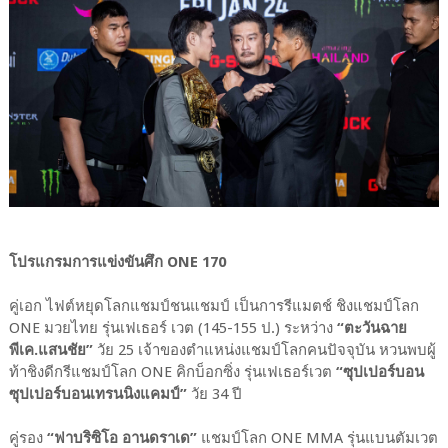
โปรแกรมการแข่งขันศึก ONE 170
คู่เอก ไฟต์หยุดโลกแชมป์ชนแชมป์ เป็นการรีแมตช์ ชิงแชมป์โลก
ONE มวยไทย รุ่นเฟเธอร์ เวต (145-155 ป.) ระหว่าง
“ตะวันฉาย
พีเค.แสนชัย”
วัย 25 เจ้าของตำแหน่งแชมป์โลกคนปัจจุบัน หวนพบผู้
ท้าชิงดีกรีแชมป์โลก ONE คิกบ็อกซิ่ง รุ่นเฟเธอร์เวต
“ซุปเปอร์บอน
ซุปเปอร์บอนเทรนนิงแคมป์”
วัย 34 ปี
คู่รอง
“ฟาบริซิโอ อานดราเด”
แชมป์โลก ONE MMA รุ่นแบนตัมเวต