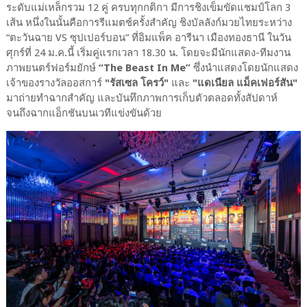
ระดับแม่เหล็กรวม 12 คู่ ครบทุกกติกา มีการชิงเข็มขัดแชมป์โลก 3
เส้น หนึ่งในนั้นคือการรีแมตช์ครั้งสำคัญ ชิงบัลลังก์มวยไทยระหว่าง
“ตะวันฉาย VS ซุปเปอร์บอน” ที่อิมแพ็ค อารีนา เมืองทองธานี ในวัน
ศุกร์ที่ 24 ม.ค.นี้ เริ่มคู่แรกเวลา 18.30 น. โดยจะมีนักแสดง-ทีมงาน
ภาพยนตร์ฟอร์มยักษ์
“The Beast In Me”
ซึ่งนำแสดงโดยนักแสดง
เจ้าของรางวัลออสการ์
"รัสเซล โครว์"
และ
"แดเนียล แม็คเฟอร์สัน"
มาถ่ายทำฉากสำคัญ และบันทึกภาพการเก็บตัวตลอดทั้งสัปดาห์
จนถึงฉากแอ็กชันบนเวทีแข่งขันด้วย