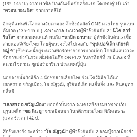
(135-145 ป.) จากบราซิล ป้องกันเข็มขัดครั้งแรก โดยพบคู่ปรับเก่า
“ควอน วอน อิล”
จากเกาหลีใต้
อีกคู่ที่แฟนทั่วโลกต่างจับตามอง ศึกชิงบัลลังก์ ONE มวยไทย รุ่นแบน
ตัมเวต (135-145 ป.) เฉพาะกาล ระหว่างผู้ท้าชิงอันดับ 2
“นิโค คาร์
ริลโล”
จากสกอตแลนด์ พบกับ
“นาบิล อานาน”
ผู้ท้าชิงอันดับ 5 เชื้อ
สายแอลจีเรีย/ไทย โดยผู้ชนะจะได้ไปเจอกับ
“ซุปเปอร์เล็ก เกียรติ
หมู่ 9”
(ซึ่งขณะนี้อยู่ระหว่างพักรักษาอาการบาดเจ็บ) โดยมีแผนว่าจะ
จัดการแข่งขันรวบเข็มขัดในศึก ONE172 วันอาทิตย์ที่ 23 มี.ค.68 ที่
สนามไซตามะ ซูเปอร์ อารีนา ประเทศญี่ปุ่น
นอกจากนั้นยังมีอีก 4 นักชกสายเลือดไทยร่วมโชว์ฝีมือ ได้แก่
เสกสรร อ.ขวัญเมือง, โจ ณัฐวุฒิ, สุริยันต์เล็ก พ.เย็นยิ่ง และ สินสมุทร
กลิ่นมี
“เสกสรร อ.ขวัญเมือง”
ยอดกำปั้นจาก จ.นครศรีธรรมราช พบกับ
บุรุษเหล็ก
“ซอ ลิน อู”
จากเมียนมา ในกติกามวยไทย พิกัดเฉพาะ
(แคตช์เวต) 142 ป.
ศึกชิงแรงกิง ระหว่าง
“โจ ณัฐวุฒิ”
ผู้ท้าชิงอันดับ 2 จอมบู๊จากเมืองย่า