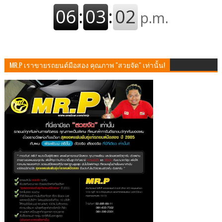
MR.P เราขายรถยนต์มือสอง คุณภาพ "สวยจัด" เท่านั้น!