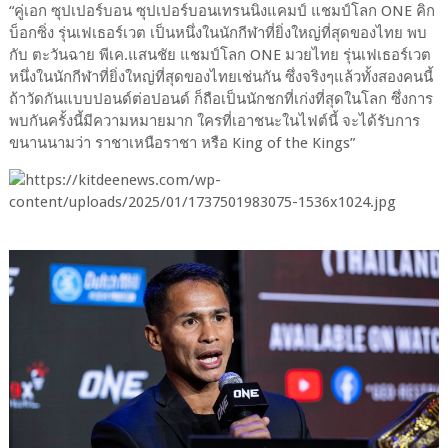
“คู่เอก ซุปเปอร์บอน ซุปเปอร์บอนเทรนนิงแคมป์ แชมป์โลก ONE คิก
บ็อกซิ่ง รุ่นเฟเธอร์เวต เป็นหนึ่งในนักกีฬาที่ยิ่งใหญ่ที่สุดของไทย พบ
กับ ตะวันฉาย พีเค.แสนชัย แชมป์โลก ONE มวยไทย รุ่นเฟเธอร์เวต
หนึ่งในนักกีฬาที่ยิ่งใหญ่ที่สุดของไทยเช่นกัน ซึ่งจริงๆแล้วทั้งสองคนนี้
ถ้าวัดกันแบบปอนด์ต่อปอนด์ ก็ถือเป็นนักชกที่เก่งที่สุดในโลก ซึ่งการ
พบกันครั้งนี้มีความหมายมาก ใครที่เอาชนะในไฟต์นี้ จะได้รับการ
ขนานนามว่า ราชาเหนือราชา หรือ King of the Kings”