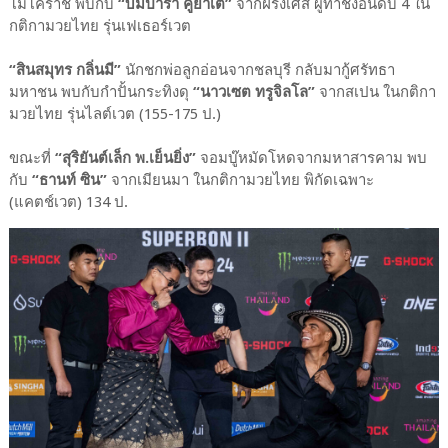
โมโคราช พบกับ
“บัมปารา คูยาเต”
จากฝรั่งเศส ผู้ท้าชิงอันดับ 4 ใน
กติกามวยไทย รุ่นเฟเธอร์เวต
“สินสมุทร กลิ่นมี”
นักชกพ่อลูกอ่อนจากชลบุรี กลับมากู้ศรัทธา
มหาชน พบกับกำปั้นกระทิงดุ
“นาวเซต ทรูจิลโล”
จากสเปน ในกติกา
มวยไทย รุ่นไลต์เวต (155-175 ป.)
ขณะที่
“สุริยันต์เล็ก พ.เย็นยิ่ง”
จอมบู๊หมัดโหดจากมหาสารคาม พบ
กับ
“ธานท์ ซิน”
จากเมียนมา ในกติกามวยไทย พิกัดเฉพาะ
(แคตช์เวต) 134 ป.