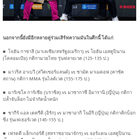
นอกจากนี้ยังมีอีกหลายคู่ร่วมเสิร์ฟความมันในศึกนี้ ได้แก่
■ โจฮัน กาซาลี (มาเลเซีย/สหรัฐอเมริกา) vs โยฮัน เอสตูปินาน
(โคลอมเบีย) กติกามวยไทย รุ่นฟลายเวต (125-135 ป.)
■ มาวริส อาเบวี (สวิตเซอร์แลนด์) vs ซามัต มาเมดอฟ (คาซัค
สถาน) กติกา MMA รุ่นไลต์เวต (155-175 ป.)
■ มาร์เซโล การ์เซีย (บราซิล) vs มาซากาซึ อิมารานิ (ญี่ปุ่น) กติกา
ปล้ำจับล็อก ไม่จำกัดน้ำหนัก
■ ชากีร์ แอล เตครีติ (อิรัก) vs มาซาอากิ โนอิริ (ญี่ปุ่น) กติกาคิกบ็อก
ซิ่ง รุ่นเฟเธอร์เวต (145-155 ป.)
■ เฟรดดี แฮ็กเกอร์ตี (สหราชอาณาจักร) vs จอร์แดน เอสตูปินาน