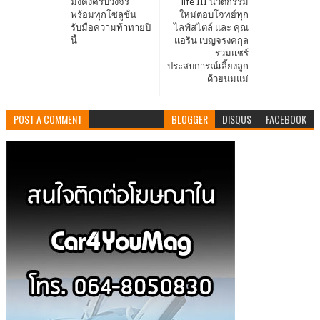
มั่งคั่งครบวงจร
life III นวัตกรรม
พร้อมทุกโซลูชั่น
ใหม่ตอบโจทย์ทุก
รับมือความท้าทายปี
ไลฟ์สไตล์ และ คุณ
นี้
แอริน เบญจรงคกุล
ร่วมแชร์
ประสบการณ์เลี้ยงลูก
ด้วยนมแม่
POST A COMMENT
BLOGGER
DISQUS
FACEBOOK