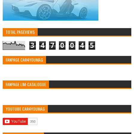
TOTAL PAGEVIEWS
3
4
7
0
0
4
5
FANPAGE CAR4YOUMAG
FANPAGE LIM-CATALOGUE
YOUTUBE CAR4YOUMAG