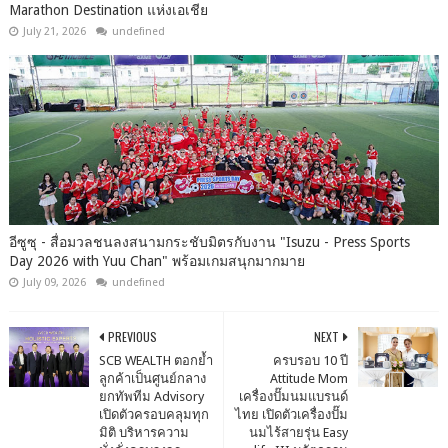
Marathon Destination แห่งเอเชีย
July 21, 2026
undefined
อีซูซุ - สื่อมวลชนลงสนามกระชับมิตรกับงาน "Isuzu - Press Sports
Day 2026 with Yuu Chan" พร้อมเกมสนุกมากมาย
July 09, 2026
undefined
PREVIOUS
NEXT
SCB WEALTH ตอกย้ำ
ครบรอบ 10 ปี
ลูกค้าเป็นศูนย์กลาง
Attitude Mom
ยกทัพทีม Advisory
เครื่องปั๊มนมแบรนด์
เปิดตัวครอบคลุมทุก
ไทย เปิดตัวเครื่องปั๊ม
มิติ บริหารความ
นมไร้สายรุ่น Easy