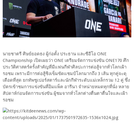
นายชาตรี ศิษย์ยอดธง ผู้ก่อตั้ง ประธาน และซีอีโอ ONE
Championship เปิดเผยว่า ONE เตรียมจัดการแข่งขัน ONE170 ศึก
ประวัติศาสตร์ครั้งสำคัญที่มีแฟนกีฬาศิลปะการต่อสู้จากทั่วโลกเฝ้า
รอชม เพราะมีการต่อสู้ชิงเข็มขัดแชมป์โลกมากถึง 3 เส้น ทุกคู่จะดุ
เดือดที่สุด ยกทัพซูเปอร์สตาร์และนักกีฬาระดับแม่เหล็กรวม 12 คู่ ซึ่ง
บัตรเข้าชมการแข่งขันที่อิมแพ็ค อารีนา จำหน่ายหมดทุกที่นั่ง หลาย
สัปดาห์ก่อนจัดการแข่งขัน ผู้ชมจากทั่วโลกต่างตื่นตาตื่นใจและเฝ้า
รอชม