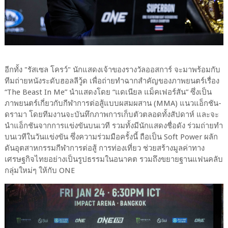
อีกทั้ง "รัสเซล โครว์" นักแสดงเจ้าของรางวัลออสการ์ จะมาพร้อมกับ
ทีมถ่ายหนังระดับฮอลลีวู้ด เพื่อถ่ายทำฉากสำคัญของภาพยนตร์เรื่อง
“The Beast In Me” นำแสดงโดย “แดเนียล แม็คเฟอร์สัน” ซึ่งเป็น
ภาพยนตร์เกี่ยวกับกีฬาการต่อสู้แบบผสมผสาน (MMA) แนวแอ็กชัน-
ดรามา โดยทีมงานจะบันทึกภาพการเก็บตัวตลอดทั้งสัปดาห์ และจะ
นำแอ็กชันจากการแข่งขันบนเวที รวมทั้งมีนักแสดงชื่อดัง ร่วมถ่ายทำ
บนเวทีในวันแข่งขัน ซึ่งความร่วมมือครั้งนี้ ถือเป็น Soft Power ผลัก
ดันอุตสาหกรรมกีฬาการต่อสู้ การท่องเที่ยว ช่วยสร้างมูลค่าทาง
เศรษฐกิจไทยอย่างเป็นรูปธรรมในอนาคต รวมถึงขยายฐานแฟนคลับ
กลุ่มใหม่ๆ ให้กับ ONE