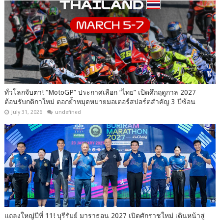
ทั่วโลกจับตา! “MotoGP” ประกาศเลือก “ไทย” เปิดศึกฤดูกาล 2027
ต้อนรับกติกาใหม่ ตอกย้ำหมุดหมายมอเตอร์สปอร์ตสำคัญ 3 ปีซ้อน
July 31, 2026
undefined
แถลงใหญ่ปีที่ 11! บุรีรัมย์ มาราธอน 2027 เปิดศักราชใหม่ เดินหน้าสู่