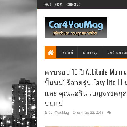
HOME
ABOUT
CONTACT US
รถยนต์
รถบรรทุก
รถจักรยาน
ครบรอบ 10 ปี Attitude Mom เ
ปั๊มนมไร้สายรุ่น Easy life 
และ คุณแอริน เบญจรงคกุล 
นมแม่
Car4YouMag
มกราคม 22, 2568