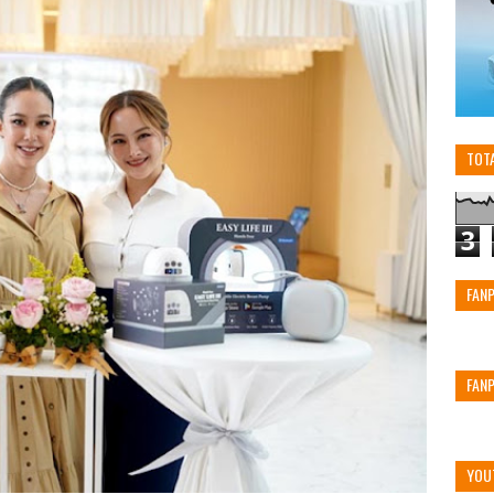
TOT
3
FAN
FAN
YOU