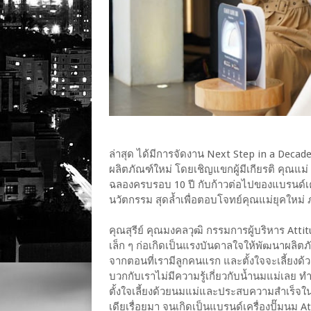
ล่าสุด ได้มีการจัดงาน Next Step in a Dec
ผลิตภัณฑ์ใหม่ โดยเชิญแขกผู้มีเกียรติ คุณแม่ I
ฉลองครบรอบ 10 ปี กับก้าวต่อไปของแบรนด์เครื
นวัตกรรม สุดล้ำเพื่อตอบโจทย์คุณแม่ยุคใหม่ 
คุณสุรีย์ คุณมงคลวุฒิ กรรมการผู้บริหาร Atti
เล็ก ๆ ก่อเกิดเป็นแรงบันดาลใจให้พัฒนาผลิตภัณ
จากตอนที่เรามีลูกคนแรก และตั้งใจจะเลี้ยงด้
บวกกับเราไม่มีความรู้เกี่ยวกับน้ำนมแม่เลย ทำ
ตั้งใจเลี้ยงด้วยนมแม่และประสบความสำเร็จใน
เดียเรื่อยมา จนเกิดเป็นแบรนด์เครื่องปั๊ม