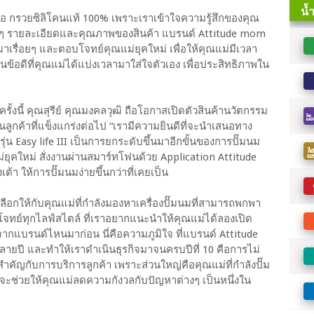
 คือ กรวยซิลิโคนแท้ 100% เพราะเราเข้าใจความรู้สึกของคุณ
นทุกๆ รายละเอียดและคุณภาพของสินค้า แบรนด์ Attitude mom
นมาเรื่อยๆ และตอบโจทย์คุณแม่ยุคใหม่ เพื่อให้คุณแม่มีเวลา
นข้อดีที่คุณแม่ได้แบ่งเวลามาใส่ใจตัวเอง เพื่อประสิทธิภาพใน
งนี้ คุณสุรีย์ คุณมงคลวุฒิ ถือโอกาสเปิดตัวสินค้านวัตกรรม
ูกค้าที่แข็งแกร่งต่อไป “เรามีความยินดีที่จะนำเสนอทาง
 รุ่น Easy life III เป็นการยกระดับขึ้นมาอีกขั้นของการปั๊มนม
่ยุคใหม่ สั่งงานผ่านสมาร์ทโฟนด้วย Application Attitude
เต้า ให้การปั๊มนมง่ายขึ้นกว่าที่เคยเป็น
ทางเลือกให้กับคุณแม่ที่กำลังมองหาเครื่องปั๊มนมที่สามารถพกพา
อบโจทย์ทุกไลฟ์สไตล์ ที่เราอยากแนะนำให้คุณแม่ได้ลองเปิด
กแบรนด์ไหนมาก่อน นี่คือความภูมิใจ ที่แบรนด์ Attitude
ายปี และทำให้เราดำเนินธุรกิจมาจนครบปีที่ 10 คือการไม่
สำคัญกับการบริการลูกค้า เพราะส่วนใหญ่คือคุณแม่ที่กำลังปั๊ม
ย จะช่วยให้คุณแม่ลดความกังวลกับปัญหาต่างๆ เป็นหนึ่งใน