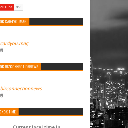
TOK CAR4YOUMAG
car4you.mag
TOK BIZCONNECTIONNEWS
bizconnectionnews
GKOK TIME
Current local time in