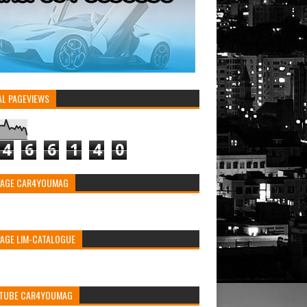
AL PAGEVIEWS
4
6
6
1
4
0
PAGE CAR4YOUMAG
PAGE LIM-CATALOGUE
TUBE CAR4YOUMAG