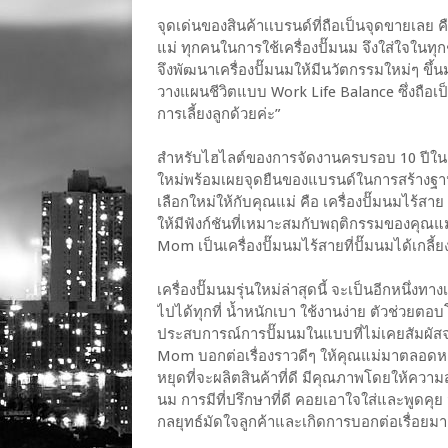
จุดเด่นของสินค้าเเบรนด์ที่ถือเป็นจุดขายเลย
แม่ ทุกคนในการใช้เครื่องปั๊มนม จึงใส่ใจใ
จึงพัฒนาเครื่องปั๊มนมให้มีนวัตกรรมใหม่ๆ ขึ้
วางแผนชีวิตแบบ Work Life Balance ซึ่งถือเป็
การเลี้ยงลูกด้วยค่ะ”
สำหรับไฮไลต์ของการจัดงานครบรอบ 10 ปีในครั้
ใหม่พร้อมเผยจุดยืนของแบรนด์ในการสร้างฐานล
เลือกใหม่ให้กับคุณแม่ คือ เครื่องปั๊มนมไร้สาย
ให้มีฟังก์ชันที่เหมาะสมกับพฤติกรรมของคุณแม
Mom เป็นเครื่องปั๊มนมไร้สายที่ปั๊มนมได้เกลี้ยง
เครื่องปั๊มนมรุ่นใหม่ล่าสุดนี้ จะเป็นอีกหนึ่ง
ไปได้ทุกที่ น้ำหนักเบา ใช้งานง่าย ตัวช่วยต
ประสบการณ์การปั๊มนมในแบบที่ไม่เคยสัมผัสจา
Mom บอกต่อเรื่องราวดีๆ ให้คุณแม่มาตลอดหล
หยุดที่จะผลิตสินค้าที่ดี มีคุณภาพโดยให้ความ
นม การมีที่ปรึกษาที่ดี คอยเอาใจใส่และพูดคุ
กลยุทธ์มัดใจลูกค้าและเกิดการบอกต่อเรื่อยมา