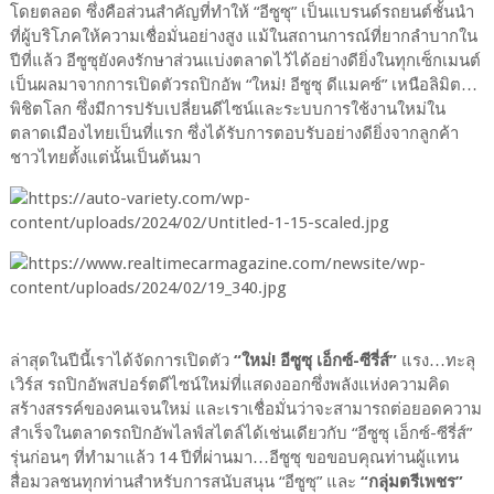
โดยตลอด ซึ่งคือส่วนสำคัญที่ทำให้ “อีซูซุ” เป็นแบรนด์รถยนต์ชั้นนำ
ที่ผู้บริโภคให้ความเชื่อมั่นอย่างสูง แม้ในสถานการณ์ที่ยากลำบากใน
ปีที่แล้ว อีซูซุยังคงรักษาส่วนแบ่งตลาดไว้ได้อย่างดียิ่งในทุกเซ็กเมนต์
เป็นผลมาจากการเปิดตัวรถปิกอัพ “ใหม่! อีซูซุ ดีแมคซ์” เหนือลิมิต…
พิชิตโลก ซึ่งมีการปรับเปลี่ยนดีไซน์และระบบการใช้งานใหม่ใน
ตลาดเมืองไทยเป็นที่แรก ซึ่งได้รับการตอบรับอย่างดียิ่งจากลูกค้า
ชาวไทยตั้งแต่นั้นเป็นต้นมา
ล่าสุดในปีนี้เราได้จัดการเปิดตัว
“ใหม่! อีซูซุ เอ็กซ์-ซีรี่ส์”
แรง…ทะลุ
เวิร์ส รถปิกอัพสปอร์ตดีไซน์ใหม่ที่แสดงออกซึ่งพลังแห่งความคิด
สร้างสรรค์ของคนเจนใหม่ และเราเชื่อมั่นว่าจะสามารถต่อยอดความ
สำเร็จในตลาดรถปิกอัพไลฟ์สไตล์ได้เช่นเดียวกับ “อีซูซุ เอ็กซ์-ซีรี่ส์”
รุ่นก่อนๆ ที่ทำมาแล้ว 14 ปีที่ผ่านมา…อีซูซุ ขอขอบคุณท่านผู้แทน
สื่อมวลชนทุกท่านสำหรับการสนับสนุน “อีซูซุ” และ
“กลุ่มตรีเพชร”