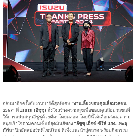
กลับมาอีกครั้งกับงานปาร์ตี้สุดพิเศษ
“งานเลี้ยงขอบคุณสื่อมวลชน
2567”
ที่
Isuzu (อีซูซุ)
ตั้งใจสร้างความสุขเพื่อขอบคุณสื่อมวลชนที่
ให้การสนับสนุนอีซูซุด้วยดีมาโดยตลอด โดยปีนี้ได้เลือกส่งต่อความ
สนุกเร้าใจตามคอนเซ็ปต์สุดมันส์ของ
“อีซูซุ เอ็กซ์-ซีรี่ส์ แรง...ทะลุ
เวิร์ส”
ปิกอัพสปอร์ตดีไซน์ใหม่ ที่เพิ่งแนะนำสู่ตลาด พร้อมกิจกรรม