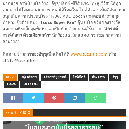
มากมาย อาทิ โซนโชว์รถ “อีซูซุ เอ็กซ์-ซีรี่ส์ แรง...ทะลุเวิร์ส” ให้ทุก
คนออกไปโลดแล่นนอกกรอบสู่มิติใหม่ในสไตล์ตัวเอง เพิ่มสีสันความ
สนุกเก็บความประทับใจผ่าน 360 VDO Booth เกมตอบคำถามสุด
ท้าทาย ชิงตำแหน่ง
“Isuzu Super Fan”
ลุ้นรับโชครับของรางวัล
และของที่ระลึกสุดพิเศษ และปิดท้ายด้วยคอนเสิร์ตจาก
“แกรนด์ -
กรณ์ภัสสร ด้วยเศียรเกล้า”
นักร้องและนักแสดงสาวสวยมากความ
สามารถ”
ติดตามข่าวสารของอีซูซุเพิ่มเติมได้ที่
www.isuzu-tis.com
หรือ
LINE: @isuzuthai
TAGS:
กลุ่มตรีเพชร
ตรีเพชรอีซูซุเซลส์
ไลฟ์สไตล์
สื่อมวลชน
อีซูซุ
ISUZU
LIFESTYLE
RELATED POSTS