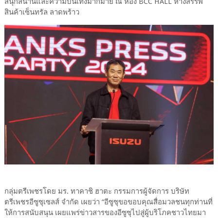
สนุกสนานและความบันเทิงมากมาย ณ ห้อง BCC HALL ห้างสรรพ
สินค้าเซ็นทรัล ลาดพร้าว
กลุ่มตรีเพชรโดย มร. ทาคาชิ ฮาตะ กรรมการผู้จัดการ บริษัท
ตรีเพชรอีซูซุเซลส์ จำกัด เผยว่า “อีซูซุขอขอบคุณสื่อมวลชนทุกท่านที่
ให้การสนับสนุน เผยแพร่ข่าวสารของอีซูซุไปสู่ผู้บริโภคชาวไทยมา