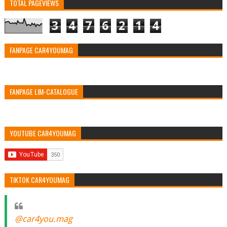
TOTAL PAGEVIEWS
3
4
7
6
2
1
4
FANPAGE CAR4YOUMAG
FANPAGE LIM-CATALOGUE
YOUTUBE CAR4YOUMAG
TIKTOK CAR4YOUMAG
@car4you.mag