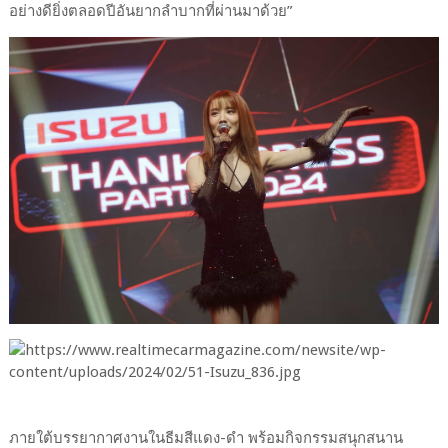
อย่างดียิ่งตลอดปีอันยากลำบากที่ผ่านมาด้วย”
ภายใต้บรรยากาศงานในธีมสีแดง-ดำ พร้อมกิจกรรมสนุกสนาน