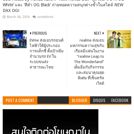
White’ และ ‘สีดำ OG Black’ ถ่ายทอดความสนุกต่างขั้วในสไตล์ NEW
DAX OG!
March 06, 2026
undefined
PREVIOUS
NEXT
EVme ส่งมอบรถยนต์
realme ส่งมอบ
ไฟฟ้าให้ผู้ประกอบ
มหกรรมความสุขกับ
การแท็กซี่ ตั้งเป้าเพิ่ม
เรียลมีแฟนในงาน
จำนวนรถ EV ใน
“realme Leap to
ระบบขนส่ง
The Wonderland”
สาธารณะไทย
เต็มอิ่มกับกิจกรรม
และสมนาคุณสุด
พิเศษ ที่เซ็นทรัล
เวิลด์
POST A COMMENT
BLOGGER
DISQUS
FACEBOOK