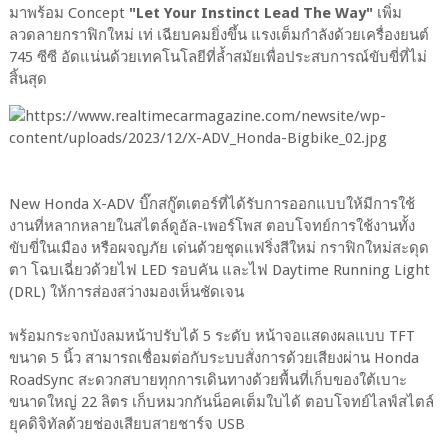
มาพร้อม Concept
"Let Your Instinct Lead The Way"
เพิ่ม
ลวดลายกราฟิกใหม่ เท่ เฉียบคมยิ่งขึ้น แรงเต็มกำลังด้วยเครื่องยนต์
745 ซีซี อัดแน่นด้วยเทคโนโลยีที่ล้ำสมัยเพื่อประสบการณ์ขับขี่ที่ไม่
สิ้นสุด
New Honda X-ADV บิ๊กสกู๊ตเตอร์ที่ได้รับการออกแบบให้มีการใช้
งานที่หลากหลายในสไตล์ดูอัล-เพอร์โพส ตอบโจทย์การใช้งานทั้ง
ขับขี่ในเมือง หรือผจญภัย เด่นด้วยชุดแฟริ่งสีใหม่ กราฟิกใหม่สะดุด
ตา โฉบเฉี่ยวด้วยไฟ LED รอบคัน และไฟ Daytime Running Light
(DRL) ให้การส่องสว่างมองเห็นชัดเจน
พร้อมกระจกบังลมหน้าปรับได้ 5 ระดับ หน้าจอแสดงผลแบบ TFT
ขนาด 5 นิ้ว สามารถเชื่อมต่อกับระบบสั่งการด้วยเสียงผ่าน Honda
RoadSync สะดวกสบายทุกการเดินทางด้วยพื้นที่เก็บของใต้เบาะ
ขนาดใหญ่ 22 ลิตร เก็บหมวกกันน็อคเต็มใบได้ ตอบโจทย์ไลฟ์สไตล์
ยุคดิจิทัลด้วยช่องเสียบสายชาร์จ USB