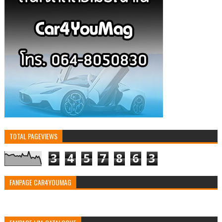
TOTAL PAGEVIEWS
3
4
5
7
8
6
3
FANPAGE CAR4YOUMAG