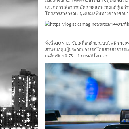
ส่งมอบรถยนต์ไฟฟ้ารุ่น
AION ES (ไอออน อีเ
และสหกรณ์อาสาสมัคร ทดแทนรถยนต์รุ่นเก่าท
โดยสารสาธารณะ มุ่งลดมลพิษทางอากาศอย่าง
ทั้งนี้ AION ES ขับเคลื่อนด้วยระบบไฟฟ้า 1
สำหรับกลุ่มผู้ประกอบการรถโดยสารสาธารณะ ผู้
เฉลี่ยเพียง 0.75 – 1 บาท/กิโลเมตร