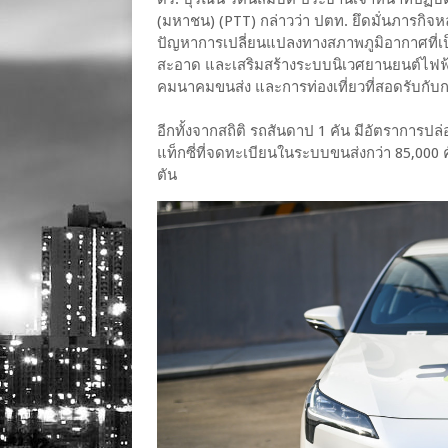
(มหาชน) (PTT) กล่าวว่า ปตท. ยึดมั่นภารกิจ
ปัญหาการเปลี่ยนแปลงทางสภาพภูมิอากาศที่เ
สะอาด และเสริมสร้างระบบนิเวศยานยนต์ไฟฟ
คมนาคมขนส่ง และการท่องเที่ยวที่สอดรับกับกา
อีกทั้งจากสถิติ รถสันดาป 1 คัน มีอัตราการปล
แท็กซี่ที่จดทะเบียนในระบบขนส่งกว่า 85,000 
ตัน