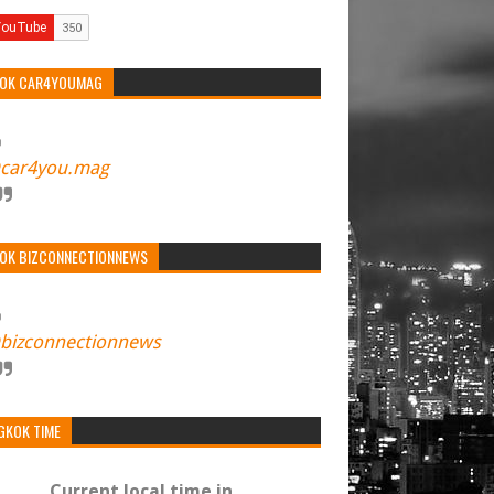
TOK CAR4YOUMAG
car4you.mag
TOK BIZCONNECTIONNEWS
bizconnectionnews
GKOK TIME
Current local time in