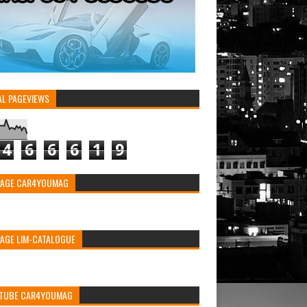
AL PAGEVIEWS
4
6
6
6
1
9
PAGE CAR4YOUMAG
PAGE LIM-CATALOGUE
TUBE CAR4YOUMAG