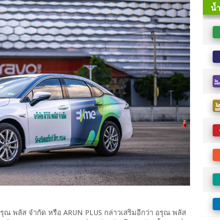
อรุณ พลัส จำกัด หรือ ARUN PLUS กล่าวเสริมอีกว่า อรุณ พลัส