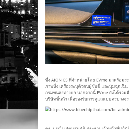
ซึ่ง AION ES ที่จำหน่ายโดย EVme มาพร้อมระ
ภาพนิ่ง เครื่องระบุตัวตนผู้ขับขี่ และปุ่มฉุก
กรมขนส่งทางบก นอกจากนี้ EVme ยังได้ร่วมมื
บริษัทชั้นนำ เพื่อรองรับการดูแลแบบครบวงจร ท
ดร. บุรณิน รัตนสมบัติ ประธานเจ้าหน้าที่ปฏิบ