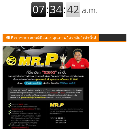
MR.P เราขายรถยนต์มือสอง คุณภาพ "สวยจัด" เท่านั้น!