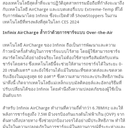
สองเทคโนโลยีสุดล้ำที่จะมาปฏิวัติอุตสาหกรรมมือถือที่กำลังจะมาถึง
กับเทคโนโลยี AirCharge และแบตเตอรี่แบบ Extreme-Temp ที่ได้
รับการพัฒนาโดย Infinix ซึ่งจะเปิดตัวที่ ShowStoppers ในงาน
เทคโนโลยีที่ทรงพลังที่สุดในโลก CES 2024
Infinix AirCharge ล้ำกว่าด้วยการชาร์จแบบ Over-the-Air
เทคโนโลยี AirCharge ของ Infinix ถือเป็นการพัฒนาและความ
ก้าวหน้าครั้งสำคัญในการชาร์จแบบไร้สาย โดยผู้ใช้สามารถชาร์จ
สมาร์ตโฟนได้อย่างอัจฉริยะโดยไม่ต้องใช้สายหรือสัมผัสกับแท่น
ชาร์จโดยตรง ซึ่งเทคโนโลยีนี้จะช่วยให้สามารถชาร์จได้ในระยะ 0-
20 เซนติเมตร* และยังใช้งานได้แม้ในขณะที่ขดลวดส่งและขดลวด
รับเอียงในมุมสูงสุด 60 องศา* ซึ่งความสามารถและประสิทธิภาพอัน
น่าทึ่งนี้ เกิดจากเทคโนโลยีแม่เหล็กแบบมัลติคอยล์และอัลกอริธึมที่
ปรับเปลี่ยนได้ของ Infinix โดยคำนึงถึงความปลอดภัยของผู้ใช้เป็น
อันดับแรก
สำหรับ Infinix AirCharge ทำงานที่ความถี่ต่ำกว่า 6.78MHz และให้
พลังการชาร์จสูงถึง 7.5W มีวงจรป้องกันแรงดันไฟฟ้าเกิน (OVP) จาก
ต้นทางถึงปลายทาง ซึ่งช่วยปกป้องวงจรได้อย่างมีประสิทธิภาพ ทำให้
มั่นใจในความปลอดภัยในการชาร์จแม้ในสถานการณ์ที่ระยะห่างและ