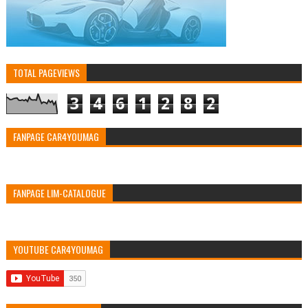
TOTAL PAGEVIEWS
3
4
6
1
2
8
2
FANPAGE CAR4YOUMAG
FANPAGE LIM-CATALOGUE
YOUTUBE CAR4YOUMAG