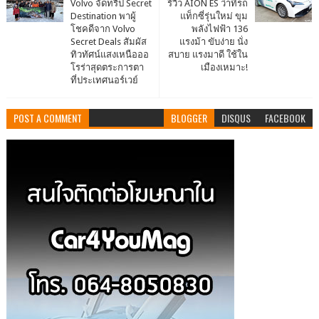
Volvo จัดทริป Secret
รีวิว AION ES ว่าที่รถ
Destination พาผู้
แท็กซี่รุ่นใหม่ ขุม
โชคดีจาก Volvo
พลังไฟฟ้า 136
Secret Deals สัมผัส
แรงม้า ขับง่าย นั่ง
ทิวทัศน์แสงเหนือออ
สบาย แรงมาดี ใช้ใน
โรร่าสุดตระการตา
เมืองเหมาะ!
ที่ประเทศนอร์เวย์
POST A COMMENT
BLOGGER
DISQUS
FACEBOOK