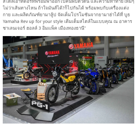
สไตล์เอ้าท์ดอร์ที่พร้อมพาออกไปค้นพบตัวตน และความท้าทายใหม่ๆ
ไม่ว่าเส้นทางไหน ถ้าใจมันส์ได้?ก็ไปกันได้ พร้อมพบกับเครื่องแต่ง
กาย และผลิตภัณฑ์ยามาลู้ป จัดเต็มโปรโมชันจากยามาฮ่าได้ที่ บูธ
Yamaha Rev up for your style เติมเต็มสไตล์ในแบบคุณ ณ อาคาร
ชาเลนเจอร์ ฮอลล์ 3 อิมแพ็ค เมืองทองธานี"