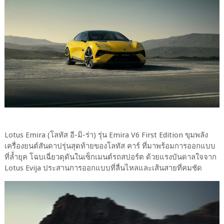
Lotus Emira (โลทัส อี-มิ-ร่า) รุ่น Emira V6 First Edition ขุมพลัง
เครื่องยนต์สันดาปรุ่นสุดท้ายของโลทัส คาร์ ที่มาพร้อมการออกแบบ
ที่ล้ำยุค โฉบเฉี่ยวดุดันในเซ็กเมนต์รถสปอร์ต ด้วยแรงบันดาลใจจาก
Lotus Evija ประสานการออกแบบที่ลื่นไหลและเส้นสายที่คมชัด