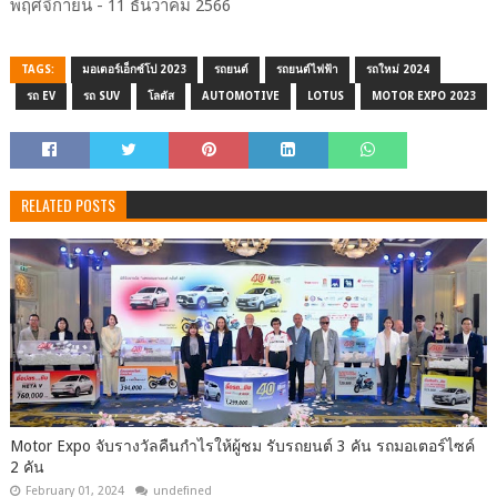
พฤศจิกายน - 11 ธันวาคม 2566
TAGS:
มอเตอร์เอ็กซ์โป 2023
รถยนต์
รถยนต์ไฟฟ้า
รถใหม่ 2024
รถ EV
รถ SUV
โลตัส
AUTOMOTIVE
LOTUS
MOTOR EXPO 2023
RELATED POSTS
Motor Expo จับรางวัลคืนกำไรให้ผู้ชม รับรถยนต์ 3 คัน รถมอเตอร์ไซค์
2 คัน
February 01, 2024
undefined