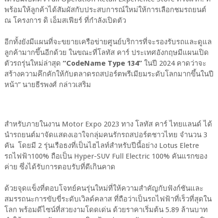
พร้อมให้ลูกค้าได้สัมผัสกับประสบการณ์ใหม่ให้การเลือกชมรถยนต์
ณ โครงการ ดิ เอ็มสเฟียร์ ที่กำลังเปิดตัว
อีกทั้งยังมีแผนที่จะขยายเครือข่ายศูนย์บริการที่จะรองรับรถและดูแล
ลูกค้ามากขึ้นอีกด้วย ในขณะที่โลทัส คาร์ ประเทศอังกฤษมีแผนเปิด
ตัวรถรุ่นใหม่ล่าสุด
“CodeName Type 134”
ในปี 2024 คาดว่าจะ
สร้างความคึกคักให้กับตลาดรถสปอร์ตพรีเมียมระดับโลกมากขึ้นในปี
หน้า” นายธีรพงศ์ กล่าวเสริม
สำหรับภายในงาน Motor Expo 2023 ทาง โลทัส คาร์ ไทยแลนด์ ได้
นำรถยนต์มาจัดแสดงเอาใจกลุ่มคนรักรถสปอร์ตชาวไทย จำนวน 3
คัน โดยมี 2 รุ่นเรือธงที่เป็นไฮไลท์สำหรับปีนี้อย่าง Lotus Eletre
รถไฟฟ้า100% ถือเป็น Hyper-SUV Full Electric 100% คันแรกของ
ค่าย ซึ่งได้รับการตอบรับที่ดีเกินคาด
ด้วยจุดแข็งที่ตอบโจทย์คนรุ่นใหม่ที่ให้ความสำคัญกับฟังก์ชันและ
สมรรถนะการขับขี่ระดับเวิลด์คลาส ที่ถือว่าเป็นรถไฟฟ้าที่เร็วที่สุดใน
โลก พร้อมดีไซน์ที่สวยงามโดดเด่น ด้วยราคาเริ่มต้น 5.89 ล้านบาท