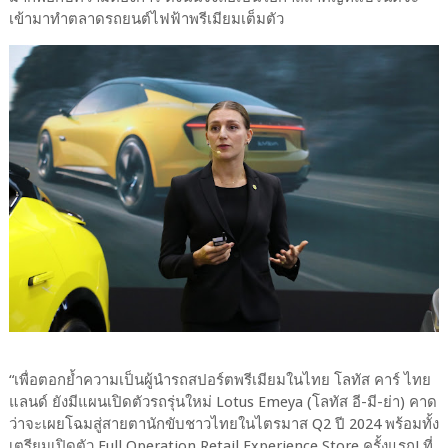
เข้ามาทำตลาดรถยนต์ไฟฟ้าพรีเมียมเต็มตัว
“เพื่อตอกย้ำความเป็นผู้นำรถสปอร์ตพรีเมียมในไทย โลทัส คาร์ ไทย
แลนด์ ยังมีแผนเปิดตัวรถรุ่นใหม่ Lotus Emeya (โลทัส อี-มี-ย่า) คาด
ว่าจะเผยโฉมสู่สายตานักขับชาวไทยในไตรมาส Q2 ปี 2024 พร้อมทั้ง
เตรียมเปิดตัว Full Operation Retail Experience Store ครั้งแรก! ที่