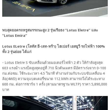
พบสุดยอดรถหรูสมรรถนะสูง 2 รุ่นเรือธง “Lotus Eletre” และ
“Lotus Emira”
Lotus ELetre (โลทัส อี-เลท-ทร้า) ไฮเปอร์ เอสยูวี รถไฟฟ้า 100%
ทั้ง 2 รุ่นย่อย ได้แก่
- Lotus Eletre S ขับเคลื่อนด้วยมอเตอร์ไฟฟ้า 2 ตัว ให้กำลังสูงสุด
603 แรงม้า แรงบิดสูงสุดอยู่ที่ 710 นิวตันเมตร มีอัตราเร่งจาก 0-100
กม.ต่อชม. ใช้ระยะเวลา 4.5 วินาที ทำงานร่วมกับระบบขับเคลื่อน 4
ล้อ(4WD) ความจุแบตเตอรี่ขนาด 112 kWh สามารถวิ่งได้ระยะทาง
600 กม. ต่อการชาร์จ 1 ครั้ง (ตามมาตรฐาน WLTP) ราคา 5,890,000
บาท