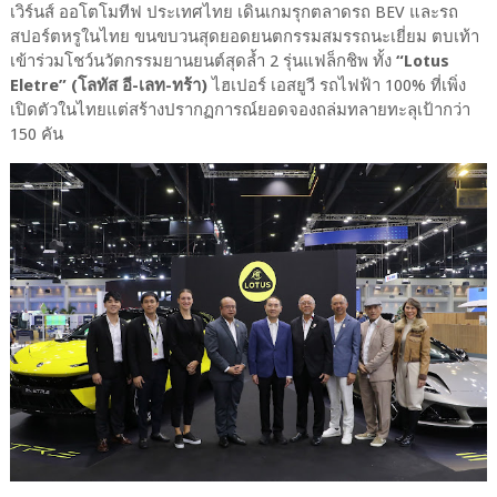
เวิร์นส์ ออโตโมทีฟ ประเทศไทย เดินเกมรุกตลาดรถ BEV และรถ
สปอร์ตหรูในไทย ขนขบวนสุดยอดยนตกรรมสมรรถนะเยี่ยม ตบเท้า
เข้าร่วมโชว์นวัตกรรมยานยนต์สุดล้ำ 2 รุ่นแฟล็กชิพ ทั้ง
“Lotus
Eletre”
(โลทัส อี-เลท-ทร้า)
ไฮเปอร์ เอสยูวี รถไฟฟ้า 100% ที่เพิ่ง
เปิดตัวในไทยแต่สร้างปรากฏการณ์ยอดจองถล่มทลายทะลุเป้ากว่า
150 คัน