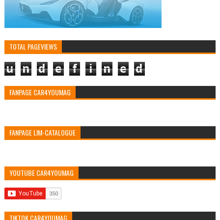
TOTAL PAGEVIEWS
u
n
d
e
f
i
n
e
d
FANPAGE CAR4YOUMAG
FANPAGE LIM-CATALOGUE
YOUTUBE CAR4YOUMAG
TIKTOK CAR4YOUMAG