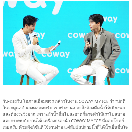
วิน-เมธวิน โอภาสเอี่ยมขจร กล่าวในงาน COWAY MY ICE ว่า “ปกติ
วินจะดูแลตัวเองตลอดครับ เราทำงานเยอะจึงต้องดื่มน้ำให้เพียงพอ
และต้องระวังมาก เพราะถ้าน้ำดื่มไม่สะอาดก็อาจทำให้เราไม่สบาย
และกระทบกับงานได้ เครื่องกรองน้ำ COWAY MY ICE นี่ตอบโจทย์
เลยครับ ด้วยฟังก์ชันที่ใช้งานง่าย แค่สัมผัสปลายนิ้วก็ได้น้ำเย็นชื่นใจ