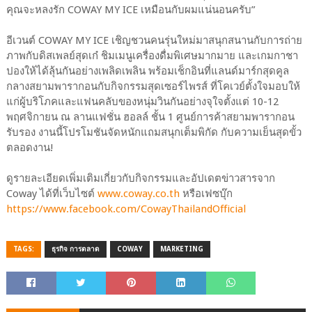
คุณจะหลงรัก COWAY MY ICE เหมือนกับผมแน่นอนครับ”
อีเวนต์ COWAY MY ICE เชิญชวนคนรุ่นใหม่มาสนุกสนานกับการถ่าย
ภาพกับดิสเพลย์สุดเก๋ ชิมเมนูเครื่องดื่มพิเศษมากมาย และเกมกาชา
ปองให้ได้ลุ้นกันอย่างเพลิดเพลิน พร้อมเช็กอินที่แลนด์มาร์กสุดคูล
กลางสยามพารากอนกับกิจกรรมสุดเซอร์ไพรส์ ที่โคเวย์ตั้งใจมอบให้
แก่ผู้บริโภคและแฟนคลับของหนุ่มวินกันอย่างจุใจตั้งแต่ 10-12
พฤศจิกายน ณ ลานแฟชั่น ฮอลล์ ชั้น 1 ศูนย์การค้าสยามพารากอน
รับรอง งานนี้โปรโมชันจัดหนักแถมสนุกเต็มพิกัด กับความเย็นสุดขั้ว
ตลอดงาน!
ดูรายละเอียดเพิ่มเติมเกี่ยวกับกิจกรรมและอัปเดตข่าวสารจาก
Coway ได้ที่เว็บไซต์
www.coway.co.th
หรือเฟซบุ๊ก
https://www.facebook.com/CowayThailandOfficial
TAGS:
ธุรกิจ การตลาด
COWAY
MARKETING