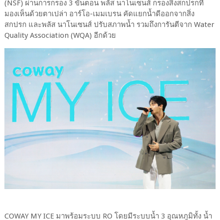
(NSF) ผ่านการกรอง 3 ขั้นตอน พลัส นาโนเซนส์ กรองสิ่งสกปรกที่
มองเห็นด้วยตาเปล่า อาร์โอ-เมมเบรน คัดแยกน้ำดีออกจากสิ่ง
สกปรก และพลัส นาโนเซนส์ ปรับสภาพน้ำ รวมถึงการันตีจาก Water
Quality Association (WQA) อีกด้วย
COWAY MY ICE มาพร้อมระบบ RO โดยมีระบบน้ำ 3 อุณหภูมิทั้ง น้ำ