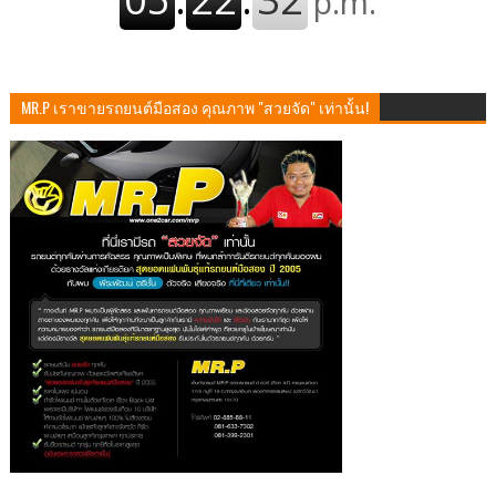
MR.P เราขายรถยนต์มือสอง คุณภาพ "สวยจัด" เท่านั้น!