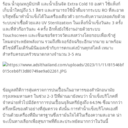
ร้อน น้ำอุณหภูมิปกติ และน้ำเย็นจัด Extra Cold 10 องศา ใช้แท็งก์
เก็บน้ำใหญ่ถึง 5.1 ลิตร และสามารถใช้น้ำดื่มจากระบบ RO ที่สะอาด
บริสุทธิ์มาทำน้ำแข็งได้ในเครื่องเดียวตัว ยกระดับความปลอดภัยด้วย
ระบบฆ่าเชื้อด้วยแสง UV Sterilization ในแท็งก์น้ำแข็งวันละ 3 ครั้ง
และที่หัวก๊อกวันละ 4 ครั้ง อีกทั้งยังใช้งานง่ายด้วยระบบ
Touchscreen และเซ็นเซอร์ตรวจวัดแสงสว่างโดยรอบเพื่อเข้าสู่
โหมดประหยัดพลังงาน รวมถึงฟีเจอร์อัจฉริยะอีกมากมาย มาพร้อม
ดีไซน์ที่โมเดิร์นมินิมอลเข้ากับการตกแต่งบ้านทุกสไตล์ เหมาะ
สำหรับครอบครัวขนาดกลางจำนวน 3-5 คน
ข้อมูลสถิติการสุ่มตรวจการปนเปื้อนในอาหารของสำนักอนามัย
กรุงเทพมหานคร ในช่วง 2-3 ปีที่ผ่านมายังพบว่า น้ำแข็งบริโภคที่
จำหน่ายทั่วไปมีอัตราการปนเปื้อนจุลินทรีย์สูงถึง 64.5% ซึ่งมากกว่า
ครึ่งหนึ่งของตัวอย่างที่สุ่มตรวจ ดังนั้น การทำน้ำแข็งบริโภคเองที่
บ้านด้วยเครื่องที่มีมาตรฐานซึ่งเรามั่นใจได้ในเรื่องความสะอาด น่า
จะเป็นทางเลือกเพื่อสุขภาพที่ดีและประหยัดมากกว่าในวันนี้