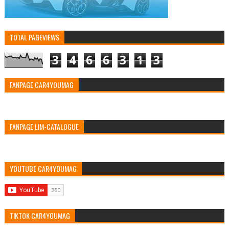
TOTAL PAGEVIEWS
3
4
6
6
3
1
3
FANPAGE CAR4YOUMAG
FANPAGE LIM-CATALOGUE
YOUTUBE CAR4YOUMAG
TIKTOK CAR4YOUMAG