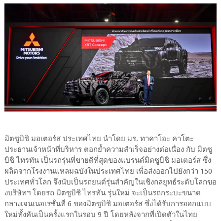
มิตซูบิชิ มอเตอร์ส ประเทศไทย นำโดย มร. ทาคาโอะ คาโตะ
ประธานเจ้าหน้าที่บริหาร ตอกย้ำความสำเร็จอย่างต่อเนื่อง กับ มิตซู
บิชิ ไทรทัน เป็นรถรุ่นที่ขายดีที่สุดของแบรนด์มิตซูบิชิ มอเตอร์ส ซึ่ง
ผลิตจากโรงงานแหลมฉบังในประเทศไทย เพื่อส่งออกไปยังกว่า 150
ประเทศทั่วโลก จึงนับเป็นรถยนต์รุ่นสำคัญในเชิงกลยุทธ์ระดับโลกขอ
งบริษัทฯ โดยรถ มิตซูบิชิ ไทรทัน รุ่นใหม่ จะเป็นรถกระบะขนาด
กลางเจนเนอเรชั่นที่ 6 ของมิตซูบิชิ มอเตอร์ส ซึ่งได้รับการออกแบบ
ใหม่ทั้งคันเป็นครั้งแรกในรอบ 9 ปี โดยหลังจากที่เปิดตัวในไทย