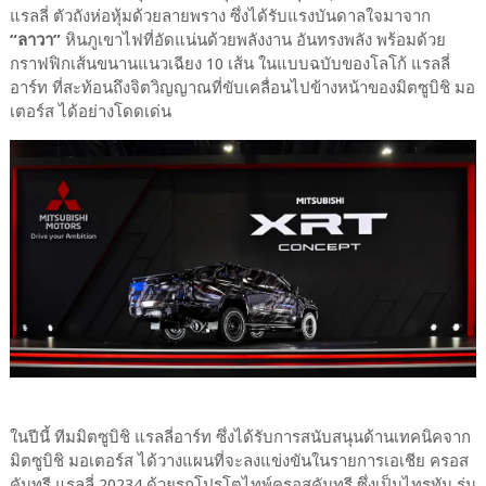
แรลลี่ ตัวถังห่อหุ้มด้วยลายพราง ซึ่งได้รับแรงบันดาลใจมาจาก
“ลาวา”
หินภูเขาไฟที่อัดแน่นด้วยพลังงาน อันทรงพลัง พร้อมด้วย
กราฟฟิกเส้นขนานแนวเฉียง 10 เส้น ในแบบฉบับของโลโก้ แรลลี่
อาร์ท ที่สะท้อนถึงจิตวิญญาณที่ขับเคลื่อนไปข้างหน้าของมิตซูบิชิ มอ
เตอร์ส ได้อย่างโดดเด่น
ในปีนี้ ทีมมิตซูบิชิ แรลลี่อาร์ท ซึ่งได้รับการสนับสนุนด้านเทคนิคจาก
มิตซูบิชิ มอเตอร์ส ได้วางแผนที่จะลงแข่งขันในรายการเอเชีย ครอส
คันทรี แรลลี่ 20234 ด้วยรถโปรโตไทพ์ครอสคันทรี ซึ่งเป็นไทรทัน รุ่น