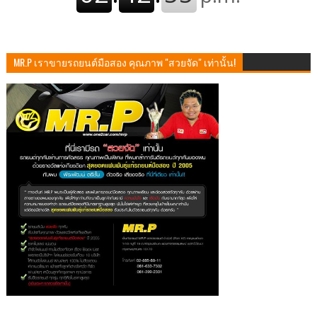
MR.P เราขายรถยนต์มือสอง คุณภาพ "สวยจัด" เท่านั้น!