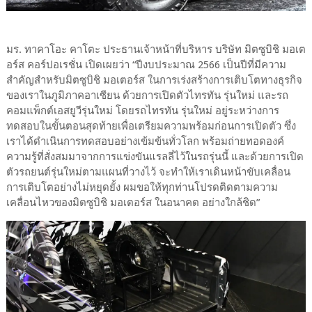
มร. ทาคาโอะ คาโตะ ประธานเจ้าหน้าที่บริหาร บริษัท มิตซูบิชิ มอเต
อร์ส คอร์ปอเรชั่น เปิดเผยว่า “ปีงบประมาณ 2566 เป็นปีที่มีความ
สำคัญสำหรับมิตซูบิชิ มอเตอร์ส ในการเร่งสร้างการเติบโตทางธุรกิจ
ของเราในภูมิภาคอาเซียน ด้วยการเปิดตัวไทรทัน รุ่นใหม่ และรถ
คอมแพ็กต์เอสยูวีรุ่นใหม่ โดยรถไทรทัน รุ่นใหม่ อยู่ระหว่างการ
ทดสอบในขั้นตอนสุดท้ายเพื่อเตรียมความพร้อมก่อนการเปิดตัว ซึ่ง
เราได้ดำเนินการทดสอบอย่างเข้มข้นทั่วโลก พร้อมถ่ายทอดองค์
ความรู้ที่สั่งสมมาจากการแข่งขันแรลลี่ไว้ในรถรุ่นนี้ และด้วยการเปิด
ตัวรถยนต์รุ่นใหม่ตามแผนที่วางไว้ จะทำให้เราเดินหน้าขับเคลื่อน
การเติบโตอย่างไม่หยุดยั้ง ผมขอให้ทุกท่านโปรดติดตามความ
เคลื่อนไหวของมิตซูบิชิ มอเตอร์ส ในอนาคต อย่างใกล้ชิด”