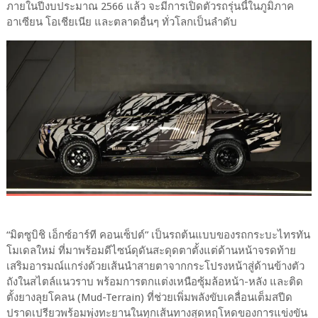
ภายในปีงบประมาณ 2566 แล้ว จะมีการเปิดตัวรถรุ่นนี้ในภูมิภาค
อาเซียน โอเชียเนีย และตลาดอื่นๆ ทั่วโลกเป็นลำดับ
“มิตซูบิชิ เอ็กซ์อาร์ที คอนเซ็ปต์” เป็นรถต้นแบบของรถกระบะไทรทัน
โมเดลใหม่ ที่มาพร้อมดีไซน์ดุดันสะดุดตาตั้งแต่ด้านหน้าจรดท้าย
เสริมอารมณ์แกร่งด้วยเส้นนำสายตาจากกระโปรงหน้าสู่ด้านข้างตัว
ถังในสไตล์แนวราบ พร้อมการตกแต่งเหนือซุ้มล้อหน้า-หลัง และติด
ตั้งยางลุยโคลน (Mud-Terrain) ที่ช่วยเพิ่มพลังขับเคลื่อนเต็มสปีด
ปราดเปรียวพร้อมพุ่งทะยานในทุกเส้นทางสุดหฤโหดของการแข่งขัน