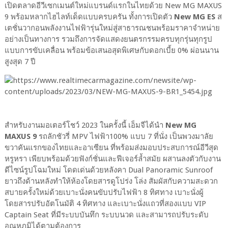
เปิดตลาดอีวีเซกเมนต์ใหม่แบรนด์แรกในไทยด้วย New MG MAXUS
9 พร้อมหลากไฮไลท์เด็ดแบบครบครัน ทั้งการเปิดตัว
New MG ES
ส
เตชั่นวากอนพลังงานไฟฟ้ารุ่นใหม่สู่สาธารณชนพร้อมราคาจำหน่าย
อย่างเป็นทางการ รวมถึงการจัดแสดงยนตรกรรมครบทุกรุ่นทุกรูป
แบบการขับเคลื่อน พร้อมข้อเสนอสุดพิเศษกับดอกเบี้ย 0% ผ่อนนาน
สูงสุด 7 ปี
สำหรับงานมอเตอร์โชว์ 2023 ในครั้งนี้ เอ็มจีได้นำ
New MG
MAXUS 9
รถลักชัวรี่ MPV ไฟฟ้า100% แบบ 7 ที่นั่ง เป็นพวงมาลัย
ขวาคันแรกของไทยและอาเซียน ที่พร้อมส่งมอบประสบการณ์อีวีสุด
หรูหรา เพียบพร้อมด้วยฟังก์ชั่นและฟีเจอร์ล้ำสมัย ผสานลงตัวกับงาน
ดีไซน์รูปโฉมใหม่ โดดเด่นด้วยหลังคา Dual Panoramic Sunroof
ยาวถึงด้านหลังทำให้ห้องโดยสารดูโปร่ง โล่ง สัมผัสกับความสะดวก
สบายครั้งใหม่ด้วยเบาะนั่งคนขับปรับไฟฟ้า 8 ทิศทาง เบาะนั่งผู้
โดยสารปรับอัตโนมัติ 4 ทิศทาง และเบาะนั่งแถวที่สองแบบ VIP
Captain Seat ที่มีระบบบันทึก ระบบนวด และสามารถปรับระดับ
อุณหภูมิได้ตามต้องการ