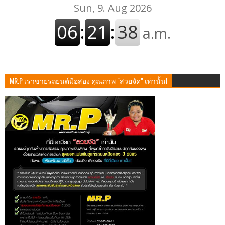
MR.P เราขายรถยนต์มือสอง คุณภาพ "สวยจัด" เท่านั้น!