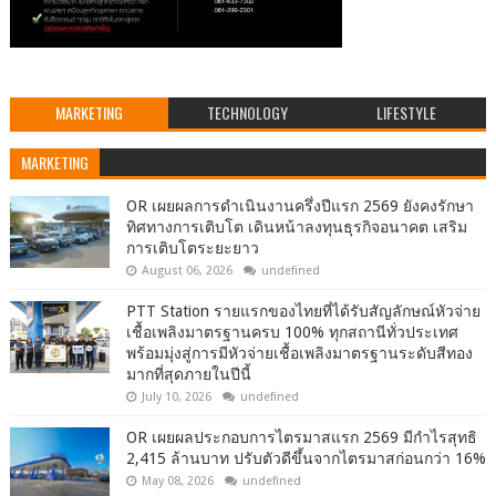
MARKETING
TECHNOLOGY
LIFESTYLE
MARKETING
OR เผยผลการดำเนินงานครึ่งปีแรก 2569 ยังคงรักษา
ทิศทางการเติบโต เดินหน้าลงทุนธุรกิจอนาคต เสริม
การเติบโตระยะยาว
August 06, 2026
undefined
PTT Station รายแรกของไทยที่ได้รับสัญลักษณ์หัวจ่าย
เชื้อเพลิงมาตรฐานครบ 100% ทุกสถานีทั่วประเทศ
พร้อมมุ่งสู่การมีหัวจ่ายเชื้อเพลิงมาตรฐานระดับสีทอง
มากที่สุดภายในปีนี้
July 10, 2026
undefined
OR เผยผลประกอบการไตรมาสแรก 2569 มีกำไรสุทธิ
2,415 ล้านบาท ปรับตัวดีขึ้นจากไตรมาสก่อนกว่า 16%
May 08, 2026
undefined