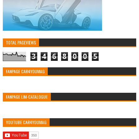
TOTAL PAGEVIEWS
3
4
6
8
0
0
5
FANPAGE CAR4YOUMAG
FANPAGE LIM-CATALOGUE
YOUTUBE CAR4YOUMAG