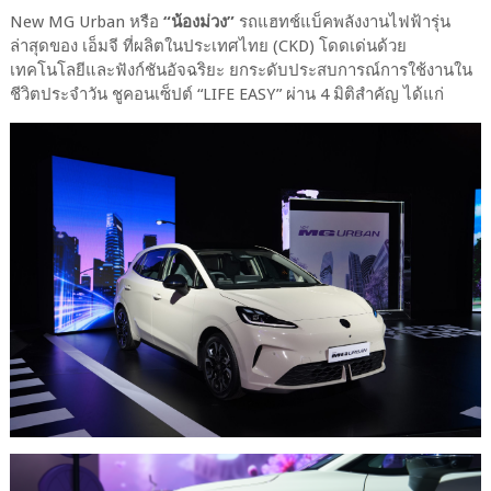
New MG Urban หรือ
“น้องม่วง”
รถแฮทช์แบ็คพลังงานไฟฟ้ารุ่น
ล่าสุดของ เอ็มจี ที่ผลิตในประเทศไทย (CKD) โดดเด่นด้วย
เทคโนโลยีและฟังก์ชันอัจฉริยะ ยกระดับประสบการณ์การใช้งานใน
ชีวิตประจำวัน ชูคอนเซ็ปต์ “LIFE EASY” ผ่าน 4 มิติสำคัญ ได้แก่