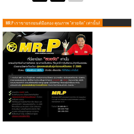
MR.P เราขายรถยนต์มือสอง คุณภาพ "สวยจัด" เท่านั้น!