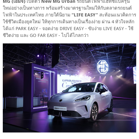
MG (เอ็มจี)
เปิดตัว
New MG Urban
รถยนต์ไฟฟ้าแฮทช์แบ็ครุ่น
ใหม่อย่างเป็นทางการ พร้อมสร้างมาตรฐานใหม่ให้กับตลาดรถยนต์
ไฟฟ้าในประเทศไทย ภายใต้นิยาม
“LIFE EASY”
สะท้อนแนวคิดการ
ใช้ชีวิตเมืองยุคใหม่ ให้ทุกการเดินทางเป็นเรื่องง่าย ผ่าน 4 หัวใจหลัก
ได้แก่ PARK EASY - จอดง่าย DRIVE EASY - ขับง่าย LIVE EASY - ใช้
ชีวิตง่าย และ GO FAR EASY - ไปได้ไกลกว่า