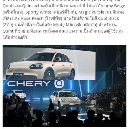
Qool และ Quint พร้อมตัวเลือกสีภายนอก 4 สี ได้แก่ Creamy Beige
(ครีมมี่เบจ), Sporty White (สปอร์ตี้ไวท์), Magic Purple (แมจิกเพอ
เพิล) และ Rose Peach (โรเซ่พีช) มาพร้อมสีภายในสี Cool Black
(สีดำ) รวมถึงสีภายในพิเศษ Minty Mix (เขียวตัดดำ) สำหรับรุ่น
Quint ที่ช่วยสะท้อนความโดดเด่นและความเป็นตัวตนของผู้ใช้งาน
ได้อย่างลงตัว