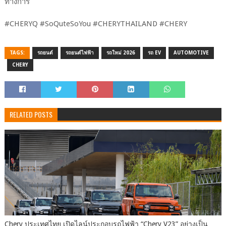
ทางการ
#CHERYQ #SoQuteSoYou #CHERYTHAILAND #CHERY
TAGS:
รถยนต์
รถยนต์ไฟฟ้า
รถใหม่ 2026
รถ EV
AUTOMOTIVE
CHERY
RELATED POSTS
Chery ประเทศไทย เปิดไลน์ประกอบรถไฟฟ้า “Chery V23” อย่างเป็น