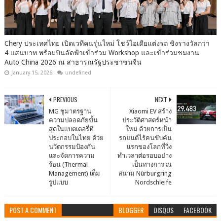
Chery ประเทศไทย เปิดเวทีคนรุ่นใหม่ โชว์ไอเดียแต่งรถ ชิงรางวัลกว่า
4 แสนบาท พร้อมบินลัดฟ้าเข้าร่วม Workshop และเข้าร่วมชมงาน
Auto China 2026 ณ สาธารณรัฐประชาชนจีน
January 15, 2026
undefined
PREVIOUS
NEXT
MG ชูมาตรฐาน
Xiaomi EV สร้าง
ความปลอดภัยขั้น
ประวัติศาสตร์หน้า
สุดในแบตเตอรี่ที่
ใหม่ ด้วยการเป็น
ประกอบในไทย ด้วย
รถยนต์ไร้คนขับคัน
นวัตกรรมป้องกัน
แรกของโลกที่วิ่ง
และจัดการความ
ทำเวลาต่อรอบอย่าง
ร้อน (Thermal
เป็นทางการ ณ
Management) เต็ม
สนาม Nürburgring
รูปแบบ
Nordschleife
POST A COMMENT
BLOGGER
DISQUS
FACEBOOK