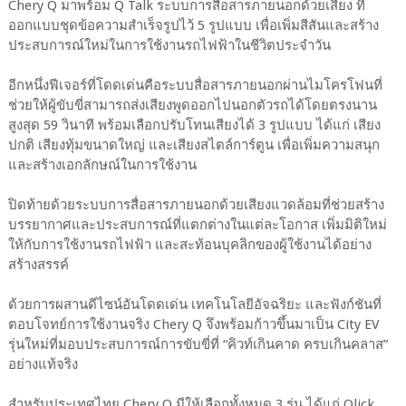
Chery Q มาพร้อม Q Talk ระบบการสื่อสารภายนอกด้วยเสียง ที่
ออกแบบชุดข้อความสำเร็จรูปไว้ 5 รูปแบบ เพื่อเพิ่มสีสันและสร้าง
ประสบการณ์ใหม่ในการใช้งานรถไฟฟ้าในชีวิตประจำวัน
อีกหนึ่งฟีเจอร์ที่โดดเด่นคือระบบสื่อสารภายนอกผ่านไมโครโฟนที่
ช่วยให้ผู้ขับขี่สามารถส่งเสียงพูดออกไปนอกตัวรถได้โดยตรงนาน
สูงสุด 59 วินาที พร้อมเลือกปรับโทนเสียงได้ 3 รูปแบบ ได้แก่ เสียง
ปกติ เสียงทุ้มขนาดใหญ่ และเสียงสไตล์การ์ตูน เพื่อเพิ่มความสนุก
และสร้างเอกลักษณ์ในการใช้งาน
ปิดท้ายด้วยระบบการสื่อสารภายนอกด้วยเสียงแวดล้อมที่ช่วยสร้าง
บรรยากาศและประสบการณ์ที่แตกต่างในแต่ละโอกาส เพิ่มมิติใหม่
ให้กับการใช้งานรถไฟฟ้า และสะท้อนบุคลิกของผู้ใช้งานได้อย่าง
สร้างสรรค์
ด้วยการผสานดีไซน์อันโดดเด่น เทคโนโลยีอัจฉริยะ และฟังก์ชันที่
ตอบโจทย์การใช้งานจริง Chery Q จึงพร้อมก้าวขึ้นมาเป็น City EV
รุ่นใหม่ที่มอบประสบการณ์การขับขี่ที่ “คิวท์เกินคาด ครบเกินคลาส”
อย่างแท้จริง
สำหรับประเทศไทย Chery Q มีให้เลือกทั้งหมด 3 รุ่น ได้แก่ Qlick,