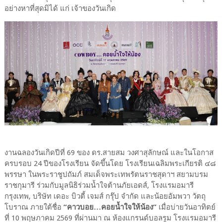
อย่างหาที่สุดมิได้ แก่ เจ้าของวันเกิด
งานฉลองวันเกิดปีที่ 69 ของ ดร.สายสม วงศาสุลักษณ์ และในโอกาส
ครบรอบ 24 ปีของโรงเรียน จัดขึ้นโดย โรงเรียนเฉลิมพระเกียรติ ๔๘
พรรษา ในพระราชูปถัมภ์ สมเด็จพระเทพรัตนราชสุดาฯ สยามบรม
ราชกุมารี ร่วมกับมูลนิธิร่วมน้ำใจต้านภัยเอดส์, โรงแรมอมารี
กรุงเทพ, บริษัท เดอะ บิวตี้ เจมส์ กรุ๊ป จำกัด และน้อยอัมพวา วัตถุ
โบราณ ภายใต้ชื่อ
“คาวบอย…คอยน้ำใจให้น้อง”
เมื่อบ่ายวันอาทิตย์
ที่ 10 พฤษภาคม 2569 ที่ผ่านมา ณ ห้องแกรนด์บอลรูม โรงแรมอมารี