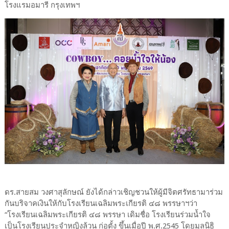
โรงแรมอมารี กรุงเทพฯ
ดร.สายสม วงศาสุลักษณ์ ยังได้กล่าวเชิญชวนให้ผู้มีจิตศรัทธามาร่วม
กันบริจาคเงินให้กับโรงเรียนเฉลิมพระเกียรติ ๔๘ พรรษาฯว่า
“โรงเรียนเฉลิมพระเกียรติ ๔๘ พรรษา เดิมชื่อ โรงเรียนร่วมน้ำใจ
เป็นโรงเรียนประจำหญิงล้วน ก่อตั้ง ขึ้นเมื่อปี พ.ศ.2545 โดยมูลนิธิ