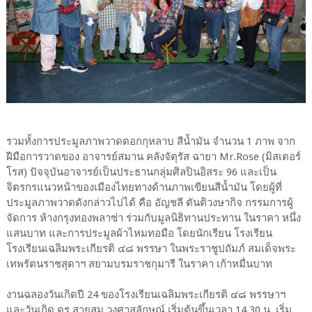
รวมทั้งการประมูลภาพวาดดอกกุหลาบ สีน้ำมัน จำนวน 1 ภาพ จาก
ฝีมือการวาดของ อาจารย์สมาน คลังจัตุรัส ฉายา Mr.Rose (มิสเตอร์
โรส) ปัจจุบันอาจารย์เป็นประธานกลุ่มศิลปินอิสระ 96 และเป็น
จิตรกรแนวหน้าของเมืองไทยทางด้านภาพเขียนสีน้ำมัน โดยผู้ที่
ประมูลภาพวาดดังกล่าวไปได้ คือ อัญชลี ตันติวงษากิจ กรรมการผู้
จัดการ ห้างกรุงทองพลาซ่า ร่วมกับมูลนิธิทานประทาน ในราคา หนึ่ง
แสนบาท และการประมูลผ้าไหมทอมือ โดยนักเรียน โรงเรียน
โรงเรียนเฉลิมพระเกียรติ ๔๘ พรรษา ในพระราชูปถัมภ์ สมเด็จพระ
เทพรัตนราชสุดาฯ สยามบรมราชกุมารี ในราคา เก้าหมื่นบาท
งานฉลองวันเกิดปี 24 ของโรงเรียนเฉลิมพระเกียรติ ๔๘ พรรษาฯ
และวันเกิด ดร.สายสม วงศาสุลักษณ์ เริ่มต้นขึ้นเวลา 14.30 น. เริ่ม