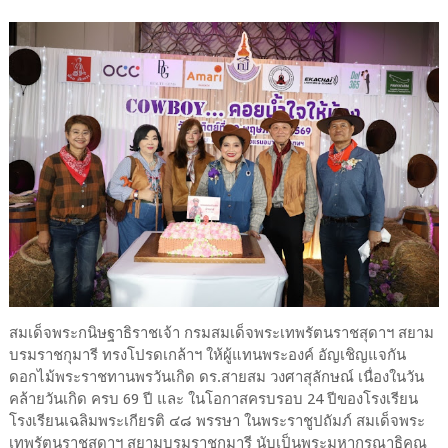
สมเด็จพระกนิษฐาธิราชเจ้า กรมสมเด็จพระเทพรัตนราชสุดาฯ สยาม
บรมราชกุมารี ทรงโปรดเกล้าฯ ให้ผู้แทนพระองค์ อัญเชิญแจกัน
ดอกไม้พระราชทานพรวันเกิด ดร.สายสม วงศาสุลักษณ์ เนื่องในวัน
คล้ายวันเกิด ครบ 69 ปี และ ในโอกาสครบรอบ 24 ปีของโรงเรียน
โรงเรียนเฉลิมพระเกียรติ ๔๘ พรรษา ในพระราชูปถัมภ์ สมเด็จพระ
เทพรัตนราชสุดาฯ สยามบรมราชกุมารี นับเป็นพระมหากรุณาธิคุณ