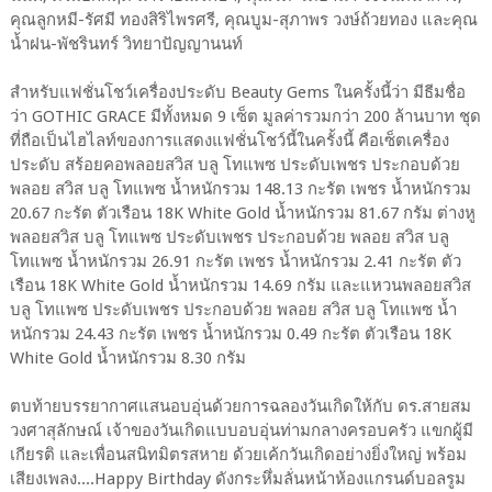
คุณลูกหมี-รัศมี ทองสิริไพรศรี, คุณบูม-สุภาพร วงษ์ถ้วยทอง และคุณ
น้ำฝน-พัชรินทร์ วิทยาปัญญานนท์
สำหรับแฟชั่นโชว์เครื่องประดับ Beauty Gems ในครั้งนี้ว่า มีธีมชื่อ
ว่า GOTHIC GRACE มีทั้งหมด 9 เซ็ต มูลค่ารวมกว่า 200 ล้านบาท ชุด
ที่ถือเป็นไฮไลท์ของการแสดงแฟชั่นโชว์นี้ในครั้งนี้ คือเซ็ตเครื่อง
ประดับ สร้อยคอพลอยสวิส บลู โทแพซ ประดับเพชร ประกอบด้วย
พลอย สวิส บลู โทแพซ น้ำหนักรวม 148.13 กะรัต เพชร น้ำหนักรวม
20.67 กะรัต ตัวเรือน 18K White Gold น้ำหนักรวม 81.67 กรัม ต่างหู
พลอยสวิส บลู โทแพซ ประดับเพชร ประกอบด้วย พลอย สวิส บลู
โทแพซ น้ำหนักรวม 26.91 กะรัต เพชร น้ำหนักรวม 2.41 กะรัต ตัว
เรือน 18K White Gold น้ำหนักรวม 14.69 กรัม และแหวนพลอยสวิส
บลู โทแพซ ประดับเพชร ประกอบด้วย พลอย สวิส บลู โทแพซ น้ำ
หนักรวม 24.43 กะรัต เพชร น้ำหนักรวม 0.49 กะรัต ตัวเรือน 18K
White Gold น้ำหนักรวม 8.30 กรัม
ตบท้ายบรรยากาศแสนอบอุ่นด้วยการฉลองวันเกิดให้กับ ดร.สายสม
วงศาสุลักษณ์ เจ้าของวันเกิดแบบอบอุ่นท่ามกลางครอบครัว แขกผู้มี
เกียรติ และเพื่อนสนิทมิตรสหาย ด้วยเค้กวันเกิดอย่างยิ่งใหญ่ พร้อม
เสียงเพลง....Happy Birthday ดังกระหึ่มลั่นหน้าห้องแกรนด์บอลรูม