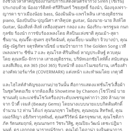
ถึงช่วงเวลาสำคัญของงานกับการแสดงดนตรีจากวง Siren (ไซเรน)
ประกอบด้วย น้องอาร์ติสท์-ศรีสิรินทร์ วิชยสุทธิ์ ร้องนำ, น้องจุงเฟรา-
ญารดา ขาวเมืองน้อย bass, น้องมินมิน-แพรไพลิน เสาธงยุติธรรม
piano, น้องปันปัน-ปุญณิศา ศาลิคุปต guitar, น้องนาย-นาย สิงห์โต
Guitar, น้องสิงห์-สิงห์ เหลืองสุนทร กลอง และ น้องริกะ-พรรฐนจ กนก
กุลชัย ร้องนำ การขับร้องเพลงโดย ศิลปินแห่งชาติ คุณเม้า-สุดา
ชื่นบาน, คุณจี๊ด-สุนทร สุจริตฉันท์, คุณเจี๊ยบ-นนทิยา จิวบางป่า, คุณ
ณัฐ-ณัฐภัทร จตุรทิศพาณิชย์ แชมป์รายการ The Golden Song เวที
เพลงเพราะ ซีซั่น 7 และ คุณโรส-ศิรินทิพย์ หาญประดิษฐ์ ควบคุม
โดย คุณหนึ่ง-จักรวาล เสาธงยุติธรรม, บริษัทเอกชัยไลท์ติ้ง สนับสนุน
แสงสีเสียง, ดล 365 (Dol 365) รับหน้าที่ ออแกไนเซอร์งาน, เครื่องสำ
อางคัฟเวอร์มาร์ค (COVERMARK) แต่งหน้า และทำผมโดย เกตุวดี
และไฮไลท์สำคัญของงานบ่ายวันนั้น คือการแสดงแฟชั่นโชว์เสื้อผ้า
ในชุดวิคตอเรีย จากห้องเสื้อ Showtime by Chanon (โชว์ไทม์ บาย
ชานนท์) และแฟชั่นโชว์เครื่องประดับเพชรมูลค่ากว่า 200 ล้านบาท
จาก บิวตี้ เจมส์ (Beauty Gems) โดยนางแบบนายแบบกิตติมศักดิ์
จำนวน 12 ท่าน ได้แก่ คุณนภฤชา โพธิสุข, คุณพฤณ สิทรัพย์, คุณ
เฌอร์ลิญา อธิภัทรากุลพันธ์, คุณศรีวิรัตน์ ฉัตรจุฑมาส, คุณโชติภา
ภัค รัตนสมฤกษ์, คุณนภษกร วัชระวิสิฐ, คุณปิยะวัฒน์ เตชะปฎิมา
นนท์, ดร.เอกกฤต นารายณ์รักษา, คุณได๋-ไดอาน่า จงจินตนาการ,