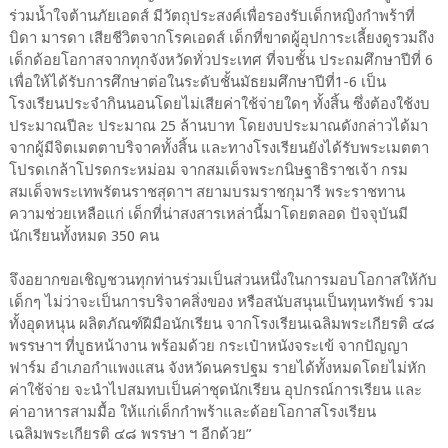
ร่วมน้ำใจต้านภัยเอดส์ มีวัตถุประสงค์เพื่อรองรับเด็กหญิงกำพร้าที่
บิดา มารดา เสียชีวิตจากโรคเอดส์ เด็กที่ขาดผู้อุปการะเลี้ยงดูรวมถึง
เด็กด้อยโอกาสจากทุกจังหวัดทั่วประเทศ ที่จบชั้น ประถมศึกษาปีที่ 6
เพื่อให้ได้รับการศึกษาต่อในระดับชั้นมัธยมศึกษาปีที่1-6 เป็น
โรงเรียนประจำกินนอนโดยไม่เสียค่าใช้จ่ายใดๆ ทั้งสิ้น ซึ่งต้องใช้งบ
ประมาณปีละ ประมาณ 25 ล้านบาท โดยงบประมาณดังกล่าวได้มา
จากผู้มีจิตเมตตาบริจาคทั้งสิ้น และทางโรงเรียนยังได้รับพระเมตตา
โปรดเกล้าโปรดกระหม่อม จากสมเด็จพระกนิษฐาธิราชเจ้า กรม
สมเด็จพระเทพรัตนราชสุดาฯ สยามบรมราชกุมารี พระราชทาน
ความช่วยเหลือแก่ เด็กที่น่าสงสารเหล่านี้มาโดยตลอด ปัจจุบันมี
นักเรียนทั้งหมด 350 คน
จึงอยากขอเชิญชวนทุกท่านร่วมเป็นส่วนหนึ่งในการมอบโอกาสให้กับ
เด็กๆ ไม่ว่าจะเป็นการบริจาคสิ่งของ หรือสนับสนุนเป็นทุนทรัพย์ รวม
ทั้งอุดหนุน ผลิตภัณฑ์ฝีมือนักเรียน จากโรงเรียนเฉลิมพระเกียรติ ๔๘
พรรษาฯ ที่บูธหน้างาน พร้อมด้วย กระเป๋าหนังจระเข้ จากปัญญา
ฟาร์ม อำเภอกำแพงแสน จังหวัดนครปฐม รายได้ทั้งหมดโดยไม่หัก
ค่าใช้จ่าย จะนำไปสมทบเป็นค่าชุดนักเรียน อุปกรณ์การเรียน และ
ค่าอาหารสามมื้อ ให้แก่เด็กกำพร้าและด้อยโอกาสโรงเรียน
เฉลิมพระเกียรติ ๔๘ พรรษา ฯ อีกด้วย”