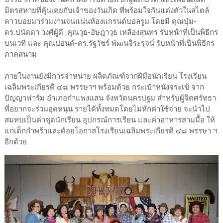
มิตรสหายที่คุ้นเคยกับเจ้าของวันเกิด ที่พร้อมใจกันแต่งตัวในสไตล์
คาวบอยมาร่วมงานจนแน่นห้องแกรนด์บอลรูม โดยมี คุณบุ๋ม-
ดร.ปนัดดา วงศ์ผู้ดี ,คุณวุธ-อัษฎาวุธ เหลืองสุนทร รับหน้าที่เป็นพิธีกร
บนเวที และ คุณปอนด์-ดร.รัฐวัชร์ พัฒนจิระรุจน์ รับหน้าที่เป็นพิธีกร
ภาคสนาม
ภายในงานยังมีการจำหน่าย ผลิตภัณฑ์จากฝีมือนักเรียน โรงเรียน
เฉลิมพระเกียรติ ๔๘ พรรษาฯ พร้อมด้วย กระเป๋าหนังจระเข้ จาก
ปัญญาฟาร์ม อำเภอกำแพงแสน จังหวัดนครปฐม สำหรับผู้จิตศรัทธา
ที่อยากจะร่วมอุดหนุน รายได้ทั้งหมดโดยไม่หักค่าใช้จ่าย จะนำไป
สมทบเป็นค่าชุดนักเรียน อุปกรณ์การเรียน และค่าอาหารสามมื้อ ให้
แก่เด็กกำพร้าและด้อยโอกาสโรงเรียนเฉลิมพระเกียรติ ๔๘ พรรษา ฯ
อีกด้วย