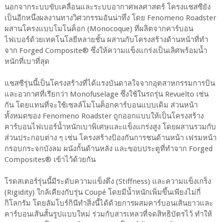
นอกจากระบบขับเคลื่อนและระบบอากาศพลศาสตร์ โครงแชสซียัง
เป็นอีกหนึ่งผลงานทางวิศวกรรมอันน่าทึ่ง โดย Fenomeno Roadster
ผสานโครงแบบโมโนค็อก (Monocoque) ที่ผลิตจากคาร์บอน
ไฟเบอร์ด้วยเทคโนโลยีหลายชั้น ผสานกับโครงสร้างด้านหน้าที่ทำ
จาก Forged Composite® ซึ่งให้ความแข็งแกร่งเป็นเลิศพร้อมน้ำ
หนักที่เบาที่สุด
แชสซีรุ่นนี้เป็นโครงสร้างที่ได้แรงบันดาลใจจากอุตสาหกรรมการบิน
และอวกาศที่เรียกว่า Monofuselage ซึ่งใช้ในรถรุ่น Revuelto เช่น
กัน โดยแทนที่จะใช้เซลล์โมโนค็อกคาร์บอนแบบเดิม ส่วนหน้า
ทั้งหมดของ Fenomeno Roadster ถูกออกแบบให้เป็นโครงสร้าง
คาร์บอนไฟเบอร์น้ำหนักเบาพิเศษและแข็งแกร่งสูง โดยผสานรวมกับ
ส่วนประกอบต่าง ๆ เช่น โครงสร้างป้องกันการชนด้านหน้า เฟรมหน้า
กรอบกระจกบังลม ผนังกั้นด้านหลัง และขอบประตูที่ทำจาก Forged
Composites® เข้าไว้ด้วยกัน
โรดสเตอร์รุ่นนี้มีระดับความแข็งตึง (Stiffness) และความแข็งเกร็ง
(Rigidity) ใกล้เคียงกับรุ่น Coupé โดยมีน้ำหนักเพิ่มขึ้นเพียงไม่กี่
กิโลกรัม โดยลัมโบร์กินีทำสิ่งนี้ได้ด้วยการผสมคาร์บอนเส้นยาวและ
คาร์บอนเส้นสั้นรูปแบบใหม่ ร่วมกับสารเหลวที่จดสิทธิบัตรไว้ ทำให้