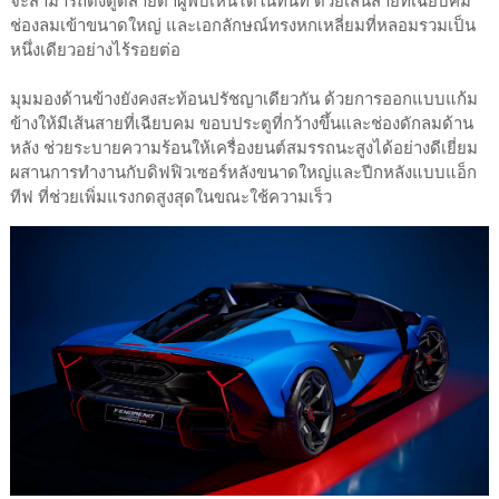
จะสามารถดึงดูดสายตาผู้พบเห็นได้ในทันที ด้วยเส้นสายที่เฉียบคม
ช่องลมเข้าขนาดใหญ่ และเอกลักษณ์ทรงหกเหลี่ยมที่หลอมรวมเป็น
หนึ่งเดียวอย่างไร้รอยต่อ
มุมมองด้านข้างยังคงสะท้อนปรัชญาเดียวกัน ด้วยการออกแบบแก้ม
ข้างให้มีเส้นสายที่เฉียบคม ขอบประตูที่กว้างขึ้นและช่องดักลมด้าน
หลัง ช่วยระบายความร้อนให้เครื่องยนต์สมรรถนะสูงได้อย่างดีเยี่ยม
ผสานการทำงานกับดิฟฟิวเซอร์หลังขนาดใหญ่และปีกหลังแบบแอ็ก
ทีฟ ที่ช่วยเพิ่มแรงกดสูงสุดในขณะใช้ความเร็ว