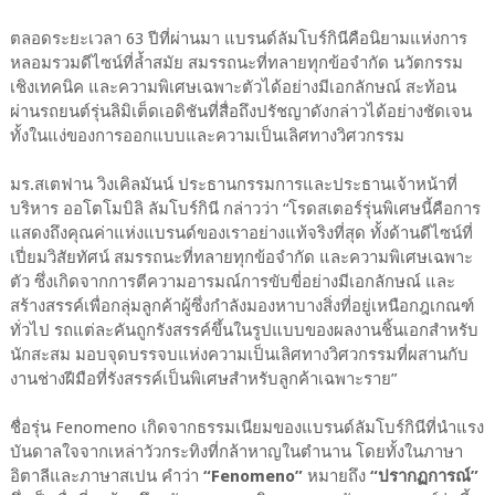
ตลอดระยะเวลา 63 ปีที่ผ่านมา แบรนด์ลัมโบร์กินีคือนิยามแห่งการ
หลอมรวมดีไซน์ที่ล้ำสมัย สมรรถนะที่ทลายทุกข้อจำกัด นวัตกรรม
เชิงเทคนิค และความพิเศษเฉพาะตัวได้อย่างมีเอกลักษณ์ สะท้อน
ผ่านรถยนต์รุ่นลิมิเต็ดเอดิชันที่สื่อถึงปรัชญาดังกล่าวได้อย่างชัดเจน
ทั้งในแง่ของการออกแบบและความเป็นเลิศทางวิศวกรรม
มร.สเตฟาน วิงเคิลมันน์ ประธานกรรมการและประธานเจ้าหน้าที่
บริหาร ออโตโมบิลิ ลัมโบร์กินี กล่าวว่า “โรดสเตอร์รุ่นพิเศษนี้คือการ
แสดงถึงคุณค่าแห่งแบรนด์ของเราอย่างแท้จริงที่สุด ทั้งด้านดีไซน์ที่
เปี่ยมวิสัยทัศน์ สมรรถนะที่ทลายทุกข้อจำกัด และความพิเศษเฉพาะ
ตัว ซึ่งเกิดจากการตีความอารมณ์การขับขี่อย่างมีเอกลักษณ์ และ
สร้างสรรค์เพื่อกลุ่มลูกค้าผู้ซึ่งกำลังมองหาบางสิ่งที่อยู่เหนือกฎเกณฑ์
ทั่วไป รถแต่ละคันถูกรังสรรค์ขึ้นในรูปแบบของผลงานชิ้นเอกสำหรับ
นักสะสม มอบจุดบรรจบแห่งความเป็นเลิศทางวิศวกรรมที่ผสานกับ
งานช่างฝีมือที่รังสรรค์เป็นพิเศษสำหรับลูกค้าเฉพาะราย”
ชื่อรุ่น Fenomeno เกิดจากธรรมเนียมของแบรนด์ลัมโบร์กินีที่นำแรง
บันดาลใจจากเหล่าวัวกระทิงที่กล้าหาญในตำนาน โดยทั้งในภาษา
อิตาลีและภาษาสเปน คำว่า
“Fenomeno”
หมายถึง
“ปรากฏการณ์”