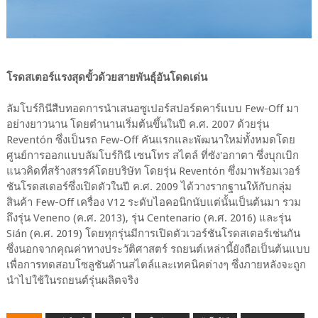
โรดสเตอร์แรงสุดขั้วด้วยสายพันธุ์อันโดดเด่น
ลัมโบร์กินีสืบทอดการนำเสนอซูเปอร์สปอร์ตคาร์แบบ Few-Off มา
อย่างยาวนาน โดยตำนานเริ่มต้นขึ้นในปี ค.ศ. 2007 ด้วยรุ่น
Reventón ซึ่งเป็นรถ Few-Off คันแรกและพัฒนาใหม่ทั้งหมดโดย
ศูนย์การออกแบบลัมโบร์กินี เซนโทร สไตล์ ที่ซัง'อกาตา ซึ่งบุกเบิก
แนวคิดที่สร้างสรรค์โดยบริษัท โดยรุ่น Reventón ซึ่งมาพร้อมเวอร์
ชันโรดสเตอร์ซึ่งเปิดตัวในปี ค.ศ. 2009 ได้วางรากฐานให้กับกลุ่ม
สินค้า Few-Off เครื่อง V12 ระดับไอคอนิกนับแต่นั้นเป็นต้นมา รวม
ถึงรุ่น Veneno (ค.ศ. 2013), รุ่น Centenario (ค.ศ. 2016) และรุ่น
Sián (ค.ศ. 2019) โดยทุกรุ่นมีการเปิดตัวเวอร์ชันโรดสเตอร์เช่นกัน
ซึ่งนอกจากคุณค่าทางประวัติศาสตร์ รถยนต์เหล่านี้ยังถือเป็นต้นแบบ
เพื่อการทดสอบโซลูชันด้านสไตล์และเทคนิคต่างๆ ซึ่งภายหลังจะถูก
นำไปใช้ในรถยนต์รุ่นผลิตจริง