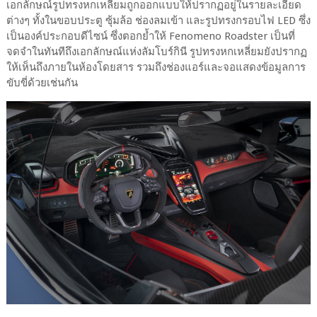
เอกลักษณ์รูปทรงหกเหลี่ยมถูกออกแบบให้ปรากฏอยู่ในรายละเอียด
ต่างๆ ทั้งในขอบประตู ซุ้มล้อ ช่องลมเข้า และรูปทรงกรอบไฟ LED ซึ่ง
เป็นองค์ประกอบดีไซน์ ซึ่งตอกย้ำให้ Fenomeno Roadster เป็นที่
จดจำในทันทีถึงเอกลักษณ์แห่งลัมโบร์กินี รูปทรงหกเหลี่ยมยังปรากฏ
ให้เห็นถึงภายในห้องโดยสาร รวมถึงช่องแอร์และจอแสดงข้อมูลการ
ขับขี่ด้วยเช่นกัน