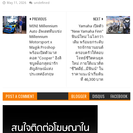
May 11, 2026
undefined
PREVIOUS
NEXT
MINI Millennium
Yamaha เปิดตัว
Auto อัพเดตทีมแข่ง
"New Yamaha Finn"
Millennium
ฟินน์ใหม่ ไฉไลกว่า
Motorsport x
เดิม พร้อมยกระดับ
Magik Proshop
รถจักรยานยนต์
พร้อมเปิดตัวมาส
ครอบครัวให้ตอบ
คอต "Cooper" อิงลิ
โจทย์ชีวิตคนยุค
ชบูลด็อกสุดน่ารัก
ใหม่ ภายใต้แนวคิด
สัญลักษณ์แห่ง
"ชีวิตดีย์...มีฟินน์" ใน
ประเทศอังกฤษ
ราคาแนะนำเริ่มต้น
ที่ 46,300 บาท
POST A COMMENT
BLOGGER
DISQUS
FACEBOOK