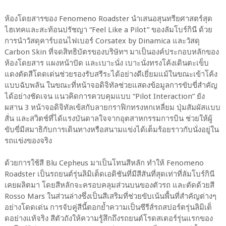
ห้องโดยสารของ Fenomeno Roadster นำเสนอสุนทรียศาสตร์สุด
ไฮเทคและสะท้อนปรัชญา “Feel Like a Pilot” ของลัมโบร์กินี ด้วย
การนำวัสดุคาร์บอนไฟเบอร์ Corsatex by Dinamica และวัสดุ
Carbon Skin ที่จดสิทธิบัตรของบริษัทฯ มาเป็นองค์ประกอบหลักของ
ห้องโดยสาร แผงหน้าปัด และเบาะนั่ง เบาะนั่งทรงโค้งเดินตะเข็บ
แดงตัดสีโดดเด่นช่วยรองรับสรีระได้อย่างดีเยี่ยมแม้ในขณะเข้าโค้ง
แบบฉับพลัน ในขณะที่หน้าจอดิจิทัลช่วยแสดงข้อมูลการขับขี่สำคัญ
ได้อย่างชัดเจน แนวคิดการควบคุมแบบ “Pilot Interaction” ยัง
ผสาน 3 หน้าจอดิจิทัลเข้สกับลายกราฟิกทรงหกเหลี่ยม ปุ่มสัมผัสแบบ
สั่น และสวิตช์ที่ได้แรงบันดาลใจจากอุตสาหกรรมการบิน ช่วยให้ผู้
ขับขี่มีสมาธิกับการเดินทางหรือสนามแข่งได้เต็มร้อยราวกับนั่งอยู่ใน
รถแข่งของจริง
ด้วยการใช้สี Blu Cepheus มาเป็นโทนสีหลัก ทำให้ Fenomeno
Roadster เป็นรถยนต์รุ่นลิมิเต็ดเอดิชันที่มีสีสันที่สุดเท่าที่ลัมโบร์กินี
เคยผลิตมา โดยสีหลักจะครอบคลุมส่วนบนของตัวรถ และตัดด้วยสี
Rosso Mars ในส่วนล่างซึ่งเป็นสีเสริมที่ช่วยขับเน้นพื้นที่สำคัญต่างๆ
อย่างโดดเด่น การจับคู่สีนี้ตอกย้ำความเป็นซีรีส์รถสปอร์ตรุ่นลิมิเต็
ดอย่างแท้จริง สีตัวถังให้ความรู้สึกถึงรถยนต์โรดสเตอร์รุ่นแรกของ