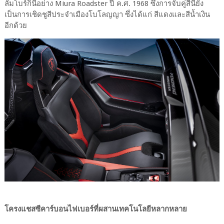
ลัมโบร์กินีอย่าง Miura Roadster ปี ค.ศ. 1968 ซึ่งการจับคู่สีนี้ยัง
เป็นการเชิดชูสีประจำเมืองโบโลญญา ซึ่งได้แก่ สีแดงและสีน้ำเงิน
อีกด้วย
โครงแชสซีคาร์บอนไฟเบอร์ที่ผสานเทคโนโลยีหลากหลาย