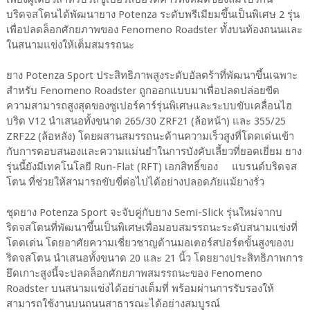
บริดจสโตนได้พัฒนายาง Potenza ระดับพรีเมียมขึ้นเป็นพิเศษ 2 รุ่น
เพื่อปลดล็อกศักยภาพของ Fenomeno Roadster ทั้งบนท้องถนนและ
ในสนามแข่งให้เต็มสมรรถนะ
ยาง Potenza Sport ประสิทธิภาพสูงระดับอัลตร้าที่พัฒนาขึ้นเฉพาะ
สำหรับ Fenomeno Roadster ถูกออกแบบมาเพื่อปลดปล่อยขีด
ความสามารถสูงสุดของซูเปอร์คาร์รุ่นพิเศษและระบบขับเคลื่อนไฮ
บริด V12 นำเสนอทั้งขนาด 265/30 ZRF21 (ล้อหน้า) และ 355/25
ZRF22 (ล้อหลัง) โดยผสานสมรรถนะด้านความเร็วสูงที่โดดเด่นเข้า
กับการตอบสนองและความแม่นยำในการบังคับเลี้ยวที่ยอดเยี่ยม ยาง
รุ่นนี้ยังมีเทคโนโลยี Run-Flat (RFT) เอกสิทธิ์ของ แบรนด์บริดจส
โตน ที่ช่วยให้สามารถขับขี่ต่อไปได้อย่างปลอดภัยแม้ยางรั่ว
ชุดยาง Potenza Sport จะจับคู่กับยาง Semi-Slick รุ่นใหม่จากบ
ริดจสโตนที่พัฒนาขึ้นเป็นพิเศษเพื่อมอบสมรรถนะระดับสนามแข่งที่
โดดเด่น โดยอาศัยความเชี่ยวชาญด้านมอเตอร์สปอร์ตขั้นสูงของบ
ริดจสโตน นำเสนอทั้งขนาด 20 และ 21 นิ้ว โดยยางประสิทธิภาพการ
ยึดเกาะสูงนี้จะปลดล็อกศักยภาพสมรรถนะของ Fenomeno
Roadster บนสนามแข่งได้อย่างเต็มที่ พร้อมผ่านการรับรองให้
สามารถใช้งานบนถนนสาธารณะได้อย่างสมบูรณ์