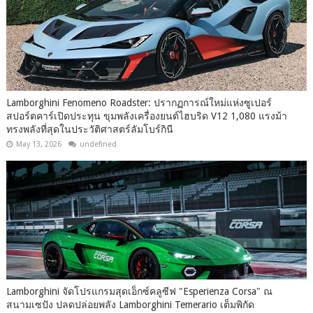
Lamborghini Fenomeno Roadster: ปรากฏการณ์ใหม่แห่งซูเปอร์
สปอร์ตคาร์เปิดประทุน ขุมพลังเครื่องยนต์ไฮบริด V12 1,080 แรงม้า
ทรงพลังที่สุดในประวัติศาสตร์ลัมโบร์กินี
May 13, 2026
undefined
Lamborghini จัดโปรแกรมสุดเอ็กซ์คลูซีฟ "Esperienza Corsa" ณ
สนามเซปัง ปลดปล่อยพลัง Lamborghini Temerario เต็มพิกัด