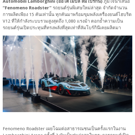
Automobili Lamborghini (ออโตโมบิลิ ลัมโบร์กินี)
ภูมิใจนำเสนอ
“Fenomeno Roadster”
รถยนต์รุ่นพิเศษใหม่ล่าสุด จำกัดจำนวน
การผลิตเพียง 15 คันเท่านั้น ทุกคันมาพร้อมขุมพลังเครื่องยนต์ไฮบริด
V12 ที่ให้กำลังระบบรวมสูงสุดถึง 1,080 แรงม้า ตอกย้ำความเป็น
รถยนต์รุ่นเปิดประทุนที่ทรงพลังที่สุดเท่าที่ลัมโบร์กินีเคยผลิตมา
Fenomeno Roadster เผยโฉมต่อสาธารณชนเป็นครั้งแรกในงาน