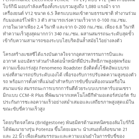
โบร์กินี มอบกำลังเครื่องทั้งระบบรวมสูงถึง 1,080 แรงม้า จาก
เครื่องยนต์ V12 ขนาด 6.5 ลิตรแบบลมเข้าตามธรรมชาติ ทำงานร่วม
กับมอเตอร์ไฟฟ้า 3 ตัว สามารถเร่งความเร็วจาก 0-100 กม./ชม.
ภายในเวลาเพียง 2.4 วินาที และจาก 0-200 กม./ชม. เพียง 6.8 วินาที
ทำความเร็วสูงสุดมากกว่า 340 กม./ชม. ผสานสมรรถนะระดับสุดขั้ว
เข้ากับความสามารถของระบบไฮบริดอันล้ำสมัยไว้อย่างลงตัว
โครงสร้างแชสซีได้แรงบันดาลใจจากอุตสาหกรรมการบินและ
อวกาศ มอบอัตราส่วนกำลังต่อน้ำหนักที่มีประสิทธิภาพสูงสุดพร้อม
ความแข็งแกร่งสูง Fenomeno Roadster ยังติดตั้งโช้คอัพแบบรถ
แข่งที่สามารถปรับระดับเองได้ เพื่อรองรับการปรับลดความสูงของตัว
รถ พร้อมการตั้งค่าที่แม่นยำสำหรับการขับขี่บนท้องถนนหรือใน
สนามแข่ง สมรรถนะการเบรกการันตีด้วยระบบเบรกคาร์บอนเซรา
มิกแบบ CCM-R Plus ที่พัฒนาจากเทคโนโลยีกีฬามอเตอร์สปอร์ต รับ
ประกันการชะลอความเร็วอย่างสม่ำเสมอและเสถียรภาพสูงสุดแม้ใน
ขณะขับขี่ความเร็วสูง
โดยบริดจสโตน (Bridgestone) พันธมิตรด้านเทคนิคของลัมโบร์กินี
ได้พัฒนายางรุ่น Potenza ขึ้นโดยเฉพาะ นำเสนอทั้งล้อขนาด 21
และ 22 นิ้ว เพื่อเค้นสมรรถนะและความแม่นยำในการขับขี่ของ