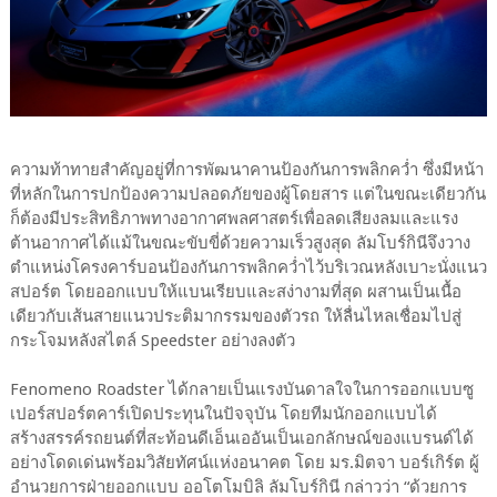
ความท้าทายสำคัญอยู่ที่การพัฒนาคานป้องกันการพลิกคว่ำ ซึ่งมีหน้า
ที่หลักในการปกป้องความปลอดภัยของผู้โดยสาร แต่ในขณะเดียวกัน
ก็ต้องมีประสิทธิภาพทางอากาศพลศาสตร์เพื่อลดเสียงลมและแรง
ต้านอากาศได้แม้ในขณะขับขี่ด้วยความเร็วสูงสุด ลัมโบร์กินีจึงวาง
ตำแหน่งโครงคาร์บอนป้องกันการพลิกคว่ำไว้บริเวณหลังเบาะนั่งแนว
สปอร์ต โดยออกแบบให้แบนเรียบและสง่างามที่สุด ผสานเป็นเนื้อ
เดียวกับเส้นสายแนวประติมากรรมของตัวรถ ให้ลื่นไหลเชื่อมไปสู่
กระโจมหลังสไตล์ Speedster อย่างลงตัว
Fenomeno Roadster ได้กลายเป็นแรงบันดาลใจในการออกแบบซู
เปอร์สปอร์ตคาร์เปิดประทุนในปัจจุบัน โดยทีมนักออกแบบได้
สร้างสรรค์รถยนต์ที่สะท้อนดีเอ็นเออันเป็นเอกลักษณ์ของแบรนด์ได้
อย่างโดดเด่นพร้อมวิสัยทัศน์แห่งอนาคต โดย มร.มิตจา บอร์เกิร์ต ผู้
อำนวยการฝ่ายออกแบบ ออโตโมบิลิ ลัมโบร์กินี กล่าวว่า “ด้วยการ