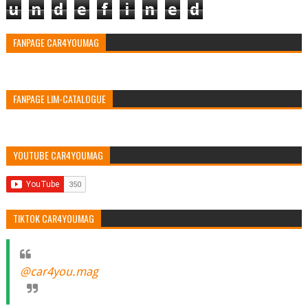
u
n
d
e
f
i
n
e
d
FANPAGE CAR4YOUMAG
FANPAGE LIM-CATALOGUE
YOUTUBE CAR4YOUMAG
TIKTOK CAR4YOUMAG
@car4you.mag