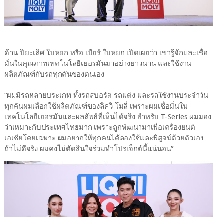
ด้าน ปิยะเลิศ ใบหยก หรือ เบียร์ ใบหยก เปิดเผยว่า เขารู้จักและเชื่อ
มั่นในคุณภาพเทคโนโลยีเยอรมันมาอย่างยาวนาน และใช้งาน
ผลิตภัณฑ์กับรถทุกคันของตนเอง
“ผมมีรถหลายประเภท ทั้งรถสปอร์ต รถแต่ง และรถใช้งานประจำวัน
ทุกคันผมเลือกใช้ผลิตภัณฑ์ของลิควิ โมลี่ เพราะผมเชื่อมั่นใน
เทคโนโลยีเยอรมันและผลลัพธ์ที่เห็นได้จริง สำหรับ T-Series ผมมอง
ว่าเหมาะกับประเทศไทยมาก เพราะถูกพัฒนามาเพื่อเครื่องยนต์
เอเชียโดยเฉพาะ ผมอยากให้ทุกคนได้ลองใช้และพิสูจน์ด้วยตัวเอง
ถ้าไม่ดีจริง ผมคงไม่ตัดสินใจร่วมทำโปรเจ็กต์นี้แน่นอน”