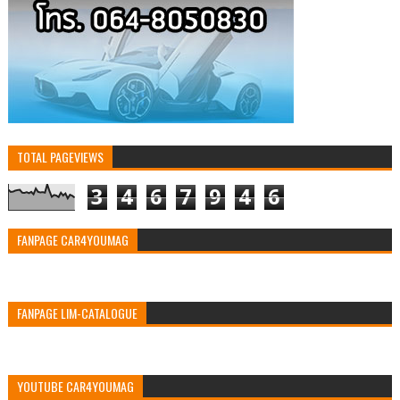
TOTAL PAGEVIEWS
3
4
6
7
9
4
6
FANPAGE CAR4YOUMAG
FANPAGE LIM-CATALOGUE
YOUTUBE CAR4YOUMAG