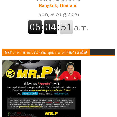
Bangkok, Thailand
MR.P เราขายรถยนต์มือสอง คุณภาพ "สวยจัด" เท่านั้น!