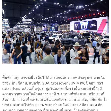
พื้นที่งานทุกตารางนิ้ว เต็มไปด้วยรถยนต์ประเภทต่างๆ มากมาย ไม่
ว่าจะเป็น ซีดาน, สปอร์ต, SUV, Crossover SUV MPV, ปิคอัพ ฯลฯ
แต่ละประเภทล้วนเป็นรุ่นล่าสุดในตลาด ยิ่งกว่านั้น รถเหล่านี้ยังมี
ความหลากหลายในด้านต่างๆ อาทิ ระบบขุมกำลัง แบบเครื่องยนต์
สันดาปภายใน เชื้อเพลิงเบนซิน และดีเซล, แบบไฮบริด, ปลั๊ก-อิน ไฮ
บริด และแบบไฟฟ้า 100% ระบบขับเคลื่อน แบบ 2 ล้อ และ 4 ล้อ
ระบบอำนวยความสะดวก ตั้งแต่ระดับพื้นฐาน ถึงระดับช่วยขับ