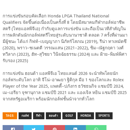
การแข่งขันรอบคัดเลือก Honda LPGA Thailand National
Qualifiers จัดขึ้นต่อเนื่องเป็นครั้งที่ 8 โดยมีสมาคมกีฬากอล์ฟอาชีพ
สตรี (ไทยแอลพีจีเอ) กำกับดูแลการแข่งขัน และถือเป็นเวทีสำคัญใน
การผลักดันนักกอล์ฟสตรีไทยสู่ระดับนานาชาติ ตลอด 7 ครั้งที่ผ่านมา
มีผู้ชนะ ได้แก่ กิฟท์–เบญญาภา นิภัทร์โสภณ (2019), รีน่า ทาเทมัตซึ
(2020), พราว–ชเนตตี วรรณแสน (2021–2022), ซิม–ณัฐกฤตา วงศ์
ทวีลาภ (2023), ฮัท–สุวิชยา วินิจฉัยธรรม (2024) และ ฝ้าย–พิมพ์พิศา
รับรอง (2025)
การแข่งขัน ฮอนด้า แอลพีจีเอ ไทยแลนด์ 2026 จะนำทัพโดยนัก
กอล์ฟระดับโลก อาทิ จีโน่–อาฒยา ฐิติกุล มือ 1 ของโลกและ Rolex
Player of the Year 2025, แพตตี้–ปภังกร ธวัชธนกิจ แชมป์ปี 2024,
เม–เอรียา จุฑานุกาล แชมป์ปี 2021 และ แองเจิล หยิน แชมป์ปี 2025
จากสหรัฐอเมริกา พร้อมนักกอล์ฟชั้นนำจากทั่วโลก
TAGS:
กอล์ฟ
กีฬา
ฮอนด้า
GOLF
HONDA
SPORTS