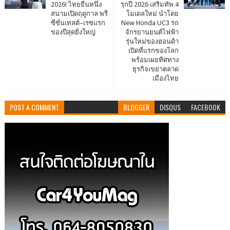
2026! ไทยยืนหนึ่ง
รุกปี 2026 เสริมทัพ 4
สนามเปิดฤดูกาล พรี
โมเดลใหม่ นำโดย
ซีซั่นเทสต์–เรซแรก
New Honda UC3 รถ
ของปีสุดยิ่งใหญ่
จักรยานยนต์ไฟฟ้า
รุ่นใหม่ของฮอนด้า
เปิดที่แรกของโลก
พร้อมเผยทิศทาง
ธุรกิจเขย่าตลาด
เมืองไทย
POST A COMMENT
BLOGGER
DISQUS
FACEBOOK