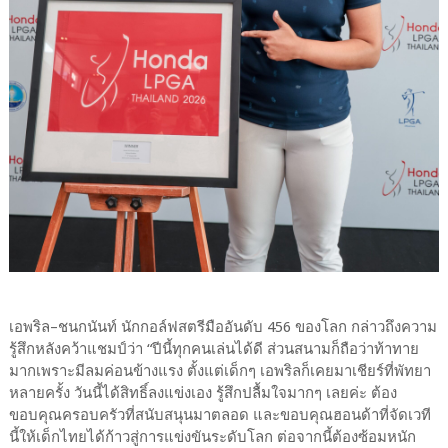
เอพริล–ชนกนันท์ นักกอล์ฟสตรีมืออันดับ 456 ของโลก กล่าวถึงความ
รู้สึกหลังคว้าแชมป์ว่า “ปีนี้ทุกคนเล่นได้ดี ส่วนสนามก็ถือว่าท้าทาย
มากเพราะมีลมค่อนข้างแรง ตั้งแต่เด็กๆ เอพริลก็เคยมาเชียร์ที่พัทยา
หลายครั้ง วันนี้ได้สิทธิ์ลงแข่งเอง รู้สึกปลื้มใจมากๆ เลยค่ะ ต้อง
ขอบคุณครอบครัวที่สนับสนุนมาตลอด และขอบคุณฮอนด้าที่จัดเวที
นี้ให้เด็กไทยได้ก้าวสู่การแข่งขันระดับโลก ต่อจากนี้ต้องซ้อมหนัก