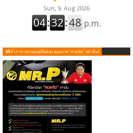
MR.P เราขายรถยนต์มือสอง คุณภาพ "สวยจัด" เท่านั้น!