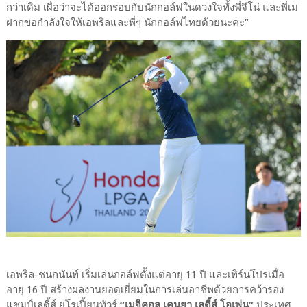
กว่าเดิม เผื่อว่าจะได้ออกรอบกับนักกอล์ฟในดวงใจทั้งพี่จีโน่ และพี่เม
ฝากขอกำลังใจให้เอพริลและพี่ๆ นักกอล์ฟไทยด้วยนะคะ”
เอพริล-ชนกนันท์ เริ่มเล่นกอล์ฟตั้งแต่อายุ 11 ปี และเทิร์นโปรเมื่อ
อายุ 16 ปี สร้างผลงานยอดเยี่ยมในการเล่นอาชีพด้วยการคว้ารอง
แชมป์เลดี้ส์ ยูโรเปี้ยนทัวร์
“เมจิคอล เคนยา เลดี้ส์ โอเพ่น”
ประเทศ