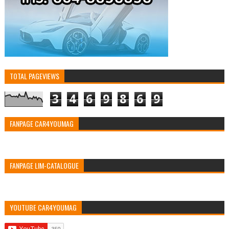
TOTAL PAGEVIEWS
3
4
6
9
8
6
9
FANPAGE CAR4YOUMAG
FANPAGE LIM-CATALOGUE
YOUTUBE CAR4YOUMAG