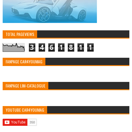
TOTAL PAGEVIEWS
3
4
6
1
8
1
1
FANPAGE CAR4YOUMAG
FANPAGE LIM-CATALOGUE
YOUTUBE CAR4YOUMAG