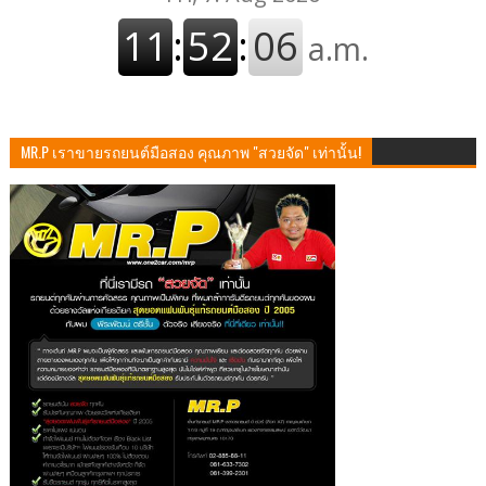
MR.P เราขายรถยนต์มือสอง คุณภาพ "สวยจัด" เท่านั้น!