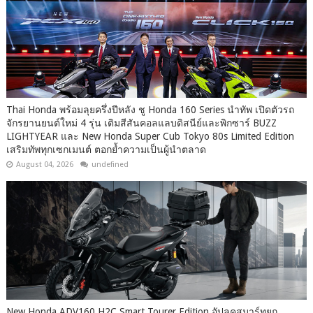
Thai Honda พร้อมลุยครึ่งปีหลัง ชู Honda 160 Series นำทัพ เปิดตัวรถ
จักรยานยนต์ใหม่ 4 รุ่น เติมสีสันคอลแลบดิสนีย์และพิกซาร์ BUZZ
LIGHTYEAR และ New Honda Super Cub Tokyo 80s Limited Edition
เสริมทัพทุกเซกเมนต์ ตอกย้ำความเป็นผู้นำตลาด
August 04, 2026
undefined
New Honda ADV160 H2C Smart Tourer Edition อัปลุคสมาร์ทยก