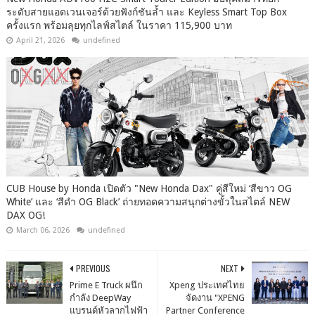
ระดับสายแอดเวนเจอร์ด้วยฟังก์ชันล้ำ และ Keyless Smart Top Box
ครั้งแรก พร้อมลุยทุกไลฟ์สไตล์ ในราคา 115,900 บาท
April 21, 2026
undefined
CUB House by Honda เปิดตัว "New Honda Dax" คู่สีใหม่ ‘สีขาว OG
White’ และ ‘สีดำ OG Black’ ถ่ายทอดความสนุกต่างขั้วในสไตล์ NEW
DAX OG!
March 06, 2026
undefined
PREVIOUS
NEXT
Prime E Truck ผนึก
Xpeng ประเทศไทย
กำลัง DeepWay
จัดงาน "XPENG
แบรนด์หัวลากไฟฟ้า
Partner Conference