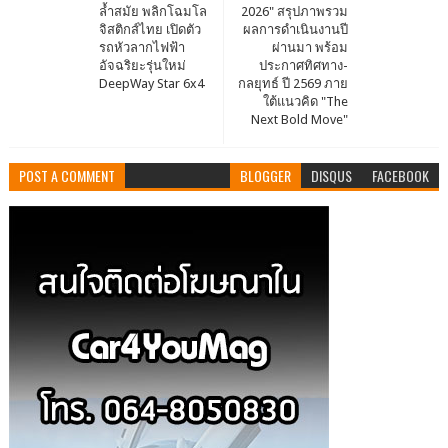
ล้ำสมัย พลิกโฉมโล
2026" สรุปภาพรวม
จิสติกส์ไทย เปิดตัว
ผลการดำเนินงานปี
รถหัวลากไฟฟ้า
ผ่านมา พร้อม
อัจฉริยะรุ่นใหม่
ประกาศทิศทาง-
DeepWay Star 6x4
กลยุทธ์ ปี 2569 ภาย
ใต้แนวคิด "The
Next Bold Move"
POST A COMMENT
BLOGGER
DISQUS
FACEBOOK