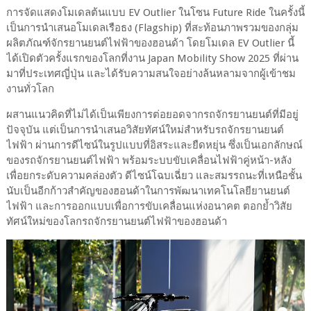
การจัดแสดงโมเดลต้นแบบ EV Outlier ในโซน Future Ride ในครั้งนี้
เป็นการนำเสนอโมเดลเรือธง (Flagship) ที่สะท้อนภาพรวมของกลุ่ม
ผลิตภัณฑ์จักรยานยนต์ไฟฟ้าของฮอนด้า โดยโมเดล EV Outlier นี้
ได้เปิดตัวครั้งแรกของโลกที่งาน Japan Mobility Show 2025 ที่ผ่าน
มาที่ประเทศญี่ปุ่น และได้รับความสนใจอย่างล้นหลามจากผู้เข้าชม
งานทั่วโลก
ผสานแนวคิดที่ไม่ได้เป็นเพียงการต่อยอดจากรถจักรยานยนต์ที่มีอยู่
ปัจจุบัน แต่เป็นการนำเสนอวิสัยทัศน์ใหม่สำหรับรถจักรยานยนต์
ไฟฟ้า ผ่านการดีไซน์ในรูปแบบที่อิสระและยืดหยุ่น ซึ่งเป็นเอกลักษณ์
ของรถจักรยานยนต์ไฟฟ้า พร้อมระบบขับเคลื่อนไฟฟ้าคู่หน้า-หลัง
เพื่อยกระดับความคล่องตัว ดีไซน์โฉบเฉี่ยว และสมรรถนะที่เหนือชั้น
นับเป็นอีกก้าวสำคัญของฮอนด้าในการพัฒนาเทคโนโลยียานยนต์
ไฟฟ้า และการออกแบบเพื่อการขับเคลื่อนแห่งอนาคต ตอกย้ำวิสัย
ทัศน์ใหม่ของโลกรถจักรยานยนต์ไฟฟ้าของฮอนด้า