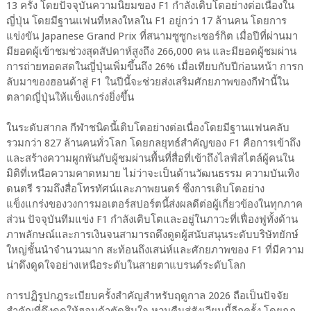
13 ครั้ง โดยปัจจุบันความนิยมของ F1 กำลังเติบโตอย่างต่อเนื่องใน
ญี่ปุ่น โดยมีฐานแฟนที่หลงใหลใน F1 อยู่กว่า 17 ล้านคน โดยการ
แข่งขัน Japanese Grand Prix ที่สนามซูซูกะเซอร์กิต เมื่อปีที่ผ่านมา
มียอดผู้เข้าชมช่วงสุดสัปดาห์สูงถึง 266,000 คน และมียอดผู้ชมผ่าน
การถ่ายทอดสดในญี่ปุ่นเพิ่มขึ้นถึง 26% เมื่อเทียบกับปีก่อนหน้า การก
ลับมาของฮอนด้าสู่ F1 ในปีนี้จะช่วยส่งเสริมศักยภาพของกีฬานี้ใน
ตลาดญี่ปุ่นให้แข็งแกร่งยิ่งขึ้น
ในระดับสากล กีฬาชนิดนี้เติบโตอย่างต่อเนื่องโดยมีฐานแฟนคลับ
รวมกว่า 827 ล้านคนทั่วโลก โดยกลยุทธ์สำคัญของ F1 คือการเข้าถึง
และสร้างความผูกพันกับผู้ชมผ่านพื้นที่สื่อที่เข้าถึงไลฟ์สไตล์ผู้คนใน
มิติที่เหนือความคาดหมาย ไม่ว่าจะเป็นด้านวัฒนธรรม ความบันเทิง
ดนตรี รวมถึงสื่อโทรทัศน์และภาพยนตร์ ซึ่งการเติบโตอย่าง
แข็งแกร่งของวงการมอเตอร์สปอร์ตนี้ส่งผลดีต่อผู้เกี่ยวข้องในทุกภาค
ส่วน ปัจจุบันทีมแข่ง F1 กำลังเติบโตและอยู่ในภาวะที่เฟื่องฟูทั้งด้าน
ภาพลักษณ์และการเงินจนสามารถดึงดูดผู้สนับสนุนระดับบริษัทยักษ์
ใหญ่ชั้นนำจำนวนมาก สะท้อนถึงเสน่ห์และศักยภาพของ F1 ที่มีความ
น่าดึงดูดใจอย่างเหนือระดับในสายตาแบรนด์ระดับโลก
การปฏิรูปกฎระเบียบครั้งสำคัญสำหรับฤดูกาล 2026 ถือเป็นปัจจัย
สำคัญที่ดึงดูดให้ฮอนด้าตัดสินใจ หวนคืนสู่สังเวียนนี้อีกครั้ง โดยกฎ