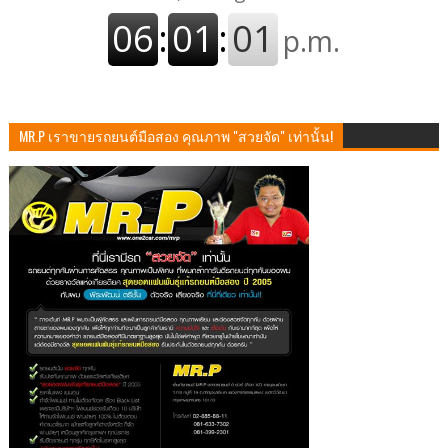
MR.P เราขายรถยนต์มือสอง คุณภาพ "สวยจัด" เท่านั้น!