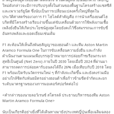
ใหม่ดังกล่าวจะมีการปรับปรุงทั้งในส่วนของพื้นฐานโครงสร้างแชสซีส์
และเพาเวอร์ยูนิต ซึ่งนับเป็นการเปลี่ยนแปลงครั้งใหญ่ที่สุดใน
ประวัติศาสตร์ของวงการ F1 ไฮไลต์สำคัญคือ การนำเครื่องยนต์ไฮ
บริดที่มีโครงสร้างเรียบง่ายขึ้นแต่ขับเคลื่อนด้วยการใช้พลังงานเชื้อ
เพลิงยั่งยืนให้เกิดประโยชน์สูงสุดโดยยังคงไว้ซึ่งสมรรถนะการขับขี่
อันทรงพลังและยอดเยี่ยมเช่นเดิม
F1 สะท้อนให้เห็นถึงพันธสัญญาของฮอนด้า และทีม Aston Martin
Aramco Formula One ในการขับเคลื่อนความยั่งยืน และกำลัง
ดำเนินงานตามแผนเพื่อบรรลุเป้าหมายการปล่อยก๊าซเรือนกระจก
สุทธิเป็นศูนย์ (Net Zero) ภายในปี 2030 โดยเมื่อปี 2024 ที่ผ่านมา
สามารถลดการปล่อยคาร์บอนลงได้ถึง 26% เมื่อเทียบกับปี 2018 โดย
F1 พร้อมเปิดรับนวัตกรรมใหม่ ๆ ที่กำลังจะเกิดขึ้น และยังคงร่วมมือ
อย่างใกล้ชิดกับพันธมิตรอย่างฮอนด้าเพื่อก้าวข้ามขีดจำกัดและยก
ระดับมาตรฐานของวงการมอเตอร์สปอร์ตต่อไป
<คำกล่าวของนายลอว์เรนซ์ สโตรลล์ ประธานบริหารของทีม Aston
Martin Aramco Formula One>
นับเป็นเกียรติอย่างยิ่งที่ได้เดินทางมายังประเทศญี่ปุ่นเพื่อเฉลิมฉลอง