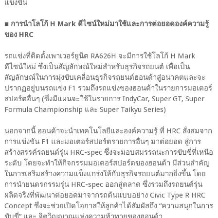
แข่งขัน
■ การนำโลโก้ H Mark ดีไซน์ใหม่มาใช้และการต่อยอดองค์ความรู้
ของ HRC
รถแข่งที่ติดตั้งเพาเวอร์ยูนิต RA626H จะมีการใช้โลโก้ H Mark
ดีไซน์ใหม่ ซึ่งเป็นสัญลักษณ์ใหม่สำหรับธุรกิจรถยนต์ เพื่อเป็น
สัญลักษณ์ในการมุ่งขับเคลื่อนธุรกิจรถยนต์ฮอนด้าสู่อนาคตและจะ
ปรากฏอยู่บนรถแข่ง F1 รวมถึงรถแข่งของฮอนด้าในรายการมอเตอร์
สปอร์ตอื่นๆ (ซึ่งมีแผนจะใช้ในรายการ IndyCar, Super GT, Super
Formula Championship และ Super Taikyu Series)
นอกจากนี้ ฮอนด้าจะนำเทคโนโลยีและองค์ความรู้ ที่ HRC สั่งสมจาก
การแข่งขัน F1 และมอเตอร์สปอร์ตรายการอื่นๆ มาต่อยอด สู่การ
สร้างสรรค์รถยนต์รุ่น HRC-spec ซึ่งจะมอบสมรรถนะการขับขี่ที่เหนือ
ระดับ โดยจะทำให้กิจกรรมมอเตอร์สปอร์ตของฮอนด้า มีส่วนสำคัญ
ในการเสริมสร้างความแข็งแกร่งให้กับธุรกิจรถยนต์มากยิ่งขึ้น โดย
การนำยนตรกรรมรุ่น HRC-spec ออกสู่ตลาด ซึ่งรวมถึงรถยนต์รุ่น
ผลิตจริงที่พัฒนาต่อยอดมาจากรถต้นแบบอย่าง Civic Type R HRC
Concept ซึ่งจะช่วยเปิดโอกาสให้ลูกค้าได้สัมผัสถึง “ความสนุกในการ
ขับขี่” และ จิตวิญญาณแห่งความท้าทายของฮอนด้า