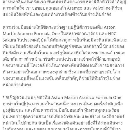
สารหล่อลื่นเป็นครั้งแรก พันธมิตรที่แข็งแกร่งเหล่านี้คือหัวใจสำคัญสู่
ความสำเร็จ เราขอขอบคุณฮอนด้า Aramco และ Valvoline ที่ร่วม
แบ่งปันวิสัยทัศน์และทุ่มเททำงานเคียงข้างกันอย่างเต็มกำลัง
ความร่วมมืออย่างใกล้ชิดระหว่างฐานปฏิบัติการของทีม Aston
Martin Aramco Formula One ในสหราชอาณาจักร และ HRC
Sakura ในประเทศญี่ปุ่น ได้พัฒนาสู่การเป็นพันธมิตรที่แน่นแฟ้นและ
เพียบพร้อมด้วยองค์ประกอบสำคัญสู่ชัยชนะ นอกจากนี้ นักแข่งของ
ทีมยังมีความเชื่อมั่นในเพาเวอร์ยูนิตและทีมวิศวกรของฮอนด้า ขณะ
เดียวกัน การก้าวเข้ามารับตำแหน่งประธานเจ้าหน้าที่ฝ่ายกลยุทธ์
ของนายแอนดี้ โคเวลล์ ยังเป็นภาพสะท้อนที่ชัดเจนถึงการผสานการ
ทำงานอย่างเป็นเอกภาพของทุกฝ่าย ซึ่งความเชี่ยวชาญระดับโลก
ของนายแอนดี้จะเป็นแรงขับเคลื่อนสำคัญที่ช่วยให้ทีมก้าวไปข้าง
หน้าอย่างมั่นคง
ขอเชิญชวนแฟนๆ ของทีม Aston Martin Aramco Formula One
ทุกท่านในญี่ปุ่น มาร่วมเป็นส่วนหนึ่งของการเดินทางครั้งสำคัญเพื่อ
มุ่งสู่ชัยชนะ และด้วยความร่วมมือกับฮอนด้า ทีมงานทุกคนพร้อม
ทุ่มเทอย่างสุดความสามารถเพื่อคว้าชัยชนะและสร้างประวัติศาสตร์
หน้าใหม่ไปด้วยกัน นับเป็นเรื่องน่าตื่นเต้นอย่างยิ่งที่ได้ร่วมเดินทาง
ไปกับทุกคน และขอขอบคุณทุกแรงใจและการสนับสนุนที่มีให้เรา