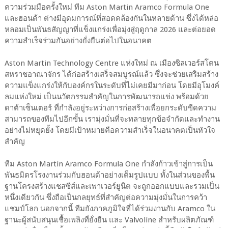
ความร่วมมือครั้งใหม่ ทีม Aston Martin Aramco Formula One
และฮอนด้า ต่างมีอุดมการณ์ที่สอดคล้องกันในหลายด้าน ซึ่งได้หล่อ
หลอมเป็นพันธสัญญาที่แข็งแกร่งเพื่อมุ่งสู่ฤดูกาล 2026 และต่อยอด
ความสำเร็จร่วมกันอย่างยั่งยืนต่อไปในอนาคต
Aston Martin Technology Centre แห่งใหม่ ณ เมืองซิลเวอร์สโตน
สหราชอาณาจักร ได้ก่อสร้างเสร็จสมบูรณ์แล้ว ซึ่งจะช่วยเสริมสร้าง
ความแข็งแกร่งให้กับองค์กรในระดับที่ไม่เคยมีมาก่อน โดยมีอุโมงค์
ลมแห่งใหม่ เป็นนวัตกรรมสำคัญในการพัฒนารถแข่ง พร้อมด้วย
ดาต้าเซ็นเตอร์ ที่กำลังอยู่ระหว่างการก่อสร้างเพื่อยกระดับขีดความ
สามารถของทีมไปอีกขั้น เรามุ่งมั่นที่จะทลายทุกข้อจำกัดและทำงาน
อย่างไม่หยุดยั้ง โดยมีเป้าหมายคือความสำเร็จในอนาคตเป็นหัวใจ
สำคัญ
ทีม Aston Martin Aramco Formula One กำลังก้าวเข้าสู่การเป็น
พันธมิตรโรงงานร่วมกับฮอนด้าอย่างเต็มรูปแบบ ทั้งในส่วนของพื้น
ฐานโครงสร้างแชสซีส์และเพาเวอร์ยูนิต จะถูกออกแบบและรวมเป็น
หนึ่งเดียวกัน ซึ่งถือเป็นกลยุทธ์ที่สำคัญต่อความมุ่งมั่นในการคว้า
แชมป์โลก นอกจากนี้ ทีมยังภาคภูมิใจที่ได้ร่วมงานกับ Aramco ใน
ฐานะผู้สนับสนุนเชื้อเพลิงที่ยั่งยืน และ Valvoline สำหรับผลิตภัณฑ์