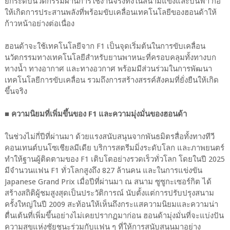
ยกระดับนวัตกรรมผ่านการใช้งานจริงทั้งในสนามแข่งและบนฟ้า ก่อ
ให้เกิดการประสานพลังที่พร้อมขับเคลื่อนเทคโนโลยีของฮอนด้าให้
ก้าวหน้าอย่างต่อเนื่อง
ฮอนด้าจะใช้เทคโนโลยีจาก F1 เป็นจุดเริ่มต้นในการขับเคลื่อน
นวัตกรรมทางเทคโนโลยีสำหรับยานพาหนะที่ครอบคลุมทั้งทางบก
ทางน้ำ ทางอากาศ และทางอวกาศ พร้อมมีส่วนร่วมในการพัฒนา
เทคโนโลยีการขับเคลื่อน รวมถึงการสร้างสรรค์สังคมที่ยั่งยืนให้เกิด
ขึ้นจริง
■ ความนิยมที่เพิ่มขึ้นของ F1 และความมุ่งมั่นของฮอนด้า
ในช่วงไม่กี่ปีที่ผ่านมา ด้วยแรงสนับสนุนจากพันธมิตรสื่อทั้งทางทีวี
คอนเทนต์บนโซเชียลมีเดีย บริการสตรีมมิ่งระดับโลก และภาพยนตร์
ทำให้ฐานผู้ติดตามของ F1 เติบโตอย่างรวดเร็วทั่วโลก โดยในปี 2025
มีจำนวนแฟน F1 ทั่วโลกสูงถึง 827 ล้านคน และในการแข่งขัน
Japanese Grand Prix เมื่อปีที่ผ่านมา ณ สนาม ซูซูกะเซอร์กิต ได้
สร้างสถิติผู้ชมสูงสุดเป็นประวัติการณ์ นับตั้งแต่การปรับปรุงสนาม
ครั้งใหญ่ในปี 2009 สะท้อนให้เห็นถึงกระแสความนิยมและความน่า
ตื่นเต้นที่เพิ่มขึ้นอย่างไม่เคยปรากฏมาก่อน ฮอนด้ามุ่งมั่นที่จะแบ่งปัน
ความสุขแห่งชัยชนะร่วมกับแฟน ๆ ที่ให้การสนับสนุนมาอย่าง