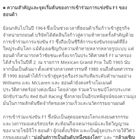
■ ความสำคัญและจุดเริ่มต้นของการเข้าร่วมการแข่งขัน F1 ของ
ฮอนด้า
ย้อนกลับไปในปี 1964 ซึ่งเป็นช่วงเวลาที่ฮอนด้าเริ่มก้าวเข้าสู่ธุรกิจ
จำหน่ายรถยนต์ บริษัทได้ตัดสินใจก้าวสู่ความท้าทายครั้งสำคัญด้วย
การเข้าร่วมการแข่งขัน F1 ซึ่งถือเป็นซีรีส์การแข่งขันรถยนต์ที่ยิ่ง
ใหญ่ระดับโลก แม้ต้องเผชิญกับความท้าทายหลากหลายรูปแบบ แต่
ฮอนด้าก็สามารถคว้าชัยชนะครั้งแรกในประวัติศาสตร์ F1 มาครอง
ได้สำเร็จในปีที่ 2 ณ รายการ Mexican Grand Prix ในปี 1965 นับ
จากนั้นเป็นต้นมา ตั้งแต่ช่วงกลางทศวรรษที่ 1980 จนถึงต้นทศวรรษ
ที่ 1990 ฮอนด้าได้ก้าวเข้าสู่ยุครุ่งเรืองร่วมกับทีมระดับตำนานอย่าง
Williams และ McLaren และ ฮอนด้ายังคงสร้างโมเมนต์
ประวัติศาสตร์อย่างต่อเนื่อง โดยล่าสุด ร่วมคว้าแชมป์โลกประเภท
นักขับร่วมกับ Red Bull Racing ซึ่งกลายเป็นอีกบทพิสูจน์ของความมุ่ง
มั่นในการผลักดันขีดจำกัดของความเร็วและนวัตกรรมยานยนต์
การเข้าร่วมแข่งขัน F1 ซึ่งนับเป็นสุดยอดของโลกแห่งยนตรกรรม
และวงการมอเตอร์สปอร์ต สะท้อนถึงเจตนารมณ์และจิตวิญญาณ
ของ นายโซอิจิโร ฮอนด้า ผู้ก่อตั้งบริษัท และเป็นผู้จุดประกายให้วิศว
กรของฮอนด้า
“มุ่งมั่นสู่การเป็นอันดับหนึ่งของโลก”
และ
“กล้าเผชิญ