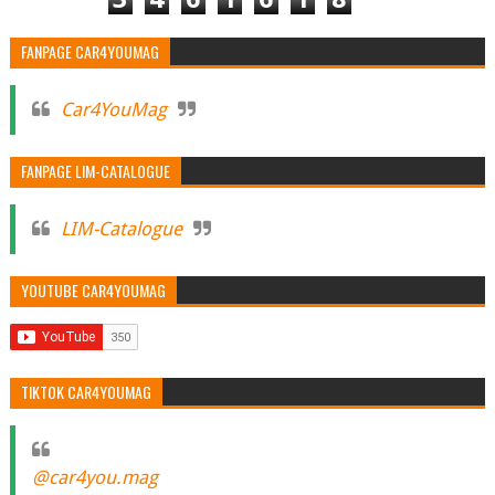
FANPAGE CAR4YOUMAG
Car4YouMag
FANPAGE LIM-CATALOGUE
LIM-Catalogue
YOUTUBE CAR4YOUMAG
TIKTOK CAR4YOUMAG
@car4you.mag