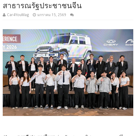
สาธารณรัฐประชาชนจีน
Car4YouMag
มกราคม 15, 2569