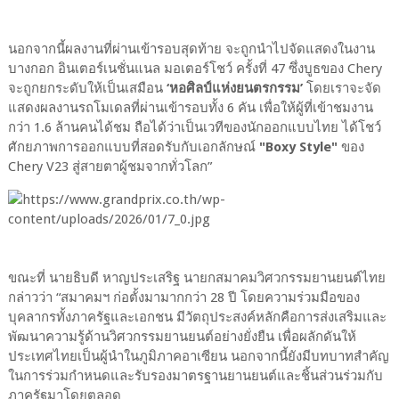
นอกจากนี้ผลงานที่ผ่านเข้ารอบสุดท้าย จะถูกนำไปจัดแสดงในงาน
บางกอก อินเตอร์เนชั่นแนล มอเตอร์โชว์ ครั้งที่ 47 ซึ่งบูธของ Chery
จะถูกยกระดับให้เป็นเสมือน
‘หอศิลป์แห่งยนตรกรรม’
โดยเราจะจัด
แสดงผลงานรถโมเดลที่ผ่านเข้ารอบทั้ง 6 คัน เพื่อให้ผู้ที่เข้าชมงาน
กว่า 1.6 ล้านคนได้ชม ถือได้ว่าเป็นเวทีของนักออกแบบไทย ได้โชว์
ศักยภาพการออกแบบที่สอดรับกับเอกลักษณ์
"Boxy Style"
ของ
Chery V23 สู่สายตาผู้ชมจากทั่วโลก”
ขณะที่ นายธิบดี หาญประเสริฐ นายกสมาคมวิศวกรรมยานยนต์ไทย
กล่าวว่า “สมาคมฯ ก่อตั้งมามากกว่า 28 ปี โดยความร่วมมือของ
บุคลากรทั้งภาครัฐและเอกชน มีวัตถุประสงค์หลักคือการส่งเสริมและ
พัฒนาความรู้ด้านวิศวกรรมยานยนต์อย่างยั่งยืน เพื่อผลักดันให้
ประเทศไทยเป็นผู้นำในภูมิภาคอาเซียน นอกจากนี้ยังมีบทบาทสำคัญ
ในการร่วมกำหนดและรับรองมาตรฐานยานยนต์และชิ้นส่วนร่วมกับ
ภาครัฐมาโดยตลอด