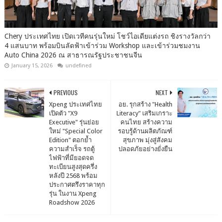
Chery ประเทศไทย เปิดเวทีคนรุ่นใหม่ โชว์ไอเดียแต่งรถ ชิงรางวัลกว่า
4 แสนบาท พร้อมบินลัดฟ้าเข้าร่วม Workshop และเข้าร่วมชมงาน
Auto China 2026 ณ สาธารณรัฐประชาชนจีน
January 15, 2026
undefined
PREVIOUS
NEXT
Xpeng ประเทศไทย
อย. รุกสร้าง "Health
เปิดตัว "X9
Literacy" เสริมเกราะ
Executive" รุ่นย่อย
คนไทย สร้างความ
ใหม่ "Special Color
รอบรู้ด้านผลิตภัณฑ์
Edition" ตอกย้ำ
สุขภาพ มุ่งสู่สังคม
ความสำเร็จ รถตู้
ปลอดภัยอย่างยั่งยืน
ไฟฟ้าที่มียอดจด
ทะเบียนสูงสุดครึ่ง
หลังปี 2568 พร้อม
ประกาศตรึงราคาทุก
รุ่น ในงาน Xpeng
Roadshow 2026