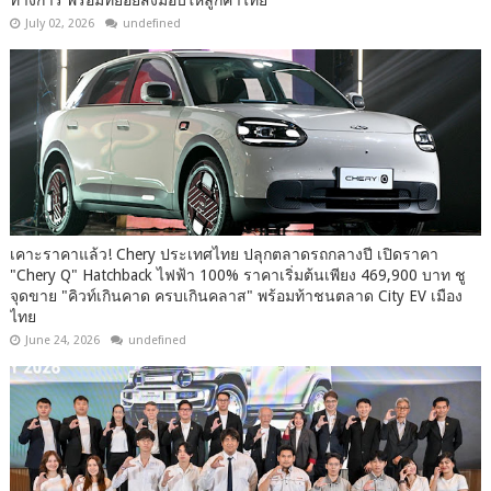
July 02, 2026
undefined
เคาะราคาแล้ว! Chery ประเทศไทย ปลุกตลาดรถกลางปี เปิดราคา
"Chery Q" Hatchback ไฟฟ้า 100% ราคาเริ่มต้นเพียง 469,900 บาท ชู
จุดขาย "คิวท์เกินคาด ครบเกินคลาส" พร้อมท้าชนตลาด City EV เมือง
ไทย
June 24, 2026
undefined