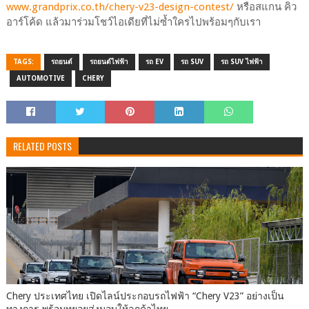
www.grandprix.co.th/chery-v23-design-contest/
หรือสแกน คิว
อาร์โค้ด แล้วมาร่วมโชว์ไอเดียที่ไม่ซ้ำใครไปพร้อมๆกับเรา
TAGS:
รถยนต์
รถยนต์ไฟฟ้า
รถ EV
รถ SUV
รถ SUV ไฟฟ้า
AUTOMOTIVE
CHERY
RELATED POSTS
Chery ประเทศไทย เปิดไลน์ประกอบรถไฟฟ้า “Chery V23” อย่างเป็น
ทางการ พร้อมทยอยส่งมอบให้ลูกค้าไทย