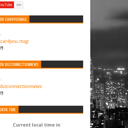
TOK CAR4YOUMAG
car4you.mag
TOK BIZCONNECTIONNEWS
bizconnectionnews
GKOK TIME
Current local time in