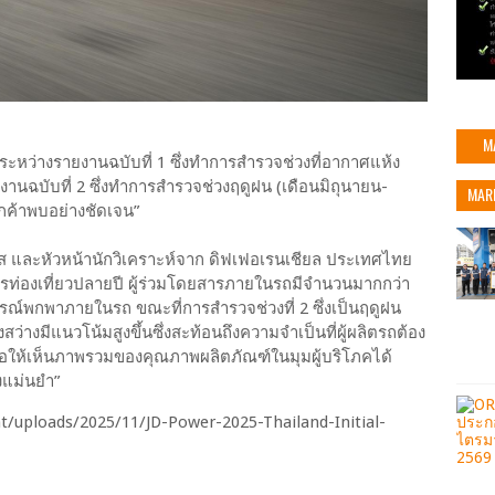
M
5 ระหว่างรายงานฉบับที่ 1 ซึ่งทำการสำรวจช่วงที่อากาศแห้ง
งานฉบับที่ 2 ซึ่งทำการสำรวจช่วงฤดูฝน (เดือนมิถุนายน-
MAR
กค้าพบอย่างชัดเจน”
ส และหัวหน้านักวิเคราะห์จาก ดิฟเฟอเรนเชียล ประเทศไทย
ูการท่องเที่ยวปลายปี ผู้ร่วมโดยสารภายในรถมีจำนวนมากกว่า
กรณ์พกพาภายในรถ ขณะที่การสำรวจช่วงที่ 2 ซึ่งเป็นฤดูฝน
ว่างมีแนวโน้มสูงขึ้นซึ่งสะท้อนถึงความจำเป็นที่ผู้ผลิตรถต้อง
พื่อให้เห็นภาพรวมของคุณภาพผลิตภัณฑ์ในมุมผู้บริโภคได้
งแม่นยำ”