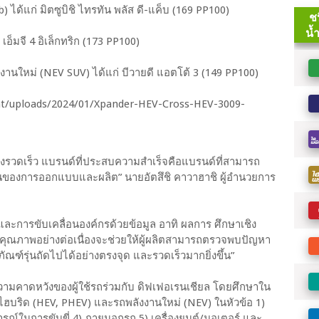
ได้แก่ มิตซูบิชิ ไทรทัน พลัส ดี-แค็บ (169 PP100)
อ็มจี 4 อิเล็กทริก (173 PP100)
านใหม่ (NEV SUV) ได้แก่ บีวายดี แอตโต้ 3 (149 PP100)
งรวดเร็ว แบรนด์ที่ประสบความสำเร็จคือแบรนด์ที่สามารถ
ของการออกแบบและผลิต” นายอัตสึชิ คาวาฮาชิ ผู้อำนวยการ
องและการขับเคลื่อนองค์กรด้วยข้อมูล อาทิ ผลการ ศึกษาเชิง
มคุณภาพอย่างต่อเนื่องจะช่วยให้ผู้ผลิตสามารถตรวจพบปัญหา
ัณฑ์รุ่นถัดไปได้อย่างตรงจุด และรวดเร็วมากยิ่งขึ้น”
ัยความคาดหวังของผู้ใช้รถร่วมกับ ดิฟเฟอเรนเชียล โดยศึกษาใน
รถไฮบริด (HEV, PHEV) และรถพลังงานใหม่ (NEV) ในหัวข้อ 1)
ณ์ในการขับขี่ 4) ภายนอกรถ 5) เครื่องยนต์/มอเตอร์ และ