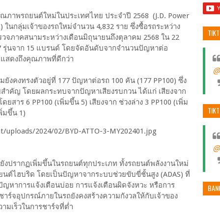
ณภาพรถยนต์ใหม่ในประเทศไทย ประจำปี 2568 (J.D. Power
) ในกลุ่มเจ้าของรถใหม่จำนวน 4,832 ราย ซึ่งซื้อรถระหว่าง
TIK
วจภาคสนามระหว่างเดือนมิถุนายนถึงตุลาคม 2568 ใน 22
7 รุ่นจาก 15 แบรนด์ โดยจัดอันดับจากจำนวนปัญหาต่อ
แสดงถึงคุณภาพที่ดีกว่า
@
งทรงตัวอยู่ที่ 177 ปัญหาต่อรถ 100 คัน (177 PP100) ซึ่ง
ีนัยสำคัญ โดยผลกระทบจากปัญหาเสียงรบกวน ได้แก่ เสียงจาก
โดยสาร 6 PP100 (เพิ่มขึ้น 5) เสียงจาก ช่วงล่าง 3 PP100 (เพิ่ม
TIK
มขึ้น 1)
@
งปรากฏเพิ่มขึ้นในรถยนต์ทุกประเภท ทั้งรถยนต์พลังงานใหม่
นต์ไฮบริด โดยเป็นปัญหาจากระบบช่วยขับขี่ชั้นสูง (ADAS) ที่
ปัญหาการแจ้งเตือนบ่อย การแจ้งเตือนผิดจังหวะ หรือการ
BAN
าร์จอุปกรณ์ภายในรถยังคงสร้างความกังวลให้กับเจ้าของ
ามเร็วในการชาร์จที่ต่ำ