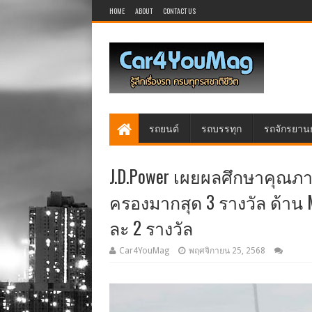
HOME
ABOUT
CONTACT US
รถยนต์
รถบรรทุก
รถจักรยาน
J.D.Power เผยผลศึกษาคุณภา
ครองมากสุด 3 รางวัล ด้าน M
ละ 2 รางวัล
Car4YouMag
พฤศจิกายน 25, 2568