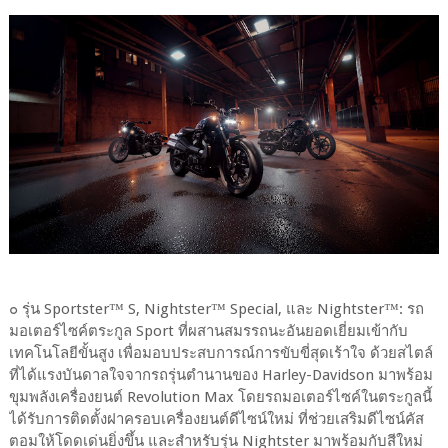
๐ รุ่น Sportster™ S, Nightster™ Special, และ Nightster™: รถ
มอเตอร์ไซค์ตระกูล Sport ที่ผสานสมรรถนะอันยอดเยี่ยมเข้ากับ
เทคโนโลยีขั้นสูง เพื่อมอบประสบการณ์การขับขี่สุดเร้าใจ ด้วยสไตล์
ที่ได้แรงบันดาลใจจากรถรุ่นตำนานของ Harley-Davidson มาพร้อม
ขุมพลังเครื่องยนต์ Revolution Max โดยรถมอเตอร์ไซค์ในตระกูลนี้
ได้รับการติดตั้งฝาครอบเครื่องยนต์ดีไซน์ใหม่ ที่ช่วยเสริมดีไซน์คัส
ตอมให้โดดเด่นยิ่งขึ้น และสำหรับรุ่น Nightster มาพร้อมกับสีใหม่