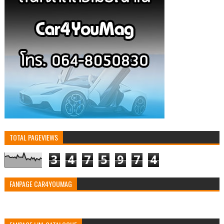
TOTAL PAGEVIEWS
3
4
7
5
9
7
4
FANPAGE CAR4YOUMAG