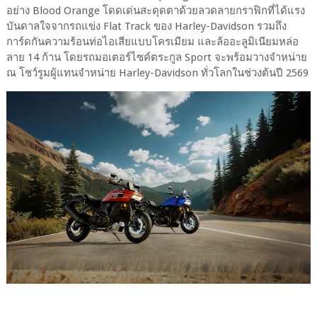
อย่าง Blood Orange โดดเด่นสะดุดตาด้วยลวดลายกราฟิกที่ได้แรง
บันดาลใจจากรถแข่ง Flat Track ของ Harley-Davidson รวมถึง
การ์ดกันความร้อนท่อไอเสียแบบโครเมียม และล้ออะลูมิเนียมหล่อ
ลาย 14 ก้าน โดยรถมอเตอร์ไซค์ตระกูล Sport จะพร้อมวางจำหน่าย
ณ โชว์รูมผู้แทนจำหน่าย Harley-Davidson ทั่วโลกในช่วงต้นปี 2569