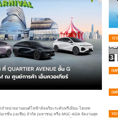
TOT
3
FAN
FAN
ัดจำหน่ายยานยนต์ไฟฟ้าอัจฉริยะระดับพรีเมียม-ไฮเทค
YOU
ปอเรชั่น (เอเชีย) จำกัด (มหาชน) หรือ MGC-ASIA จัดงานสุด