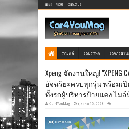
HOME
ABOUT
CONTACT US
รถยนต์
รถบรรทุก
รถจักรยาน
Xpeng จัดงานใหญ่! "XPENG
อัจฉริยะครบทุกรุ่น พร้อมเปิดต
ทั้งรถผู้บริหารป้ายแดง ไมล์น
Car4YouMag
ตุลาคม 15, 2568