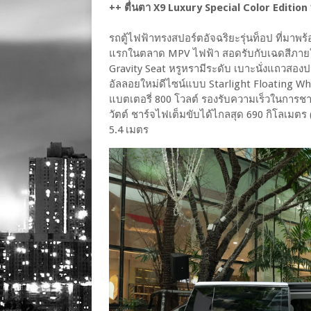
++ ตื่นตา X9 Luxury Special Color Edition
รถตู้ไฟฟ้าทรงสปอร์ตอัจฉริยะรุ่นท็อป ที่มาพร
แรกในตลาด MPV ไฟฟ้า สอดรับกับเฉดสีภายในใ
Gravity Seat หรูหรามีระดับ เบาะนั่งแถวสองปร
อัลลอยใหม่ดีไซน์แบบ Starlight Floating Wh
แบตเตอรี่ 800 โวลต์ รองรับความเร็วในการชาร
วัตต์ ชาร์จไฟเต็มขับได้ไกลสุด 690 กิโลเมตร (N
5.4 เมตร