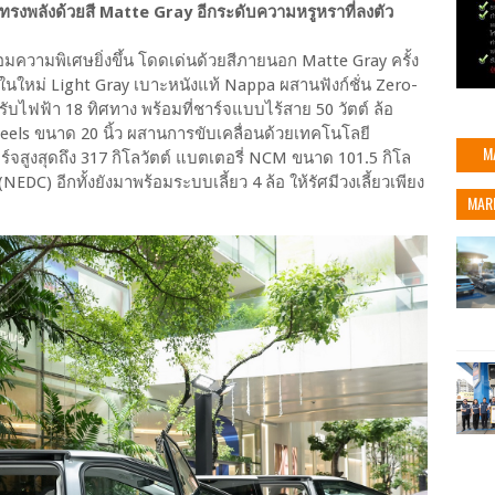
 ทรงพลังด้วยสี Matte Gray อีกระดับความหรูหราที่ลงตัว
้อมความพิเศษยิ่งขึ้น โดดเด่นด้วยสีภายนอก Matte Gray ครั้ง
หม่ Light Gray เบาะหนังแท้ Nappa ผสานฟังก์ชั่น Zero-
ับไฟฟ้า 18 ทิศทาง พร้อมที่ชาร์จแบบไร้สาย 50 วัตต์ ล้อ
eels ขนาด 20 นิ้ว ผสานการขับเคลื่อนด้วยเทคโนโลยี
M
์จสูงสุดถึง 317 กิโลวัตต์ แบตเตอรี่ NCM ขนาด 101.5 กิโล
EDC) อีกทั้งยังมาพร้อมระบบเลี้ยว 4 ล้อ ให้รัศมีวงเลี้ยวเพียง
MAR