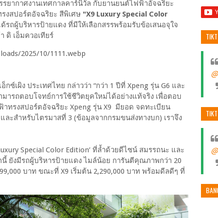
รยากาศงานเทศกาลคาร์นิวัล กับยานยนต์ไฟฟ้าอัจฉริยะ
ทรงสปอร์ตอัจฉริยะ สีพิเศษ
"X9 Luxury Special Color
รถผู้บริหารป้ายแดง ที่มีให้เลือกสรรพร้อมรับข้อเสนอจุใจ
า ดิ เอ็มควอเทียร์
TIK
@
 เอ็กซ์เผิง ประเทศไทย กล่าวว่า “กว่า 1 ปีที่ Xpeng รุ่น G6 และ
ามารถตอบโจทย์การใช้ชีวิตยุคใหม่ได้อย่างแท้จริง เพื่อตอบ
ฟ้าทรงสปอร์ตอัจฉริยะ Xpeng รุ่น X9 มียอด จดทะเบียน
TIK
 และสำหรับไตรมาสที่ 3 (ข้อมูลจากกรมขนส่งทางบก) เราจึง
Luxury Special Color Edition’ ที่ล้ำด้วยดีไซน์ สมรรถนะ และ
@
้ ยังมีรถผู้บริหารป้ายแดง ไมล์น้อย การันตีคุณภาพกว่า 20
9,000 บาท ขณะที่ X9 เริ่มต้น 2,290,000 บาท พร้อมดีลดีๆ ที่
BAN