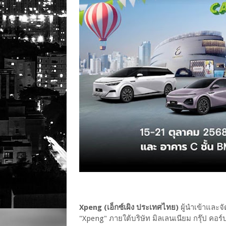
Xpeng (เอ็กซ์เผิง ประเทศไทย)
ผู้นำเข้าและจ
"Xpeng" ภายใต้บริษัท มิลเลนเนียม กรุ๊ป คอร์