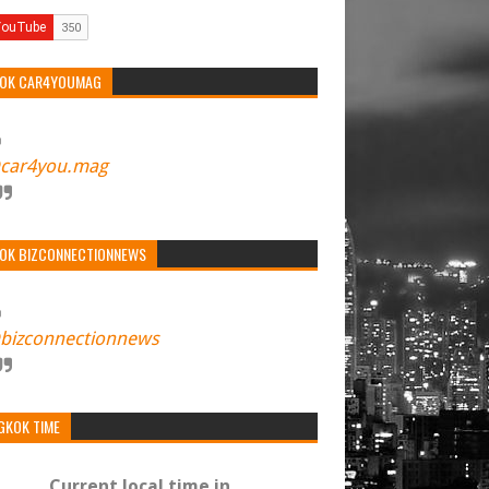
TOK CAR4YOUMAG
car4you.mag
TOK BIZCONNECTIONNEWS
bizconnectionnews
GKOK TIME
Current local time in