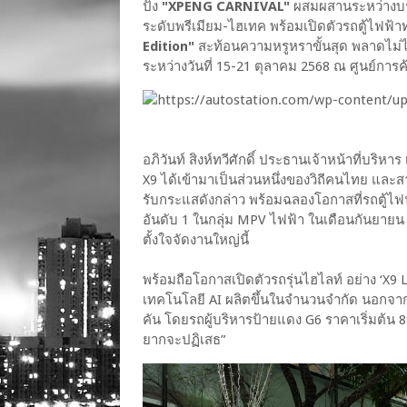
ปัง
"XPENG CARNIVAL"
ผสมผสานระหว่างบร
ระดับพรีเมียม-ไฮเทค พร้อมเปิดตัวรถตู้ไฟฟ้า
Edition"
สะท้อนความหรูหราขั้นสุด พลาดไม่ได้
ระหว่างวันที่ 15-21 ตุลาคม 2568 ณ ศูนย์การค้
อภิวันท์ สิงห์ทวีศักดิ์ ประธานเจ้าหน้าที่บริหาร
X9 ได้เข้ามาเป็นส่วนหนึ่งของวิถีคนไทย และส
รับกระแสดังกล่าว พร้อมฉลองโอกาสที่รถตู้ไฟ
อันดับ 1 ในกลุ่ม MPV ไฟฟ้า ในเดือนกันยายน
ตั้งใจจัดงานใหญ่นี้
พร้อมถือโอกาสเปิดตัวรถรุ่นไฮไลท์ อย่าง ‘X9 
เทคโนโลยี AI ผลิตขึ้นในจำนวนจำกัด นอกจากนี
คัน โดยรถผู้บริหารป้ายแดง G6 ราคาเริ่มต้น 89
ยากจะปฏิเสธ”