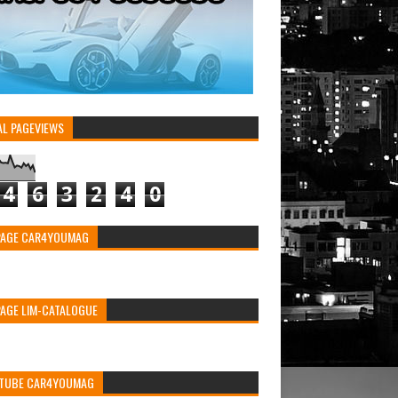
AL PAGEVIEWS
4
6
3
2
4
0
PAGE CAR4YOUMAG
PAGE LIM-CATALOGUE
TUBE CAR4YOUMAG