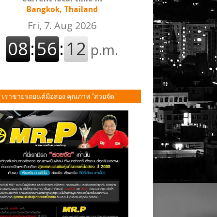
Bangkok, Thailand
P เราขายรถยนต์มือสอง คุณภาพ "สวยจัด"
ั้น!