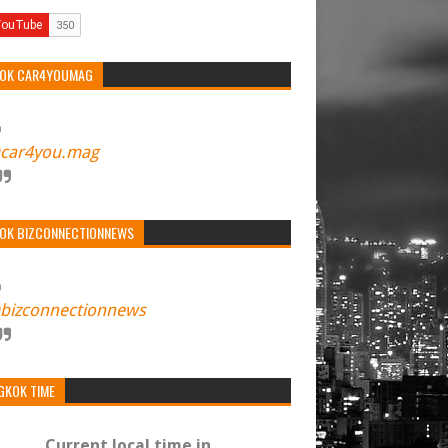
TOK CAR4YOUMAG
car4you.mag
TOK BIZCONNECTIONNEWS
bizconnectionnews
GKOK TIME
Current local time in