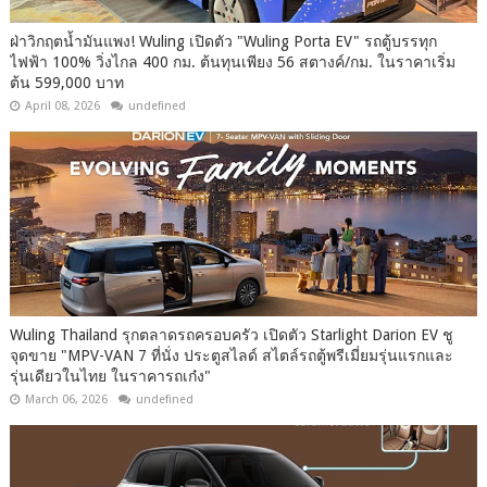
ฝ่าวิกฤตน้ำมันแพง! Wuling เปิดตัว "Wuling Porta EV" รถตู้บรรทุก
ไฟฟ้า 100% วิ่งไกล 400 กม. ต้นทุนเพียง 56 สตางค์/กม. ในราคาเริ่ม
ต้น 599,000 บาท
April 08, 2026
undefined
Wuling Thailand รุกตลาดรถครอบครัว เปิดตัว Starlight Darion EV ชู
จุดขาย "MPV-VAN 7 ที่นั่ง ประตูสไลด์ สไตล์รถตู้พรีเมี่ยมรุ่นแรกและ
รุ่นเดียวในไทย ในราคารถเก๋ง"
March 06, 2026
undefined