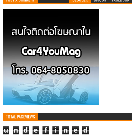
TOTAL PAGEVIEWS
u
n
d
e
f
i
n
e
d