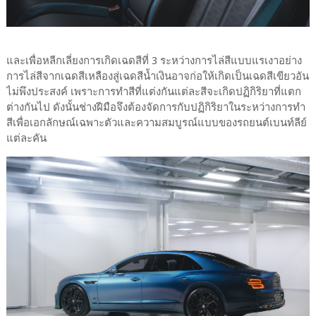
และเพื่อหลีกเลี่ยงการเกิดเฉดสีที่ 3 ระหว่างการไล่สีแบบแรเงาอย่าง
การไล่สีจากเฉดสีเหลืองสู่เฉดสีน้ำเงินอาจก่อให้เกิดเป็นเฉดสีเขียวอัน
ไม่พึงประสงค์ เพราะการทำสีที่แต่งกันแต่ละสีจะเกิดปฏิกิริยาที่แตก
ต่างกันไป ดังนั้นช่างฝีมือจึงต้องจัดการกับปฏิกิริยาในระหว่างการทำ
สีเพื่อเอกลักษณ์เฉพาะตัวและความสมบูรณ์แบบของรถยนต์เบนท์ลีย์
แต่ละคัน