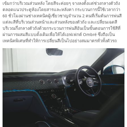
เข้มกว่าบริเวณส่วนหลัง โดยสีจะค่อยๆ จางลงตั้งแต่ช่วงกลางตัวถัง
ตลอดแนวประตูห้องโดยสารและหลังคา กระบวนการนี้ใช้เวลากว่า
60 ชั่วโมงผ่านช่างเทคนิคผู้เชี่ยวชาญจำนวน 2 คนที่เริ่มต้นการพ่นสี
แต่ละสีที่บริเวณส่วนหน้าและส่วนหลังของตัวถัง และเปลี่ยนเฉดสี
บริเวณกึ่งกลางตัวถังด้วยกระบวนการพ่นสีอันเป็นขั้นตอนการใช้สีที่
ผ่านการผสมสีแบบดั้งเดิมเพื่อให้ได้เอฟเฟกต์ Ombré ซึ่งถือเป็น
เทคนิคพิเศษที่ทำให้การเปลี่ยนสีเป็นไปอย่างสมมาตรทั่วทั้งตัวรถ