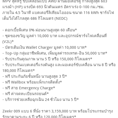
MPV สุดหรู ขับเคลื่อนแบบ AWD ผ่านมอเตอร์คู่ กำลังสูงสุด 603
แรงม้า (HP) แรงบิด 693 นิวตันเมตร อัตราเร่ง 0-100 กม./ชม.
ภายใน 4.5 วินาที แบตเตอรี่ลิเทียมไอออน ขนาด 116 kWh ชาร์จไฟ
เต็มวิ่งได้ไกลสุด 686 กิโลเมตร (NEDC)
- ดอกเบี้ยพิเศษ 0% ผ่อนนานสูงสุด 60 เดือน*
- ชุดของขวัญ มูลค่า 10,000 บาท และอุปกรณ์ชาร์จไฟเคลื่อนที่
(V2L)*
- บัตรเติมเงิน Wallet Charger มูลค่า 10,000 บาท*
- Top-Up กลุ่มอาชีพพิเศษ, เพิ่มมูลค่ารถเทรด-อิน 50,000 บาท*
- รับประกันคุณภาพ นาน 5 ปี หรือ 150,000 กิโลเมตร*
- รับประกันแบตเตอรี่แรงดันสูง และมอเตอร์ขับเคลื่อน นาน 8 ปี หรือ
180,000 กิโลเมตร*
- ฟรี ประกันภัยชั้นหนึ่ง นานสูงสุด 3 ปี*
- ฟรี Wallbox พร้อมแพ็กเกจติดตั้ง*
- ฟรี สาย Emergency Charge*
- ฟรี ค่าจดทะเบียนรถยนต์*
- บริการช่วยเหลือฉุกเฉิน 24 ชั่วโมง นาน 5 ปี*
Zeekr 009 แบบ 6 ที่นั่ง ราคา 3,159,000 บาท พร้อมโปรแกรมบำรุง
รักษาตามระยะ 6 ปี หรือ 120,000 กิโลเมตร*