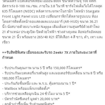
วตันเมตร แบตเตอรี่ลิเทียมไอออน 800V ขนาดความจุ 100 kWh
อัตราเร่ง 0-100 กม./ชม. ภายใน 3.8 วินาที ชาร์จไฟเต็มวิ่งได้ไกลสุด
635 กิโลเมตร (NEDC) หลังคากระจกพาโนรามิก ไฟหน้า Stargate
Front Light Panel แบบ LED เปลี่ยนกราฟิกได้หลายรูปแบบ ห้อง
โดยสารติดตั้งหน้าจอแสดงผลแบบเออาร์ (AR-HUD) ขนาด 36.21
นิ้ว นั่งสบายด้วยเบาะหนัง Nappa เติมเต็มความสุนทรีย์ด้วยลำโพง
21 ตำแหน่ง ประตูเปิด-ปิดด้วยไฟฟ้า ช่วงล่างถุงลม ล้อฟอร์จอัลลอย
ขนาด 21 นิ้ว พร้อมยาง 265/40 R21 มีให้เลือก 4 สี ขาว, ดำ, เทา และ
เขียว
++รับสิทธิพิเศษ เมื่อจองและรับรถ Zeekr 7X ภายในระยะเวลาที่
กำหนด
- รับประกันคุณภาพ นาน 5 ปี หรือ 150,000 กิโลเมตร*
- รับประกันแบตเตอรี่แรงดันสูง และมอเตอร์ขับเคลื่อน นาน 8 ปี หรือ
180,000 กิโลเมตร*
- ประกันภัยชั้นหนึ่ง และ พ.ร.บ. คุ้มครองนาน 1 ปี*
- Wallbox พร้อมแพ็กเกจติดตั้ง*
- บริการช่วยเหลือฉุกเฉิน 24 ชั่วโมง นาน 5 ปี*
- บัตรกำนัลซีเคอร์ มูลค่า 20,000 บาท*
- ลูกค้าเก่าซื้อเพิ่ม รับส่วนลดพิเศษ*