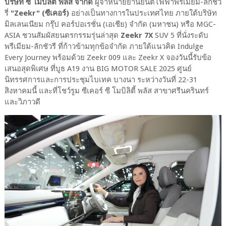
บริษัท ซี โมบิลิตี้ พลัส จำกัด
ผู้จำหน่ายยานยนต์ไฟฟ้าพรีเมียม-ลักชัว
รี่
"Zeekr" (ซีเคอร์)
อย่างเป็นทางการในประเทศไทย ภายใต้บริษัท
มิลเลนเนียม กรุ๊ป คอร์ปอเรชั่น (เอเชีย) จำกัด (มหาชน) หรือ MGC-
ASIA ชวนสัมผัสยนตรกรรมรุ่นล่าสุด
Zeekr 7X
SUV 5 ที่นั่งระดับ
พรีเมียม-ลักชัวรี ที่ก้าวข้ามทุกข้อจำกัด ภายใต้แนวคิด Indulge
Every Journey พร้อมด้วย Zeekr 009 และ Zeekr X จองวันนี้รับข้อ
เสนอสุดพิเศษ ที่บูธ A19 งาน BIG MOTOR SALE 2025 ศูนย์
นิทรรศการและการประชุมไบเทค บางนา ระหว่างวันที่ 22-31
สิงหาคมนี้ และที่โชว์รูม ซีเคอร์ ซี โมบิลิตี้ พลัส สาขาศรีนครินทร์
และวิภาวดี