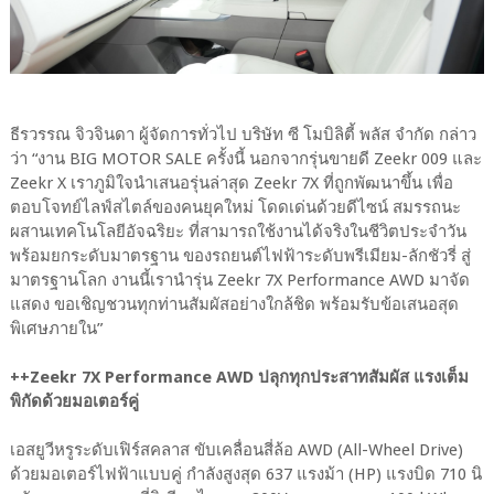
ธีรวรรณ จิวจินดา ผู้จัดการทั่วไป บริษัท ซี โมบิลิตี้ พลัส จำกัด กล่าว
ว่า “งาน BIG MOTOR SALE ครั้งนี้ นอกจากรุ่นขายดี Zeekr 009 และ
Zeekr X เราภูมิใจนำเสนอรุ่นล่าสุด Zeekr 7X ที่ถูกพัฒนาขึ้น เพื่อ
ตอบโจทย์ไลฟ์สไตล์ของคนยุคใหม่ โดดเด่นด้วยดีไซน์ สมรรถนะ
ผสานเทคโนโลยีอัจฉริยะ ที่สามารถใช้งานได้จริงในชีวิตประจำวัน
พร้อมยกระดับมาตรฐาน ของรถยนต์ไฟฟ้าระดับพรีเมียม-ลักชัวรี่ สู่
มาตรฐานโลก งานนี้เรานำรุ่น Zeekr 7X Performance AWD มาจัด
แสดง ขอเชิญชวนทุกท่านสัมผัสอย่างใกล้ชิด พร้อมรับข้อเสนอสุด
พิเศษภายใน”
++Zeekr 7X Performance AWD ปลุกทุกประสาทสัมผัส แรงเต็ม
พิกัดด้วยมอเตอร์คู่
เอสยูวีหรูระดับเฟิร์สคลาส ขับเคลื่อนสี่ล้อ AWD (All-Wheel Drive)
ด้วยมอเตอร์ไฟฟ้าแบบคู่ กำลังสูงสุด 637 แรงม้า (HP) แรงบิด 710 นิ