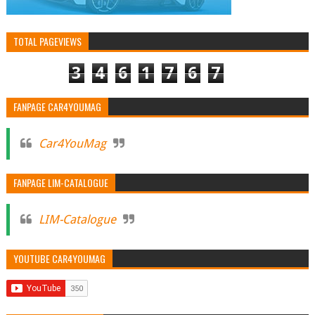
TOTAL PAGEVIEWS
3
4
6
1
7
6
7
FANPAGE CAR4YOUMAG
Car4YouMag
FANPAGE LIM-CATALOGUE
LIM-Catalogue
YOUTUBE CAR4YOUMAG