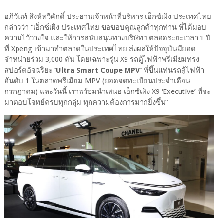
อภิวันท์ สิงห์ทวีศักดิ์ ประธานเจ้าหน้าที่บริหาร เอ็กซ์เผิง ประเทศไทย
กล่าวว่า “เอ็กซ์เผิง ประเทศไทย ขอขอบคุณลูกค้าทุกท่าน ที่ได้มอบ
ความไว้วางใจ และให้การสนับสนุนทางบริษัทฯ ตลอดระยะเวลา 1 ปี
ที่ Xpeng เข้ามาทำตลาดในประเทศไทย ส่งผลให้ปัจจุบันมียอด
จำหน่ายร่วม 3,000 คัน โดยเฉพาะรุ่น X9 รถตู้ไฟฟ้าพรีเมียมทรง
สปอร์ตอัจฉริยะ
‘Ultra Smart Coupe MPV’
ที่ขึ้นแท่นรถตู้ไฟฟ้า
อันดับ 1 ในตลาดพรีเมียม MPV (ยอดจดทะเบียนประจำเดือน
กรกฎาคม) และวันนี้ เราพร้อมนำเสนอ เอ็กซ์เผิง X9 ‘Executive’ ที่จะ
มาตอบโจทย์ครบทุกกลุ่ม ทุกความต้องการมากยิ่งขึ้น”