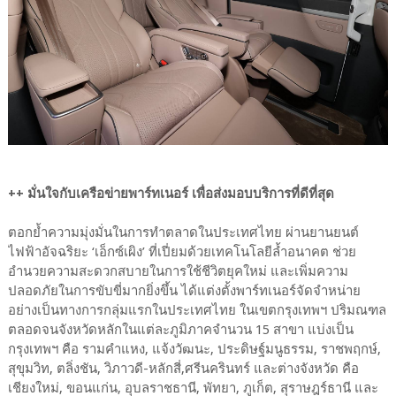
++ มั่นใจกับเครือข่ายพาร์ทเนอร์ เพื่อส่งมอบบริการที่ดีที่สุด
ตอกย้ำความมุ่งมั่นในการทำตลาดในประเทศไทย ผ่านยานยนต์
ไฟฟ้าอัจฉริยะ ‘เอ็กซ์เผิง’ ที่เปี่ยมด้วยเทคโนโลยีล้ำอนาคต ช่วย
อำนวยความสะดวกสบายในการใช้ชีวิตยุคใหม่ และเพิ่มความ
ปลอดภัยในการขับขี่มากยิ่งขึ้น ได้แต่งตั้งพาร์ทเนอร์จัดจำหน่าย
อย่างเป็นทางการกลุ่มแรกในประเทศไทย ในเขตกรุงเทพฯ ปริมณฑล
ตลอดจนจังหวัดหลักในแต่ละภูมิภาคจำนวน 15 สาขา แบ่งเป็น
กรุงเทพฯ คือ รามคำแหง, แจ้งวัฒนะ, ประดิษฐ์มนูธรรม, ราชพฤกษ์,
สุขุมวิท, ตลิ่งชัน, วิภาวดี-หลักสี่,ศรีนครินทร์ และต่างจังหวัด คือ
เชียงใหม่, ขอนแก่น, อุบลราชธานี, พัทยา, ภูเก็ต, สุราษฎร์ธานี และ