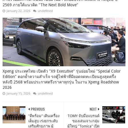
2569 ภายใต้แนวคิด "The Next Bold Move"
January 22, 2026
undefined
Xpeng ประเทศไทย เปิดตัว "X9 Executive" รุ่นย่อยใหม่ "Special Color
Edition" ตอกย้ำความสำเร็จ รถตู้ไฟฟ้าที่มียอดจดทะเบียนสูงสุดครึ่ง
หลังปี 2568 พร้อมประกาศตรึงราคาทุกรุ่น ในงาน Xpeng Roadshow
2026
January 15, 2026
undefined
PREVIOUS
NEXT
"ดีพร้อม" เดินเครื่อง
TOMY จับมือแบรนด์
เต็มสูบ เร่งยกระดับ
ของเล่นเจาะกลุ่ม
เสริมศักยภาพ ผู้
ผู้ใหญ่ "Tomica" เปิด