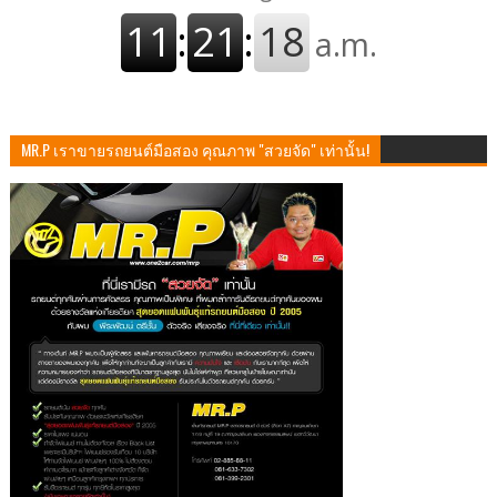
MR.P เราขายรถยนต์มือสอง คุณภาพ "สวยจัด" เท่านั้น!