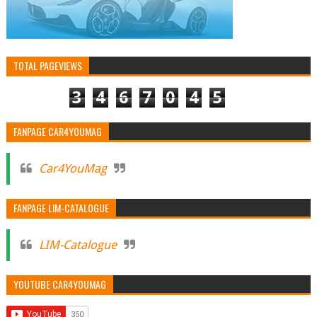
TOTAL PAGEVIEWS
3
4
6
7
0
4
5
FANPAGE CAR4YOUMAG
Car4YouMag
FANPAGE LIM-CATALOGUE
LIM-Catalogue
YOUTUBE CAR4YOUMAG