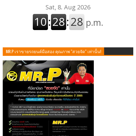
MR.P เราขายรถยนต์มือสอง คุณภาพ "สวยจัด" เท่านั้น!