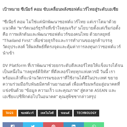
เป้าหมาย ซีเนียร์ คอม ขับเคลื่อนพลังซอฟต์แวร์ไทยสู่ระดับเอเชีย
“ซีเนียร์ คอม ไม่ใช่แค่นักพัฒนาซอฟต์แวร์ไทย แต่เราโตมาด้วย
แนวคิด “พาร์ตเนอร์ธุรกิจที่เข้าใจคุณจริง” นโยบายตั้งแต่เริ่มก่อตั้ง
คือ การผลักดันและพัฒนาซอฟต์แวร์ของคนไทย ด้วยกลยุทธ์
“Thailand First” เพื่อช่วยธุรกิจและการทำงานของลูกค้าบรรลุ
วัตถุประสงค์ ให้ผลลัพธ์ที่ตรงจุดและคุ้มค่าการลงทุนกว่าซอฟต์แวร์
นำเข้า
DV Platform ที่เราพัฒนาช่วยยกระดับดีลเลอร์ไทยให้แข็งแรงได้จน
เป็นหนึ่งใน “กลยุทธ์ดิจิทัล” ที่ดีลเลอร์ไทยทุกแห่งควรมี วันนี้ เรา
พร้อมแล้วที่จะนำนวัตกรรมของเราที่ใช้งานได้ดีในประเทศ ขยาย
ความร่วมมือกับพันธมิตรด้านยานยนต์ เพื่อเตรียมพร้อมสู่อนาคตที่
แข่งขันด้วย “ข้อมูล ความเร็ว และคุณภาพ” สู่ตลาด ASEAN และ
เอเชียแปซิฟิกต่อไปในอนาคต” คุณสุพิชชากล่าวสรุป
TAGS:
ซอฟต์แวร์
เทคโนโลยี
รถยนต์
TECHNOLOGY