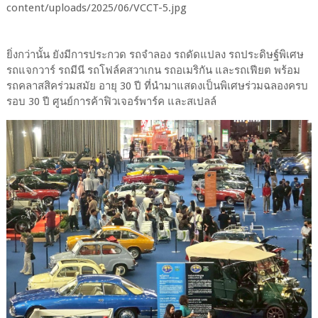
ยิ่งกว่านั้น ยังมีการประกวด รถจำลอง รถดัดแปลง รถประดิษฐ์พิเศษ
รถแจกวาร์ รถมีนี รถโฟล์คสวาเกน รถอเมริกัน และรถเฟียต พร้อม
รถคลาสสิคร่วมสมัย อายุ 30 ปี ที่นำมาแสดงเป็นพิเศษร่วมฉลองครบ
รอบ 30 ปี ศูนย์การค้าฟิวเจอร์พาร์ค และสเปลล์