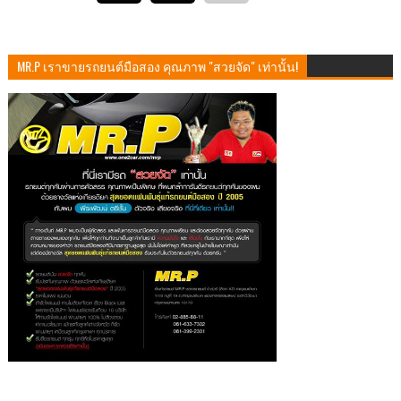
MR.P เราขายรถยนต์มือสอง คุณภาพ "สวยจัด" เท่านั้น!