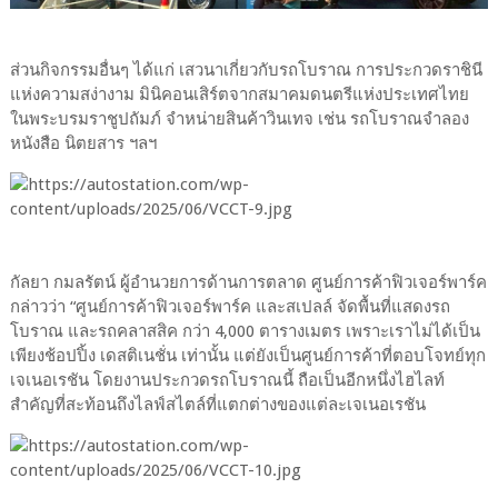
ส่วนกิจกรรมอื่นๆ ได้แก่ เสวนาเกี่ยวกับรถโบราณ การประกวดราชินี
แห่งความสง่างาม มินิคอนเสิร์ตจากสมาคมดนตรีแห่งประเทศไทย
ในพระบรมราชูปถัมภ์ จำหน่ายสินค้าวินเทจ เช่น รถโบราณจำลอง
หนังสือ นิตยสาร ฯลฯ
กัลยา กมลรัตน์ ผู้อำนวยการด้านการตลาด ศูนย์การค้าฟิวเจอร์พาร์ค
กล่าวว่า “ศูนย์การค้าฟิวเจอร์พาร์ค และสเปลล์ จัดพื้นที่แสดงรถ
โบราณ และรถคลาสสิค กว่า 4,000 ตารางเมตร เพราะเราไม่ได้เป็น
เพียงช้อปปิ้ง เดสติเนชั่น เท่านั้น แต่ยังเป็นศูนย์การค้าที่ตอบโจทย์ทุก
เจเนอเรชัน โดยงานประกวดรถโบราณนี้ ถือเป็นอีกหนึ่งไฮไลท์
สำคัญที่สะท้อนถึงไลฟ์สไตล์ที่แตกต่างของแต่ละเจเนอเรชัน