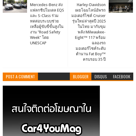
Mercedes-Benz ส่ง
Harley-Davidson
แฟลกชิปโมเดล EQS
เผยโฉมไลน์อัพรถ
และ S-Class ร่วม
มอเตอร์ไซค์ Cruiser
ทดสอบระบบช่วย
รุ่นใหม่ล่าสุดปี 2025
เหลือผู้ขับขี่ขั้นสูงใน
ในไทย มากับขุม
งาน "Road Safety
พลัง Milwaukee-
Week" โดย
Eight™ 117 พร้อม
UNESCAP
ฉลองรถ
มอเตอร์ไซค์ระดับ
ตำนาน Fat Boy™
ครบรอบ 35 ปี
POST A COMMENT
BLOGGER
DISQUS
FACEBOOK