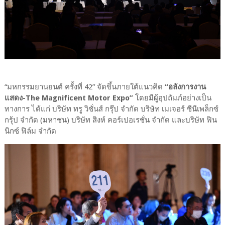
“มหกรรมยานยนต์ ครั้งที่ 42” จัดขึ้นภายใต้แนวคิด
“อลังการงาน
แสดง-The Magnificent Motor Expo”
โดยมีผู้อุปถัมภ์อย่างเป็น
ทางการ ได้แก่ บริษัท ทรู วิชั่นส์ กรุ๊ป จำกัด บริษัท เมเจอร์ ซีนีเพล็กซ์
กรุ้ป จำกัด (มหาชน) บริษัท สิงห์ คอร์เปอเรชั่น จำกัด และบริษัท ฟิน
นิกซ์ ฟิล์ม จำกัด