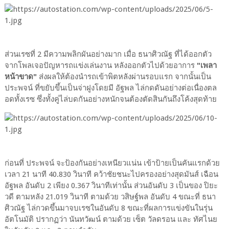
ส่วนเรซที่ 2 มีความพลิกผันอย่างมาก เมื่อ ธนาศิวณัฐ ที่ได้ออกตัว
จากโพลเจอปัญหารถแข่งเล่นงาน หลังออกตัวไปด้วยอาการ
"เพลา
หน้าขาด"
ส่งผลให้ต้องนำรถเข้าพิตหลังผ่านรอบแรก จากนั้นเป็น
ประพจน์ ที่ขยับขึ้นเป็นจ่าฝูงโดยมี อัฐพล ไล่กดดันอย่างต่อเนื่องตล
อดทั้งเรซ ซึ่งทั้งคู่ไล่บดกันอย่างหนักจนต้องตัดสินกันถึงโค้งสุดท้าย
ก่อนที่ ประพจน์ จะป้องกันอย่างเหนียวแน่น เข้าป้ายเป็นคันแรกด้วย
เวลา 21 นาที 40.830 วินาที คว้าชัยชนะไปครองอย่างสุดมันส์ เฉือน
อัฐพล อันดับ 2 เพียง 0.367 วินาทีเท่านั้น ส่วนอันดับ 3 เป็นของ ปิยะ
วดี ตามหลัง 21.019 วินาที ตามด้วย วสิษฐ์พล อันดับ 4 ขณะที่ ธนา
ศิวณัฐ ไล่กวดขึ้นมาจบเรซในอันดับ 8 ขณะที่ผลการแข่งขันในรุ่น
อัตโนมัติ ปรากฏว่า นันทวัฒน์ ตามด้วย เซ็ต วัลดรอน และ ทัศไนย