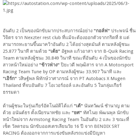
อันดับ 2 เป็นของนักขับมากประสบการณ์อย่าง
"กอล์ฟ"
ประพจน์ ชื่น
วิจิตร จาก Nexzter rest club ที่แม้จะต้องออกตัวจากกริดที่ 8 แต่
สามารถทะยานขึ้นมาคว้าอันดับ 2 ได้อย่างสุดมันส์ ตามหลังผู้ชนะ
25.877 วินาที ตามด้วย
"เต้ย"
อัฐพล แก้วอาสา จาก B-Quik Racing
Team ตามหลังผู้ชนะ 30.849 วินาที ขณะที่อันดับ 4 เป็นของนักขับ
สาวหน้าใหม่อย่าง
"ข้าวฟ่าง"
ปิยะวดี พฤฒิสาร จาก A Motorsport
Racing Team Tune by OP ตามหลังผู้ชนะ 33.907 วินาที และ
"เอิร์ก"
วสิษฐ์พล พิทักษ์วาศาภรณ์ จาก PT Autobacs X Mugen
Thailand ที่จบอันดับ 7 โอเวอร์ออล์ และอันดับ 5 ในกลุ่มเกียร์
ธรรมดา
ด้านผู้ชนะในรุ่นเกียร์อัตโนมัติได้แก่
"เต้"
นันทวัฒน์ ชำนาญ ตาม
ด้วย อนันต์ธร ตั้งเนียรนาทชัย และ
"ยศ"
ทัศไนย พัฒนพุล นักขับ
หน้าใหม่จาก Armstong Racing Team ในอันดับ 2 และ 3 ขณะที่
เซ็ต วัลดรอน นักขับออสเตรเลียนวัย 16 ปี จาก BENDIX SRT
RACING ต้องออกจากการแข่งขันหลังรถแข่งมีปัญหา