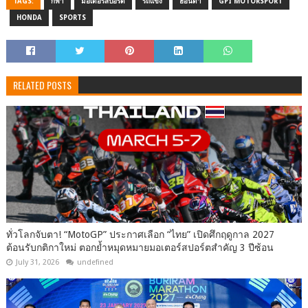
TAGS:
กีฬา
มอเตอร์สปอร์ต
รถแข่ง
ฮอนด้า
GPI MOTORSPORT
HONDA
SPORTS
RELATED POSTS
ทั่วโลกจับตา! “MotoGP” ประกาศเลือก “ไทย” เปิดศึกฤดูกาล 2027
ต้อนรับกติกาใหม่ ตอกย้ำหมุดหมายมอเตอร์สปอร์ตสำคัญ 3 ปีซ้อน
July 31, 2026
undefined