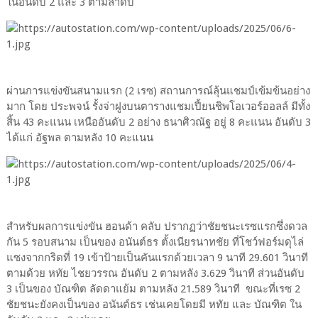
ในอันดับ 2 และ 3 ตามลำดับ
ผ่านการแข่งขันสนามแรก (2 เรซ) สถานการณ์ลุ้นแชมป์เข้มข้นอย่าง
มาก โดย ประพจน์ รั้งจ่าฝูงบนตารางแชมเปี้ยนชิพโอเวอร์ออลล์ มีทั้ง
สิ้น 43 คะแนน เหนืออันดับ 2 อย่าง ธนาศิวณัฐ อยู่ 8 คะแนน อันดับ 3
ได้แก่ อัฐพล ตามหลัง 10 คะแนน
สำหรับผลการแข่งขัน ฮอนด้า คลับ ปรากฏว่าชัยชนะเรซแรกซึ่งดวล
กัน 5 รอบสนาม เป็นของ อนันต์ธร ตั้งเนียรนาทชัย ที่โชว์ฟอร์มดุไล่
แซงจากกริดที่ 19 เข้าป้ายเป็นคันแรกด้วยเวลา 9 นาที 29.601 วินาที
ตามด้วย หทัย ไชยวรรณ อันดับ 2 ตามหลัง 3.629 วินาที ส่วนอันดับ
3 เป็นของ บัณฑิต ลัดดาแย้ม ตามหลัง 21.589 วินาที ขณะที่เรซ 2
ชัยชนะยังคงเป็นของ อนันต์ธร เช่นเคยโดยมี หทัย และ บัณฑิต ใน