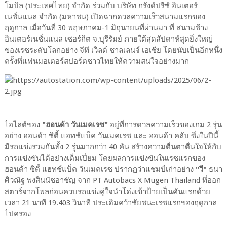
โมบิล (ประเทศไทย) จำกัด ร่วมกับ บริษัท กรังด์ปรีซ์ อินเตอร์
เนชั่นแนล จำกัด (มหาชน) เปิดฉากดวลความเร็วสนามแรกของ
ฤดูกาล เมื่อวันที่ 30 พฤษภาคม-1 มิถุนายนที่ผ่านมา ที่ สนามช้าง
อินเตอร์เนชั่นแนล เซอร์กิต จ.บุรีรัมย์ ภายใต้สุดสัปดาห์สุดยิ่งใหญ่
ของเรซระดับโลกอย่าง จีที เวิลด์ ชาลเลนจ์ เอเชีย โดยนับเป็นอีกหนึ่ง
ครั้งที่แฟนมอเตอร์สปอร์ตชาวไทยให้ความสนใจอย่างมาก
ไฮไลต์ของ
"ฮอนด้า วันเมคเรซ"
อยู่ที่การดวลความเร็วของเกม 2 รุ่น
อย่าง ฮอนด้า ซิตี้ แฮทช์แบ็ค วันเมคเรซ และ ฮอนด้า คลับ ซึ่งในปีนี้
มีรถแข่งรวมกันทั้ง 2 รุ่นมากกว่า 40 คัน สร้างความตื่นตาตื่นใจให้กับ
การแข่งขันได้อย่างเต็มเปี่ยม โดยผลการแข่งขันในเรซแรกของ
ฮอนด้า ซิตี้ แฮทช์แบ็ค วันเมคเรซ ปรากฏว่าแชมป์เก่าอย่าง
"วี"
ธนา
ศิวณัฐ พงสินนัชอาชัญ จาก PT Autobacs X Mugen Thailand ที่ออก
สตาร์จากโพลก่อนควบรถแข่งคู่ใจนำโด่งเข้าป้ายเป็นคันแรกด้วย
เวลา 21 นาที 19.403 วินาที ประเดิมคว้าชัยชนะเรซแรกของฤดูกาล
ไปครอง