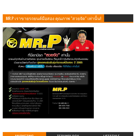
MR.P เราขายรถยนต์มือสอง คุณภาพ "สวยจัด" เท่านั้น!