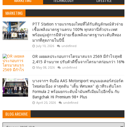
MARKETING
TECHNOLOGY
LIFESTYLE
MARKETING
PTT Station รายแรกของไทยที่ได้รับสัญลักษณ์หัวจ่าย
เชื้อเพลิงมาตรฐานครบ 100% ทุกสถานีทั่วประเทศ
พร้อมมุ่งสู่การมีหัวจ่ายเชื้อเพลิงมาตรฐานระดับสีทอง
มากที่สุดภายในปีนี้
July 10, 2026
undefined
OR เผยผลประกอบการไตรมาสแรก 2569 มีกำไรสุทธิ
2,415 ล้านบาท ปรับตัวดีขึ้นจากไตรมาสก่อนกว่า 16%
May 08, 2026
undefined
บางจากฯ จับมือ AAS Motorsport หนุนมอเตอร์สปอร์ต
ไทยต่อเนื่อง ล่าสุดดัน "เติ้น ทัศนพล" สู่เวทีระดับโลก
Formula 2 พร้อมยกระดับน้ำมันพรีเมียมไปอีกขั้น กับ
Bangchak Hi Premium 98+ Plus
April 20, 2026
undefined
BLOG ARCHIVE