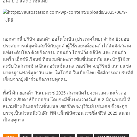
อันดับ 2 และ 3 เช่นเคย
นอกจากนี้ บริษัท ฮอนด้า ออโตโมบิล (ประเทศไทย) จำกัด ยังมอบ
ประสบการณ์สุดพิเศษให้กับลูกค้าผู้ใช้รถยนต์ฮอนด้าได้สัมผัสสนาม
แข่งระดับโลก ด้วยกิจกรรม ฮอนด้า ไดรฟ์วิ่ง คลีนิค และ ฮอนด้า
แทร็ก เอ็กซ์พีเรียนซ์ ที่อบรมทักษะการขับขี่ปลอดภัย และนำผู้ใช้รถ
ลงขับในสนามช้าง อินเตอร์เนชั่นแนล เซอร์กิต จ.บุรีรัมย์ สนามแข่ง
มาตรฐานฟอร์มูล่าวัน และ โมโตจีพี ในเมืองไทย ซึ่งมีการตอบรับที่ดี
เยี่ยมจากผู้เข้าร่วมกิจกรรมทุกคน
ทั้งนี้ ศึก ฮอนด้า วันเมคเรซ 2025 สนามถัดไปจะดวลความเร็วต่อ
เนื่อง 2 สัปดาห์ติดต่อกัน โดยจะมีขึ้นระหว่างวันที่ 6-8 มิถุนายนนี้ ที่
สนามช้าง อินเตอร์เนชั่นแนล เซอร์กิต จ.บุรีรัมย์ เช่นเคย ซึ่งจะถูก
บรรจุเป็นส่วนหนึ่งในศึก พีที แม็กซ์นิตรอน เรซซิ่ง ซีรีส์ 2025 สนาม
เปิดฤดูกาล