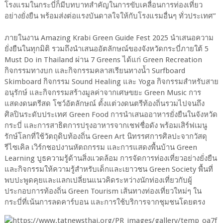
โรงแรมในกระบี่ก็มีบทบาทสำคัญในการขับเคลื่อนการท่องเที่ยว
อย่างยั่งยืน พร้อมส่งต่อแรงบันดาลใจให้กับโรงแรมอื่นๆ ทั่วประเทศ”
ภายในงาน Amazing Krabi Green Guide Fest 2025 นำเสนอความ
ยั่งยืนในทุกมิติ รวมถึงนำเสนออัตลักษณ์ของจังหวัดกระบี่ภายใต้ 5
Must Do in Thailand ผ่าน 7 Greens ได้แก่ Green Recreation
กิจกรรมทางบก และกิจกรรมคลาสเรียนทางน้ำ Surfboard
Skimboard กิจกรรม Sound Healing และ Yoga กิจกรรมสำหรับสาย
อนุรักษ์ และกิจกรรมสร้างมูลค่าจากเศษขยะ Green Music การ
แสดงดนตรีสด โชว์อัตลักษณ์ ตั้งแต่วงดนตรีท้องถิ่นรวมไปจนถึง
ศิลปินระดับประเทศ Green Food การนำเสนออาหารยั่งยืนในจังหวัด
กระบี่ และการสาธิตการปรุงอาหารจากเชฟชื่อดัง พร้อมเสิร์ฟเมนู
รักษ์โลกที่ใช้วัตถุดิบท้องถิ่น Green Art นิทรรศการศิลปะจากวัสดุ
รีไซเคิล เวิร์กชอปงานหัตถกรรม และการแสดงพื้นบ้าน Green
Learning บูธความรู้ด้านสิ่งแวดล้อม การจัดการท่องเที่ยวอย่างยั่งยืน
และกิจกรรมให้ความรู้สำหรับเด็กและเยาวชน Green Society พื้นที่
พบปะพูดคุยและแลกเปลี่ยนแนวคิดระหว่างนักท่องเที่ยวกับผู้
ประกอบการท้องถิ่น Green Tourism เส้นทางท่องเที่ยวใหม่ๆ ใน
กระบี่ที่เน้นการลดคาร์บอน และการใช้บริการจากชุมชนโดยตรง