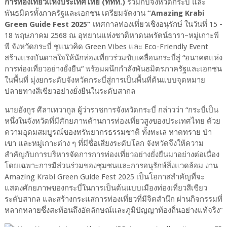
การท่องเที่ยวแห่งประเทศไทย (ททท.)
ร่วมกับจังหวัดกระบี่ และ
พันธมิตรทั้งภาครัฐและเอกชน เตรียมจัดงาน
“Amazing Krabi
Green Guide Fest 2025”
เทศกาลท่องเที่ยวเชิงอนุรักษ์ ในวันที่ 15 -
18 พฤษภาคม 2568 ณ อุทยานแห่งชาติหาดนพรัตน์ธารา–หมู่เกาะพี
พี จังหวัดกระบี่ ชูแนวคิด Green Vibes และ Eco-Friendly Event
สร้างแรงบันดาลใจให้นักท่องเที่ยวร่วมขับเคลื่อนกระบี่สู่ “อนาคตแห่ง
การท่องเที่ยวอย่างยั่งยืน” พร้อมผนึกกำลังพันธมิตรภาครัฐและเอกชน
ในพื้นที่ มุ่งยกระดับจังหวัดกระบี่สู่การเป็นพื้นที่ต้นแบบจุดหมาย
ปลายทางสีเขียวอย่างยั่งยืนในระดับสากล
นายอังกูร ศีลาเทวากูล ผู้ว่าราชการจังหวัดกระบี่ กล่าวว่า “กระบี่เป็น
หนึ่งในจังหวัดที่มีศักยภาพด้านการท่องเที่ยวสูงของประเทศไทย ด้วย
ความอุดมสมบูรณ์ของทรัพยากรธรรมชาติ ทั้งทะเล หาดทราย ป่า
เขา และหมู่เกาะต่าง ๆ ที่มีชื่อเสียงระดับโลก จังหวัดจึงให้ความ
สำคัญกับการบริหารจัดการการท่องเที่ยวอย่างยั่งยืนมาอย่างต่อเนื่อง
โดยเฉพาะการมีส่วนร่วมของชุมชนและการอนุรักษ์สิ่งแวดล้อม งาน
Amazing Krabi Green Guide Fest 2025 เป็นโอกาสสำคัญที่จะ
แสดงศักยภาพของกระบี่ในการเป็นต้นแบบเมืองท่องเที่ยวสีเขียว
ระดับสากล และสร้างกระแสการท่องเที่ยวที่มีจิตสำนึก ผ่านกิจกรรมที่
หลากหลายซึ่งสะท้อนถึงอัตลักษณ์และภูมิปัญญาท้องถิ่นอย่างแท้จริง”