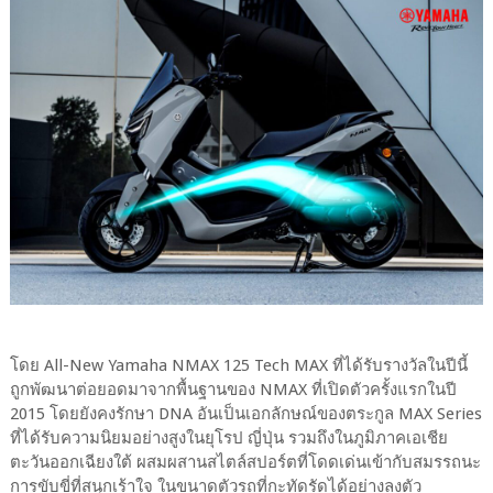
โดย All-New Yamaha NMAX 125 Tech MAX ที่ได้รับรางวัลในปีนี้
ถูกพัฒนาต่อยอดมาจากพื้นฐานของ NMAX ที่เปิดตัวครั้งแรกในปี
2015 โดยยังคงรักษา DNA อันเป็นเอกลักษณ์ของตระกูล MAX Series
ที่ได้รับความนิยมอย่างสูงในยุโรป ญี่ปุ่น รวมถึงในภูมิภาคเอเชีย
ตะวันออกเฉียงใต้ ผสมผสานสไตล์สปอร์ตที่โดดเด่นเข้ากับสมรรถนะ
การขับขี่ที่สนุกเร้าใจ ในขนาดตัวรถที่กะทัดรัดได้อย่างลงตัว