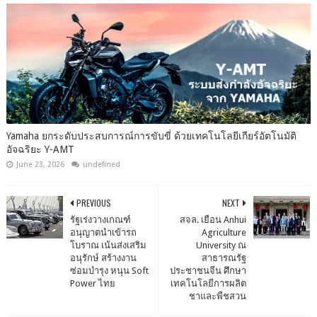
Yamaha ยกระดับประสบการณ์การขับขี่ ด้วยเทคโนโลยีเกียร์อัตโนมัติ
อัจฉริยะ Y-AMT
June 23, 2026
undefined
PREVIOUS
NEXT
รัฐเร่งวางเกณฑ์
สจล. เยือน Anhui
อนุญาตนำเข้ารถ
Agriculture
โบราณ เน้นส่งเสริม
University ณ
อนุรักษ์ สร้างงาน
สาธารณรัฐ
ซ่อมบำรุง หนุน Soft
ประชาชนจีน ศึกษา
Power ไทย
เทคโนโลยีการผลิต
ชาและพืชสวน