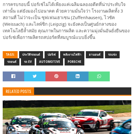
การครบรอบนี้ ปอร์เช่ไม่ได้เพียงแค่เฉลิมฉลองอดีตที่น่าประทับใจ
เท่านั้น แต่ยังมองไปอนาคต ด้วยความมั่นใจว่า โรงงานผลิตทั้ง 3
สถานที่ ไม่ว่าจะเป็น ซุฟเฟนเฮาเซน (Zuffenhausen), ไวซัค
(Weissach) และไลพ์ซิก (Leipzig) จะยังคงเป็นศูนย์กลางของ
เทคโนโลยีล้ำสมัย คุณภาพในการผลิต และความมุ่งมั่นอันยั่งยืนของ
ปอร์เช่เพื่อการผลิตรถสปอร์ตที่สมบูรณ์แบบยิ่งขึ้น
TAGS:
ประวัติรถยนต์
ปอร์เช่
พลังงานไฟฟ้า
ยานยนต์
รถแข่ง
รถยนต์
รถ EV
AUTOMOTIVE
PORSCHE
RELATED POSTS