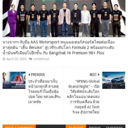
บางจากฯ จับมือ AAS Motorsport หนุนมอเตอร์สปอร์ตไทยต่อเนื่อง
ล่าสุดดัน "เติ้น ทัศนพล" สู่เวทีระดับโลก Formula 2 พร้อมยกระดับ
น้ำมันพรีเมียมไปอีกขั้น กับ Bangchak Hi Premium 98+ Plus
April 20, 2026
undefined
PREVIOUS
NEXT
ประจำเดือนมาเจ็บ
"XPENG Global
หน้าอกทุกที สาเหตุ
Brand Night" – เปิด
โรคลมรั่วในเยื่อหุ้ม
วิสัยทัศน์ระดับโลก
ปอด โดย รศ.นพ.ศิระ
พลิกโฉมอนาคตแห่ง
เลาหทัย
การขับเคลื่อน ด้วย
กลยุทธ์ AI Tech
Tree อัปเกรดใหม่