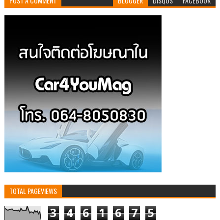
POST A COMMENT
BLOGGER
DISQUS
FACEBOOK
TOTAL PAGEVIEWS
3
4
6
1
6
7
5