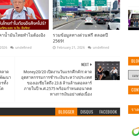
ราคาน้ำมันไทยทำไมต้องอิง
รวมข้อมูลทางด่วนฟรี ตลอดปี
2569!
 2026
undefined
February 21, 2026
undefined
BLO
NEXT
าตลาด
Money20/20 เปิดงานวันแรกคึกคัก! คาด
่งพัฒนา
อุตสาหกรรมการชำระเงินระหว่างประเทศ
รทั้ง
ของเอเชียโตถึง 23.8 ล้านล้านดอลลาร์
โต
ภายในปี พ.ศ.2575 พร้อมกำหนดอนาคต
CON
ทางการเงินอย่างต่อเนื่อง
ราคา
BLOGGER
DISQUS
FACEBOOK