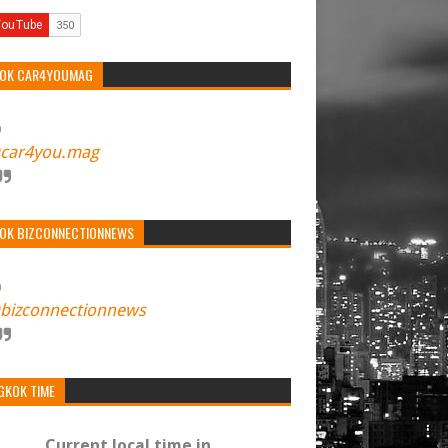
TOK CAR4YOUMAG
car4you.mag
TOK BIZCONNECTIONNEWS
bizconnectionnews
GKOK TIME
Current local time in